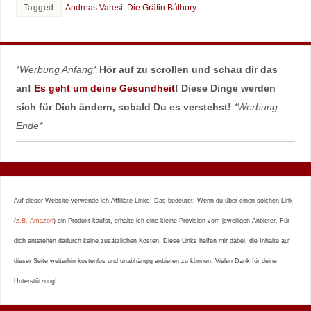
Tagged
Andreas Varesi
,
Die Gräfin Báthory
*Werbung Anfang*
Hör auf zu scrollen und schau dir das
an!
Es geht um deine Gesundheit
! Diese Dinge werden
sich für Dich ändern, sobald Du es verstehst!
*Werbung
Ende*
Auf dieser Website verwende ich Affiliate-Links. Das bedeutet: Wenn du über einen solchen Link
(
z.B. Amazon
) ein Produkt kaufst, erhalte ich eine kleine Provision vom jeweiligen Anbieter. Für
dich entstehen dadurch keine zusätzlichen Kosten. Diese Links helfen mir dabei, die Inhalte auf
dieser Seite weiterhin kostenlos und unabhängig anbieten zu können. Vielen Dank für deine
Unterstützung!