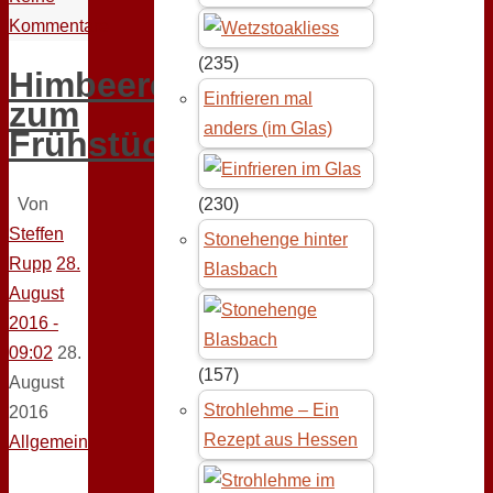
Kommentare
(235)
Himbeereis
Einfrieren mal
zum
anders (im Glas)
Frühstück
Von
(230)
Steffen
Stonehenge hinter
Rupp
28.
Blasbach
August
2016 -
09:02
28.
(157)
August
Strohlehme – Ein
2016
Rezept aus Hessen
Allgemein