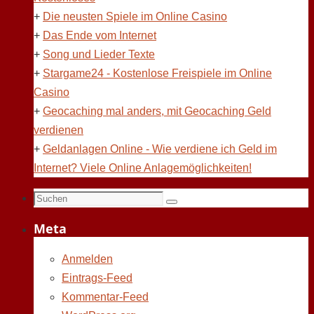
+
Die neusten Spiele im Online Casino
+
Das Ende vom Internet
+
Song und Lieder Texte
+
Stargame24 - Kostenlose Freispiele im Online
Casino
+
Geocaching mal anders, mit Geocaching Geld
verdienen
+
Geldanlagen Online - Wie verdiene ich Geld im
Internet? Viele Online Anlagemöglichkeiten!
Suchen
Suchen
nach:
Meta
Anmelden
Eintrags-Feed
Kommentar-Feed