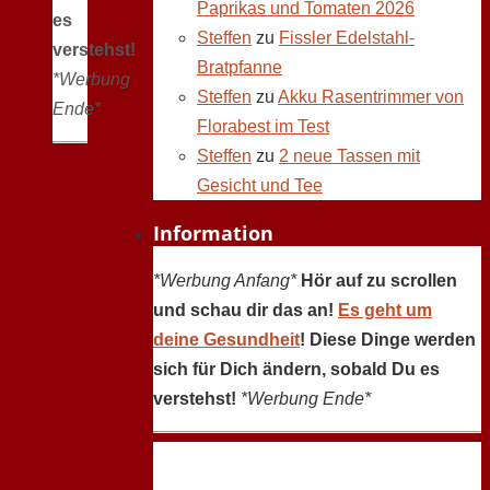
Paprikas und Tomaten 2026
es
Steffen
zu
Fissler Edelstahl-
verstehst!
Bratpfanne
*Werbung
Steffen
zu
Akku Rasentrimmer von
Ende*
Florabest im Test
Steffen
zu
2 neue Tassen mit
Gesicht und Tee
Information
*Werbung Anfang*
Hör auf zu scrollen
und schau dir das an!
Es geht um
deine Gesundheit
! Diese Dinge werden
sich für Dich ändern, sobald Du es
verstehst!
*Werbung Ende*