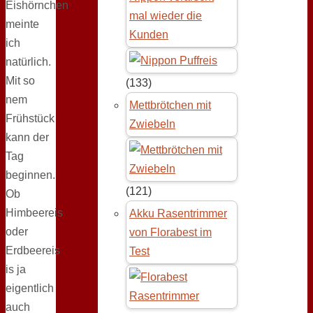
Eishörnchen
mal wieder die
meinte
Kunden
ich
natürlich.
Mit so
(133)
nem
Mettbrötchen mit
Frühstück
Zwiebeln
kann der
Tag
beginnen.
(121)
Ob
Himbeereis
Akku Rasentrimmer
oder
von Florabest im
Erdbeereis
Test
is ja
eigentlich
auch