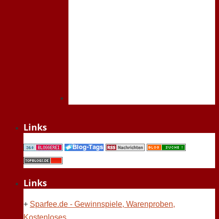
Links
Links
+
Sparfee.de - Gewinnspiele, Warenproben,
Kostenloses