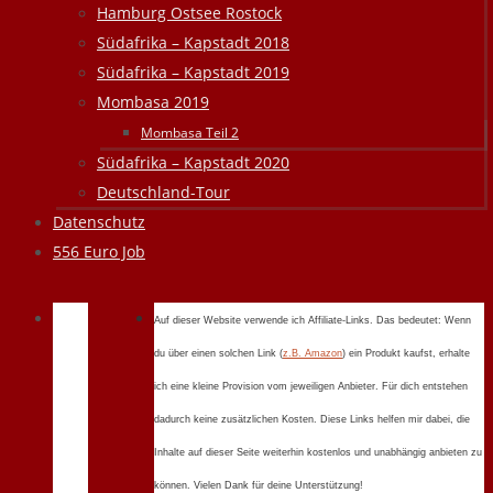
Hamburg Ostsee Rostock
Südafrika – Kapstadt 2018
Südafrika – Kapstadt 2019
Mombasa 2019
Mombasa Teil 2
Südafrika – Kapstadt 2020
Deutschland-Tour
Datenschutz
556 Euro Job
Auf dieser Website verwende ich Affiliate-Links. Das bedeutet: Wenn
du über einen solchen Link (
z.B. Amazon
) ein Produkt kaufst, erhalte
ich eine kleine Provision vom jeweiligen Anbieter. Für dich entstehen
dadurch keine zusätzlichen Kosten. Diese Links helfen mir dabei, die
Inhalte auf dieser Seite weiterhin kostenlos und unabhängig anbieten zu
können. Vielen Dank für deine Unterstützung!