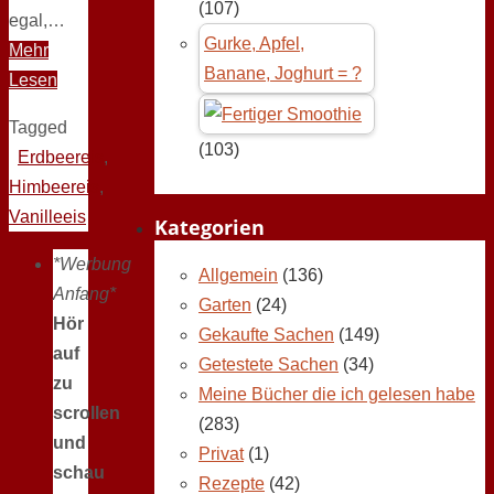
(107)
egal,…
Gurke, Apfel,
Mehr
Banane, Joghurt = ?
Lesen
Tagged
(103)
Erdbeereis
,
Himbeereis
,
Vanilleeis
Kategorien
*Werbung
Allgemein
(136)
Anfang*
Garten
(24)
Hör
Gekaufte Sachen
(149)
auf
Getestete Sachen
(34)
zu
Meine Bücher die ich gelesen habe
scrollen
(283)
und
Privat
(1)
schau
Rezepte
(42)