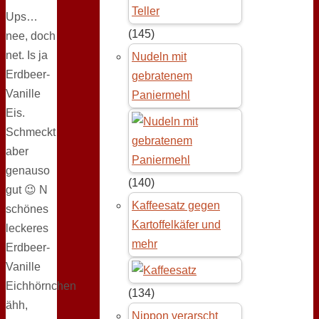
Ups…
(145)
nee, doch
net. Is ja
Nudeln mit
Erdbeer-
gebratenem
Vanille
Paniermehl
Eis.
Schmeckt
aber
genauso
(140)
gut 😉 N
Kaffeesatz gegen
schönes
Kartoffelkäfer und
leckeres
mehr
Erdbeer-
Vanille
Eichhörnchen
(134)
ähh,
Nippon verarscht