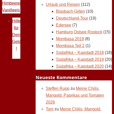
Himbeereis
,
Urlaub und Reisen
(112)
Vanilleeis
Blasbach-Gilten
(10)
Deutschland-Tour
(19)
Hilfe
Edersee
(7)
für
Hamburg Ostsee Rostock
(15)
Deine
Mombasa 2019
(8)
Geldprobleme
Mombasa Teil 2
(1)
!
Südafrika – Kapstadt 2018
(18)
Südafrika – Kapstadt 2019
(20)
Südafrika – Kapstadt 2020
(14)
Neueste Kommentare
Steffen Rupp
zu
Meine Chilis,
Mangold, Paprikas und Tomaten
2026
Tom
zu
Meine Chilis, Mangold,