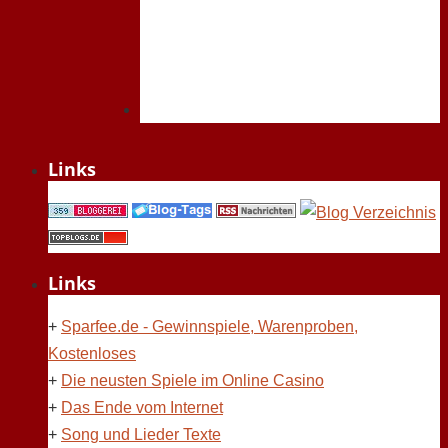
Links
Links
+
Sparfee.de - Gewinnspiele, Warenproben,
Kostenloses
+
Die neusten Spiele im Online Casino
+
Das Ende vom Internet
+
Song und Lieder Texte