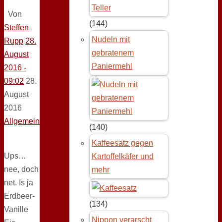
Von
(144)
Steffen
Nudeln mit
Rupp
28.
gebratenem
August
Paniermehl
2016 -
09:02
28.
August
2016
Allgemein
(140)
Kaffeesatz gegen
Ups…
Kartoffelkäfer und
nee, doch
mehr
net. Is ja
Erdbeer-
(134)
Vanille
Nippon verarscht