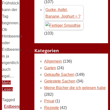
(107)
Frühstück
kann der
Gurke, Apfel,
Tag
Banane, Joghurt = ?
beginnen.
Ob
(103)
Himbeereis
oder
Erdbeereis
Kategorien
is ja
Allgemein
(136)
eigentlich
Garten
(24)
auch
Gekaufte Sachen
(149)
egal,…
Getestete Sachen
(34)
Mehr
Meine Bücher die ich gelesen habe
Lesen
(282)
Tagged
Privat
(1)
Erdbeereis
,
Rezepte
(42)