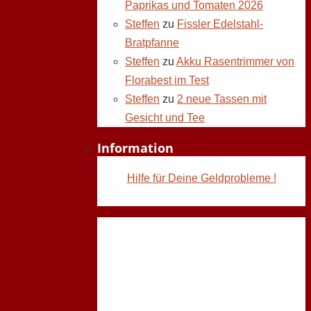
Paprikas und Tomaten 2026
Steffen
zu
Fissler Edelstahl-
Bratpfanne
Steffen
zu
Akku Rasentrimmer von
Florabest im Test
Steffen
zu
2 neue Tassen mit
Gesicht und Tee
Information
Hilfe für Deine Geldprobleme !