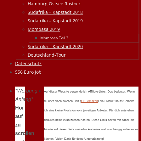
Hamburg Ostsee Rostock
Südafrika – Kapstadt 2018
Südafrika – Kapstadt 2019
Mombasa 2019
Mombasa Teil 2
Südafrika – Kapstadt 2020
Deutschland-Tour
Datenschutz
556 Euro Job
*Werbung
Auf dieser Website verwende ich Affiliate-Links. Das bedeutet: Wenn
Anfang*
du über einen solchen Link (
z.B. Amazon
) ein Produkt kaufst, erhalte
Hör
ich eine kleine Provision vom jeweiligen Anbieter. Für dich entstehen
auf
dadurch keine zusätzlichen Kosten. Diese Links helfen mir dabei, die
zu
Inhalte auf dieser Seite weiterhin kostenlos und unabhängig anbieten zu
scrollen
können. Vielen Dank für deine Unterstützung!