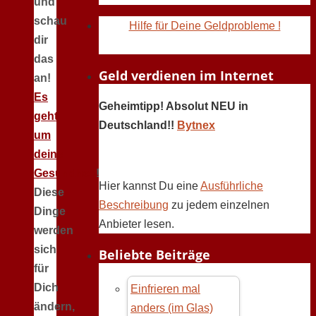
und
schau
Hilfe für Deine Geldprobleme !
dir
das
Geld verdienen im Internet
an!
Es
Geheimtipp! Absolut NEU in
geht
Deutschland!!
Bytnex
um
deine
Gesundheit
!
Hier kannst Du eine
Ausführliche
Diese
Beschreibung
zu jedem einzelnen
Dinge
Anbieter lesen.
werden
sich
Beliebte Beiträge
für
Dich
Einfrieren mal
ändern,
anders (im Glas)