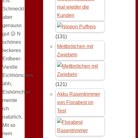
Eis.
mal wieder die
Schmeckt
Kunden
aber
genauso
gut 😉 N
(131)
schönes
Mettbrötchen mit
leckeres
Zwiebeln
Erdbeer-
Vanille
Eichhörnchen
ähh,
(121)
Eishörnchen
Akku Rasentrimmer
meinte
von Florabest im
ich
Test
natürlich.
Mit so
nem