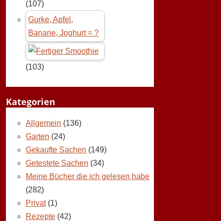
(107)
Gurke, Apfel,
Banane, Joghurt = ?
(103)
Kategorien
Allgemein
(136)
Garten
(24)
Gekaufte Sachen
(149)
Getestete Sachen
(34)
Meine Bücher die ich gelesen habe
(282)
Privat
(1)
Rezepte
(42)