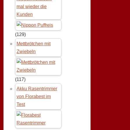
mal wieder die
Kunden
(129)
Mettbrötchen mit
Zwiebeln
(117)
Akku Rasentrimmer
von Florabest im
Test