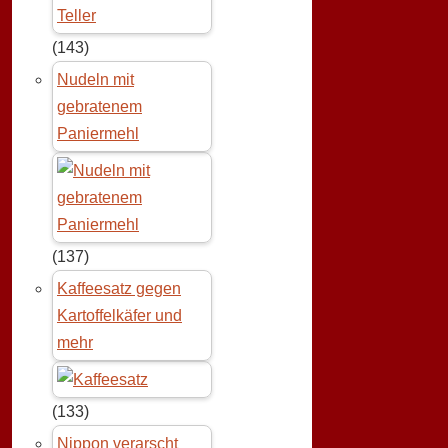
(143)
Nudeln mit
gebratenem
Paniermehl
(137)
Kaffeesatz gegen
Kartoffelkäfer und
mehr
(133)
Nippon verarscht