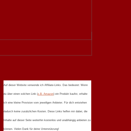
Auf dieser Website verwende ich Affiliate-Links. Das bedeutet: Wenn
du über einen solchen Link (
z.B. Amazon
) ein Produkt kaufst, erhalte
ich eine kleine Provision vom jeweiligen Anbieter. Für dich entstehen
dadurch keine zusätzlichen Kosten. Diese Links helfen mir dabei, die
Inhalte auf dieser Seite weiterhin kostenlos und unabhängig anbieten zu
können. Vielen Dank für deine Unterstützung!