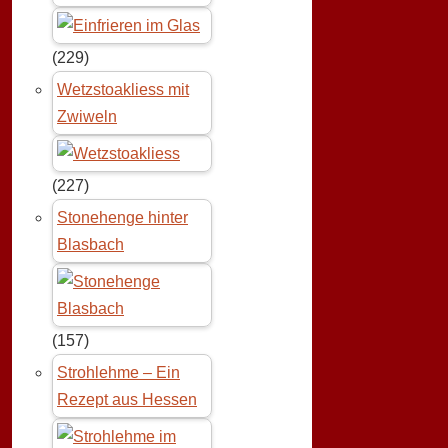
(229)
Wetzstoakliess mit
Zwiweln
(227)
Stonehenge hinter
Blasbach
(157)
Strohlehme – Ein
Rezept aus Hessen