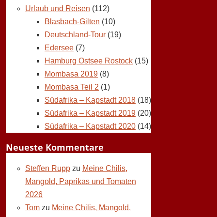
Urlaub und Reisen
(112)
Blasbach-Gilten
(10)
Deutschland-Tour
(19)
Edersee
(7)
Hamburg Ostsee Rostock
(15)
Mombasa 2019
(8)
Mombasa Teil 2
(1)
Südafrika – Kapstadt 2018
(18)
Südafrika – Kapstadt 2019
(20)
Südafrika – Kapstadt 2020
(14)
Neueste Kommentare
Steffen Rupp
zu
Meine Chilis,
Mangold, Paprikas und Tomaten
2026
Tom
zu
Meine Chilis, Mangold,