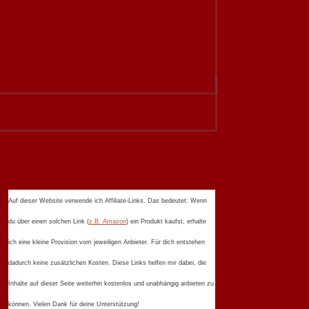
Auf dieser Website verwende ich Affiliate-Links. Das bedeutet: Wenn
du über einen solchen Link (
z.B. Amazon
) ein Produkt kaufst, erhalte
ich eine kleine Provision vom jeweiligen Anbieter. Für dich entstehen
dadurch keine zusätzlichen Kosten. Diese Links helfen mir dabei, die
Inhalte auf dieser Seite weiterhin kostenlos und unabhängig anbieten zu
können. Vielen Dank für deine Unterstützung!