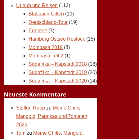
Urlaub und Reisen
(112)
Blasbach-Gilten
(10)
Deutschland-Tour
(19)
Edersee
(7)
Hamburg Ostsee Rostock
(15)
Mombasa 2019
(8)
Mombasa Teil 2
(1)
Südafrika – Kapstadt 2018
(18)
Südafrika – Kapstadt 2019
(20)
Südafrika – Kapstadt 2020
(14)
Neueste Kommentare
Steffen Rupp
zu
Meine Chilis,
Mangold, Paprikas und Tomaten
2026
Tom
zu
Meine Chilis, Mangold,