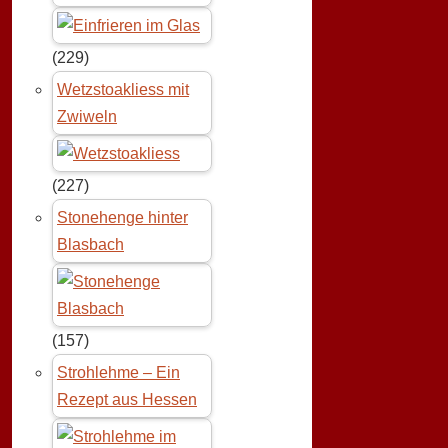
(229)
Wetzstoakliess mit
Zwiweln
(227)
Stonehenge hinter
Blasbach
(157)
Strohlehme – Ein
Rezept aus Hessen