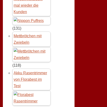
mal wieder die
Kunden
(131)
Mettbrötchen mit
Zwiebeln
(118)
Akku Rasentrimmer
von Florabest im
Test