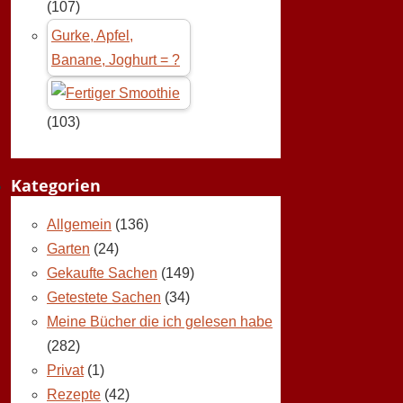
(107)
Gurke, Apfel,
Banane, Joghurt = ?
(103)
Kategorien
Allgemein
(136)
Garten
(24)
Gekaufte Sachen
(149)
Getestete Sachen
(34)
Meine Bücher die ich gelesen habe
(282)
Privat
(1)
Rezepte
(42)