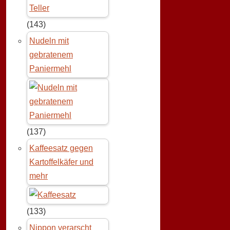
(143)
Nudeln mit
gebratenem
Paniermehl
(137)
Kaffeesatz gegen
Kartoffelkäfer und
mehr
(133)
Nippon verarscht