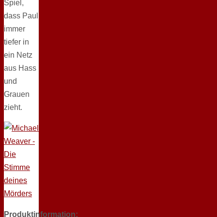
Spiel,
dass Paul
immer
tiefer in
ein Netz
aus Hass
und
Grauen
zieht.
Produktinformation: