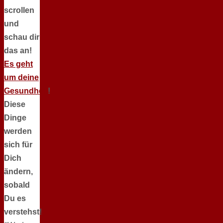
scrollen
und
schau dir
das an!
Es geht
um deine
Gesundheit
!
Diese
Dinge
werden
sich für
Dich
ändern,
sobald
Du es
verstehst!