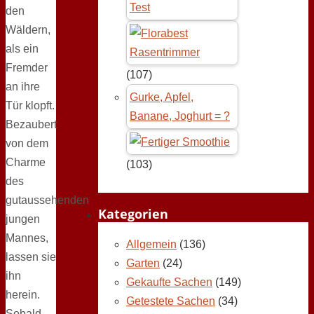
Test
den
Wäldern,
als ein
Fremder
(107)
an ihre
Gurke, Apfel,
Tür klopft.
Banane, Joghurt = ?
Bezaubert
von dem
Charme
(103)
des
gutaussehenden
Kategorien
jungen
Mannes,
Allgemein
(136)
lassen sie
Garten
(24)
ihn
Gekaufte Sachen
(149)
herein.
Getestete Sachen
(34)
Sobald