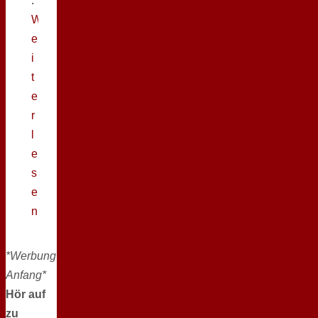
.
W
e
i
t
e
r
l
e
s
e
n
*Werbung
Anfang*
Hör auf
zu