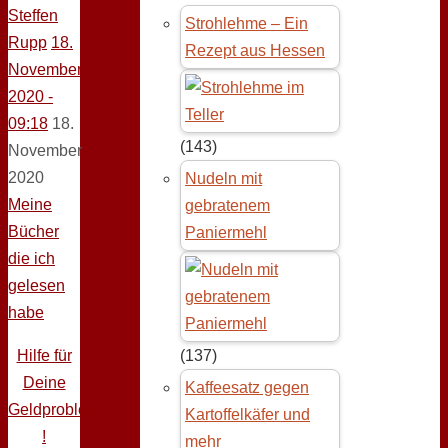
Steffen
Strohlehme – Ein
Rupp
18.
Rezept aus Hessen
November
2020 -
09:18
18.
(143)
November
2020
Nudeln mit
Meine
gebratenem
Bücher
Paniermehl
die ich
gelesen
habe
Hilfe für
(137)
Deine
Kaffeesatz gegen
Geldprobleme
Kartoffelkäfer und
!
mehr