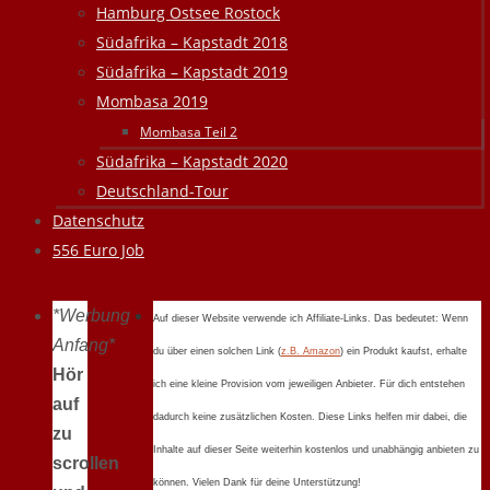
Hamburg Ostsee Rostock
Südafrika – Kapstadt 2018
Südafrika – Kapstadt 2019
Mombasa 2019
Mombasa Teil 2
Südafrika – Kapstadt 2020
Deutschland-Tour
Datenschutz
556 Euro Job
*Werbung
Auf dieser Website verwende ich Affiliate-Links. Das bedeutet: Wenn
Anfang*
du über einen solchen Link (
z.B. Amazon
) ein Produkt kaufst, erhalte
Hör
ich eine kleine Provision vom jeweiligen Anbieter. Für dich entstehen
auf
dadurch keine zusätzlichen Kosten. Diese Links helfen mir dabei, die
zu
Inhalte auf dieser Seite weiterhin kostenlos und unabhängig anbieten zu
scrollen
können. Vielen Dank für deine Unterstützung!