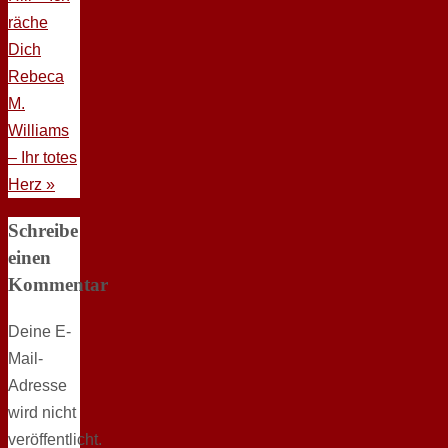
räche
Dich
Rebeca
M.
Williams
– Ihr totes
Herz
»
Schreibe
einen
Kommentar
Deine E-
Mail-
Adresse
wird nicht
veröffentlicht.