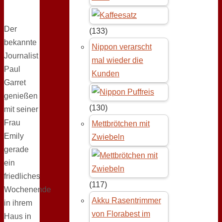
Der
(133)
bekannte
Nippon verarscht
Journalist
mal wieder die
Paul
Kunden
Garret
genießen
(130)
mit seiner
Frau
Mettbrötchen mit
Emily
Zwiebeln
gerade
ein
friedliches
(117)
Wochenende
Akku Rasentrimmer
in ihrem
von Florabest im
Haus in