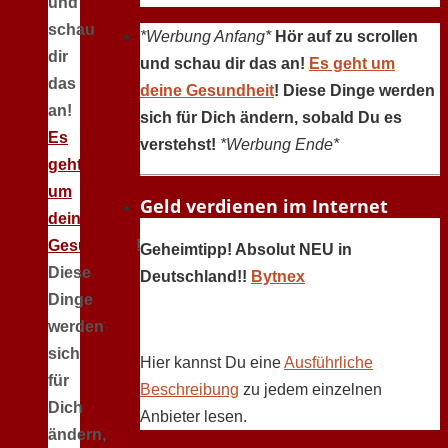
und
schau
*Werbung Anfang*
Hör auf zu scrollen
dir
und schau dir das an!
Es geht um
das
deine Gesundheit
! Diese Dinge werden
an!
sich für Dich ändern, sobald Du es
Es
verstehst!
*Werbung Ende*
geht
um
Geld verdienen im Internet
deine
Gesundheit
!
Geheimtipp! Absolut NEU in
Diese
Deutschland!!
Bytnex
Dinge
werden
sich
Hier kannst Du eine
Ausführliche
für
Beschreibung
zu jedem einzelnen
Dich
Anbieter lesen.
ändern,