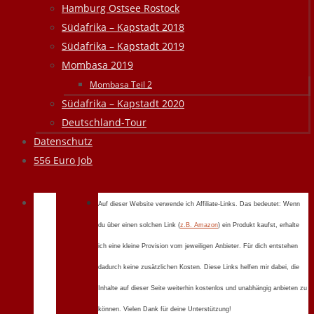
Hamburg Ostsee Rostock
Südafrika – Kapstadt 2018
Südafrika – Kapstadt 2019
Mombasa 2019
Mombasa Teil 2
Südafrika – Kapstadt 2020
Deutschland-Tour
Datenschutz
556 Euro Job
Auf dieser Website verwende ich Affiliate-Links. Das bedeutet: Wenn
du über einen solchen Link (
z.B. Amazon
) ein Produkt kaufst, erhalte
ich eine kleine Provision vom jeweiligen Anbieter. Für dich entstehen
dadurch keine zusätzlichen Kosten. Diese Links helfen mir dabei, die
Inhalte auf dieser Seite weiterhin kostenlos und unabhängig anbieten zu
können. Vielen Dank für deine Unterstützung!