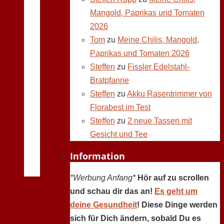
Mangold, Paprikas und Tomaten
2026
Tom
zu
Meine Chilis, Mangold,
Paprikas und Tomaten 2026
Steffen
zu
Fissler Edelstahl-
Bratpfanne
Steffen
zu
Akku Rasentrimmer von
Florabest im Test
Steffen
zu
2 neue Tassen mit
Gesicht und Tee
Information
*Werbung Anfang*
Hör auf zu scrollen
und schau dir das an!
Es geht um
deine Gesundheit
! Diese Dinge werden
sich für Dich ändern, sobald Du es