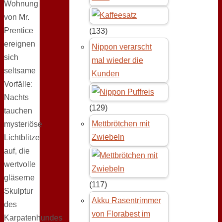
Wohnung
von Mr.
Prentice
(133)
ereignen
Nippon verarscht
sich
mal wieder die
seltsame
Kunden
Vorfälle:
Nachts
(129)
tauchen
Mettbrötchen mit
mysteriöse
Zwiebeln
Lichtblitze
auf, die
wertvolle
gläserne
(117)
Skulptur
Akku Rasentrimmer
des
von Florabest im
Karpatenhundes