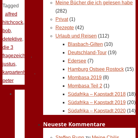
Meine Bücher die ich gelesen habe
Tagged
(282)
alfred
Privat
(1)
hitchcock
,
Rezepte
(42)
bob
,
Urlaub und Reisen
(112)
detektive
,
Blasbach-Gilten
(10)
die 3
Deutschland-Tour
(19)
fragezeichen
,
Edersee
(7)
justus
,
Hamburg Ostsee Rostock
(15)
karpartenhund
,
Mombasa 2019
(8)
peter
Mombasa Teil 2
(1)
Südafrika – Kapstadt 2018
(18)
Südafrika – Kapstadt 2019
(20)
Südafrika – Kapstadt 2020
(14)
Neueste Kommentare
Steffen Rupp
zu
Meine Chilis,