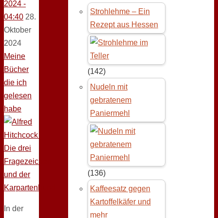
2024 -
Strohlehme – Ein
04:40
28.
Rezept aus Hessen
Oktober
2024
Meine
Bücher
(142)
die ich
Nudeln mit
gelesen
gebratenem
habe
Paniermehl
(136)
Kaffeesatz gegen
Kartoffelkäfer und
In der
mehr