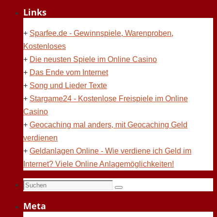
Links
+
Sparfee.de - Gewinnspiele, Warenproben,
Kostenloses
+
Die neusten Spiele im Online Casino
+
Das Ende vom Internet
+
Song und Lieder Texte
+
Stargame24 - Kostenlose Freispiele im Online
Casino
+
Geocaching mal anders, mit Geocaching Geld
verdienen
+
Geldanlagen Online - Wie verdiene ich Geld im
Internet? Viele Online Anlagemöglichkeiten!
Suchen
Suchen
nach:
Meta