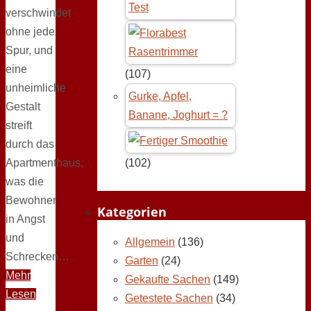
Test
verschwindet
ohne jede
Spur, und
eine
(107)
unheimliche
Gurke, Apfel,
Gestalt
Banane, Joghurt = ?
streift
durch das
Apartmenthaus,
(102)
was die
Bewohner
Kategorien
in Angst
und
Allgemein
(136)
Schrecken…
Garten
(24)
Mehr
Gekaufte Sachen
(149)
Lesen
Getestete Sachen
(34)