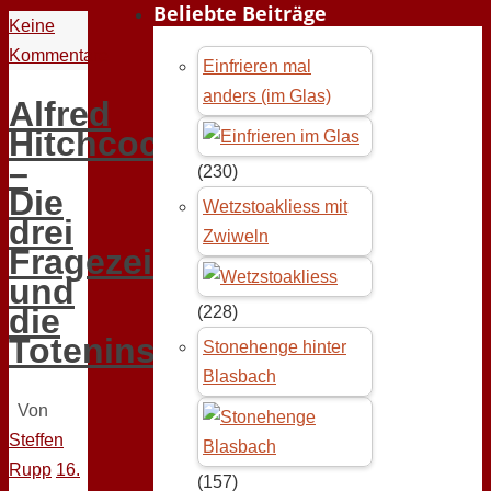
Beliebte Beiträge
Keine
Kommentare
Einfrieren mal
anders (im Glas)
Alfred
Hitchcock
–
(230)
Die
Wetzstoakliess mit
drei
Zwiweln
Fragezeichen
und
die
(228)
Toteninsel
Stonehenge hinter
Blasbach
Von
Steffen
Rupp
16.
(157)