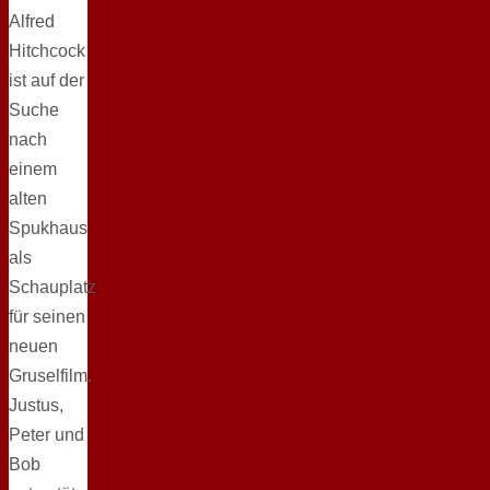
Alfred
Hitchcock
ist auf der
Suche
nach
einem
alten
Spukhaus
als
Schauplatz
für seinen
neuen
Gruselfilm.
Justus,
Peter und
Bob