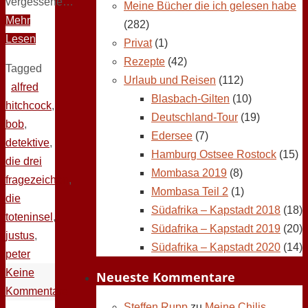
vergessene…
Meine Bücher die ich gelesen habe
Mehr
(282)
Lesen
Privat
(1)
Rezepte
(42)
Tagged
Urlaub und Reisen
(112)
alfred
Blasbach-Gilten
(10)
hitchcock
,
Deutschland-Tour
(19)
bob
,
Edersee
(7)
detektive
,
Hamburg Ostsee Rostock
(15)
die drei
Mombasa 2019
(8)
fragezeichen
,
Mombasa Teil 2
(1)
die
Südafrika – Kapstadt 2018
(18)
toteninsel
,
Südafrika – Kapstadt 2019
(20)
justus
,
Südafrika – Kapstadt 2020
(14)
peter
Keine
Neueste Kommentare
Kommentare
Steffen Rupp
zu
Meine Chilis,