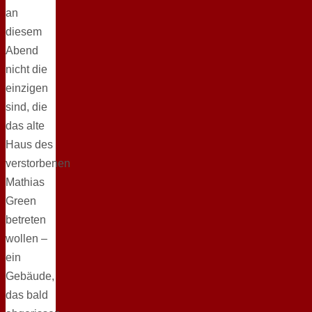
an
diesem
Abend
nicht die
einzigen
sind, die
das alte
Haus des
verstorbenen
Mathias
Green
betreten
wollen –
ein
Gebäude,
das bald