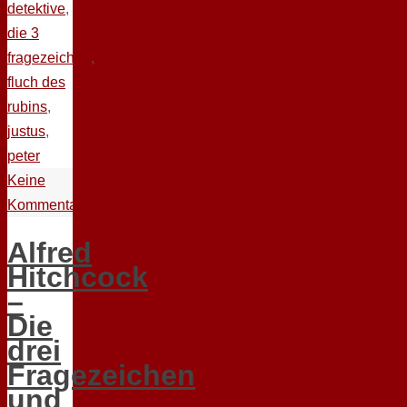
detektive
,
die 3
fragezeichen
,
fluch des
rubins
,
justus
,
peter
Keine
Kommentare
Alfred
Hitchcock
–
Die
drei
Fragezeichen
und