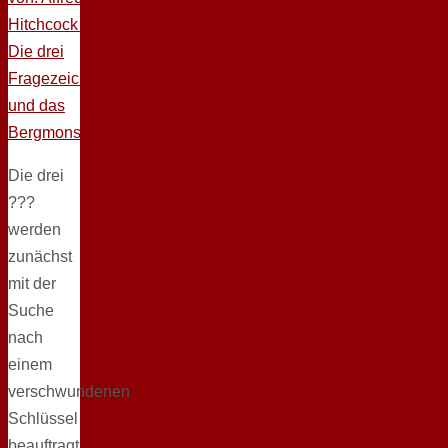
Die drei
???
werden
zunächst
mit der
Suche
nach
einem
verschwundenen
Schlüssel
beauftragt.