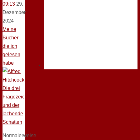
09:13
29.
Dezember
2024
Meine
Bücher
die ich
gelesen
habe
Normalerweise