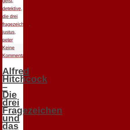
geist
,
detektive
,
die drei
fragezeichen
,
justus
,
peter
Keine
Kommentare
Alfred
Hitchcock
–
Die
drei
Fragezeichen
und
das