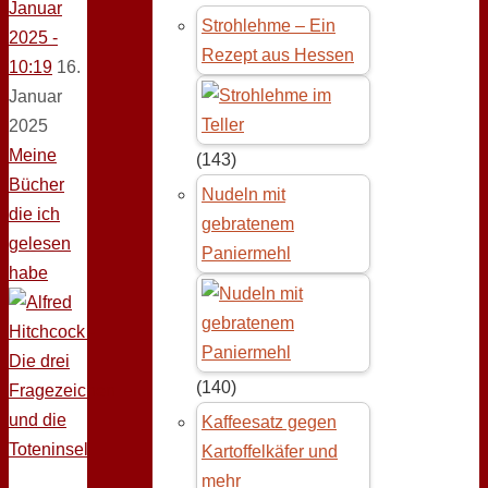
Januar
Strohlehme – Ein
2025 -
Rezept aus Hessen
10:19
16.
Januar
2025
Meine
(143)
Bücher
Nudeln mit
die ich
gebratenem
gelesen
Paniermehl
habe
(140)
Kaffeesatz gegen
Kartoffelkäfer und
mehr