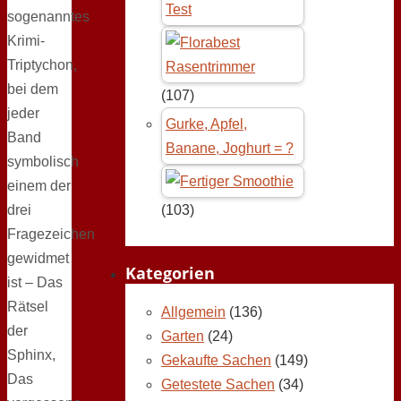
Test
sogenanntes
Krimi-
Triptychon,
bei dem
(107)
jeder
Gurke, Apfel,
Band
Banane, Joghurt = ?
symbolisch
einem der
drei
(103)
Fragezeichen
gewidmet
Kategorien
ist – Das
Rätsel
Allgemein
(136)
der
Garten
(24)
Sphinx,
Gekaufte Sachen
(149)
Das
Getestete Sachen
(34)