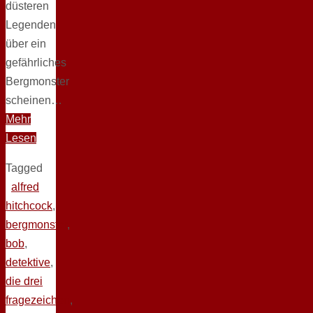
düsteren
Legenden
über ein
gefährliches
Bergmonster
scheinen…
Mehr
Lesen
Tagged
alfred
hitchcock
,
bergmonster
,
bob
,
detektive
,
die drei
fragezeichen
,