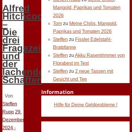
Alfred
Mangold, Paprikas und Tomaten
Hitchcock
2026
–
Tom
zu
Meine Chilis, Mangold,
Die
Paprikas und Tomaten 2026
drei
Steffen
zu
Fissler Edelstahl-
Fragezeichen
Bratpfanne
und
Steffen
zu
Akku Rasentrimmer von
der
Florabest im Test
lachende
Steffen
zu
2 neue Tassen mit
Schatten
Gesicht und Tee
Information
Von
Steffen
Hilfe für Deine Geldprobleme !
Rupp
29.
Dezember
2024 -