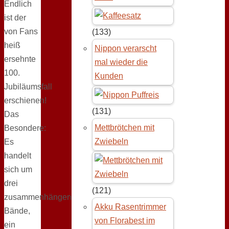
Endlich
ist der
von Fans
(133)
heiß
Nippon verarscht
ersehnte
mal wieder die
100.
Kunden
Jubiläumsfall
erschienen!
(131)
Das
Mettbrötchen mit
Besondere:
Zwiebeln
Es
handelt
sich um
drei
(121)
zusammenhängende
Akku Rasentrimmer
Bände,
von Florabest im
ein