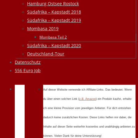
Hamburg Ostsee Rostock
Südafrika – Kapstadt 2018
Südafrika – Kapstadt 2019
Mombasa 2019
Mombasa Teil 2
Südafrika – Kapstadt 2020
Deutschland-Tour
Datenschutz
556 Euro Job
Auf dieser Website verwende ich Affiliate-Links. Das bedeutet: Wenn
du über einen solchen Link (
z.B. Amazon
) ein Produkt kaufst, erhalte
ich eine kleine Provision vom jeweiligen Anbieter. Für dich entstehen
dadurch keine zusätzlichen Kosten. Diese Links helfen mir dabei, die
Inhalte auf dieser Seite weiterhin kostenlos und unabhängig anbieten zu
können. Vielen Dank für deine Unterstützung!