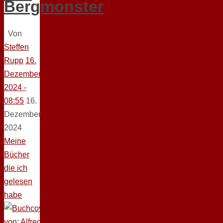
Bergmonster
Von
Steffen
Rupp
16.
Dezember
2024 -
08:55
16.
Dezember
2024
Meine
Bücher
die ich
gelesen
habe