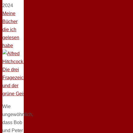
2024
Meine
Bücher
die ich
gelesen
habe
Wie
ungewöhnlich,
dass Bob
und Peter