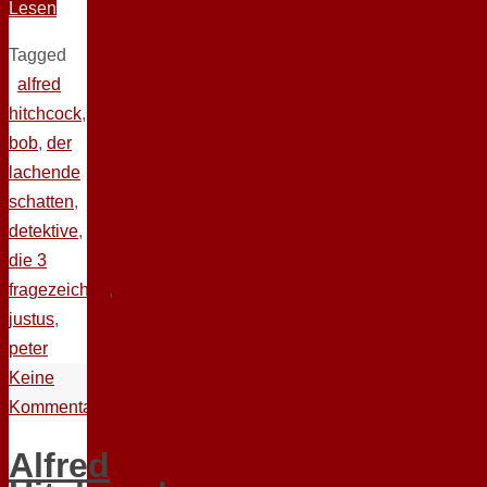
Lesen
Tagged
alfred
hitchcock
,
bob
,
der
lachende
schatten
,
detektive
,
die 3
fragezeichen
,
justus
,
peter
Keine
Kommentare
Alfred