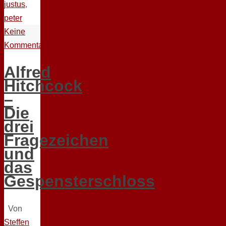
justus
,
peter
Keine
Kommentare
Alfred
Hitchcock
–
Die
drei
Fragezeichen
und
das
Gespensterschloss
Von
Steffen