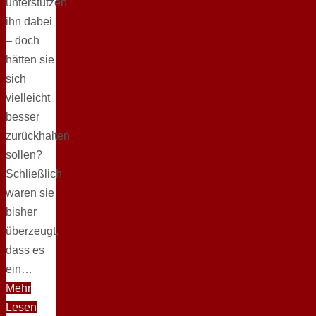
unterstützen
ihn dabei
– doch
hätten sie
sich
vielleicht
besser
zurückhalten
sollen?
Schließlich
waren sie
bisher
überzeugt,
dass es
ein…
Mehr
Lesen