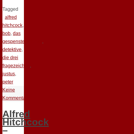
Tagged
alfred
hitchcock
,
bob
,
das
gespensterschloss
,
detektive
,
die drei
fragezeichen
,
justus
,
peter
Keine
Kommentare
Alfred
Hitchcock
–