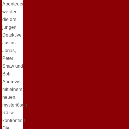
Abenteuer
werden
die drei
jungen
Detektive
Justus
Jonas,
Peter
Shaw und
Bob
Andrews
mit einem
neuen,
mysteriösen
Rätsel
konfrontiert.
Die