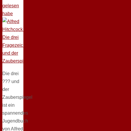
gelesen
habe
Die drei
??? und
der
Zauberspiegel
ist ein
spannendes
Jugendbuch
von Alfred