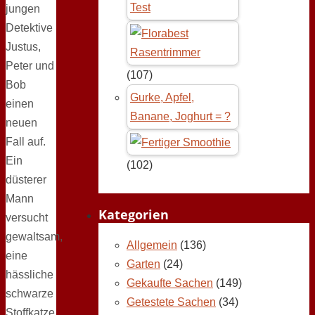
Test
jungen
Detektive
Justus,
Peter und
(107)
Bob
Gurke, Apfel,
einen
Banane, Joghurt = ?
neuen
Fall auf.
Ein
(102)
düsterer
Mann
Kategorien
versucht
gewaltsam,
Allgemein
(136)
eine
Garten
(24)
hässliche
Gekaufte Sachen
(149)
schwarze
Getestete Sachen
(34)
Stoffkatze,