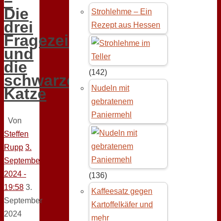
–
Die
Strohlehme – Ein
drei
Rezept aus Hessen
Fragezeichen
und
die
(142)
schwarze
Nudeln mit
Katze
gebratenem
Paniermehl
Von
Steffen
Rupp
3.
September
2024 -
(136)
19:58
3.
Kaffeesatz gegen
September
Kartoffelkäfer und
2024
mehr