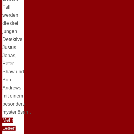
Fall
werden
die drei
jungen
Detektive
Justus
Jonas,
Peter
Shaw und
Bob
Andrews
mit einem
besonders
mysteriösen…
Mehr
Lesen