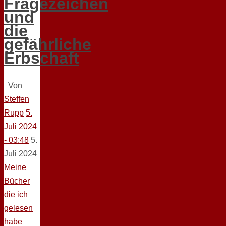
Fragezeichen
und
die
gefährliche
Erbschaft
Von
Steffen
Rupp
5.
Juli 2024
- 03:48
5.
Juli 2024
Meine
Bücher
die ich
gelesen
habe