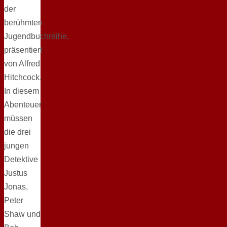
der
berühmten
Jugendbuchreihe,
präsentiert
von Alfred
Hitchcock.
In diesem
Abenteuer
müssen
die drei
jungen
Detektive
Justus
Jonas,
Peter
Shaw und