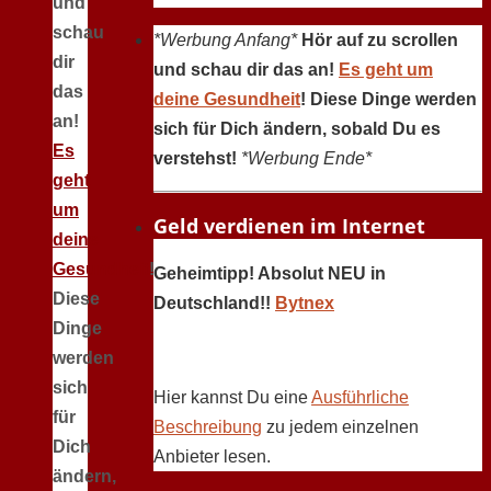
und
schau
*Werbung Anfang*
Hör auf zu scrollen
dir
und schau dir das an!
Es geht um
das
deine Gesundheit
! Diese Dinge werden
an!
sich für Dich ändern, sobald Du es
Es
verstehst!
*Werbung Ende*
geht
um
Geld verdienen im Internet
deine
Gesundheit
!
Geheimtipp! Absolut NEU in
Diese
Deutschland!!
Bytnex
Dinge
werden
sich
Hier kannst Du eine
Ausführliche
für
Beschreibung
zu jedem einzelnen
Dich
Anbieter lesen.
ändern,