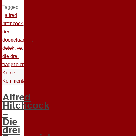
Tagged
alfred
hitchcock
,
der
doppelgänger
,
detektive
,
die drei
fragezeichen
Keine
Kommentare
Alfred
Hitchcock
–
Die
drei