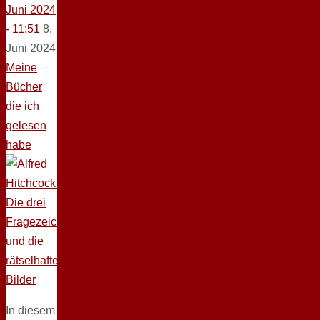
Juni 2024
- 11:51
8.
Juni 2024
Meine
Bücher
die ich
gelesen
habe
In diesem