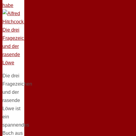
habe
Die drei
Fragezeichen
und der
rasende
Löwe ist
ein
spannendes
Buch aus