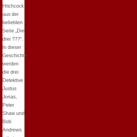
Hitchcock
aus der
beliebten
Serie „Die
drei ???“.
In dieser
Geschichte
werden
die drei
Detektive
Justus
Jonas,
Peter
Shaw und
Bob
Andrews