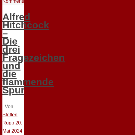
Kommentare
Alfred
Hitchcock
–
Die
drei
Fragezeichen
und
die
flammende
Spur
Von
Steffen
Rupp
20.
Mai 2024