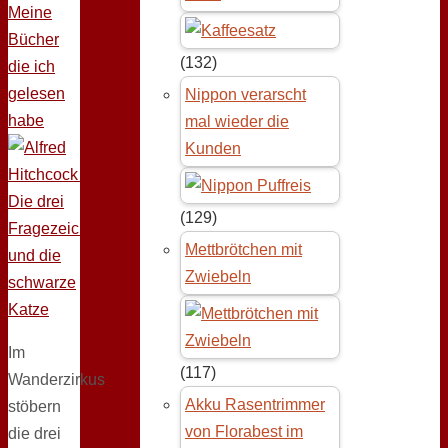
Meine
Bücher
(132)
die ich
gelesen
Nippon verarscht
habe
mal wieder die
Kunden
(129)
Mettbrötchen mit
Zwiebeln
Im
(117)
Wanderzirkus
Akku Rasentrimmer
stöbern
von Florabest im
die drei