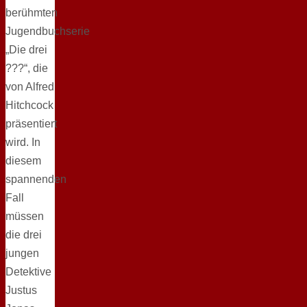
berühmten
Jugendbuchserie
„Die drei
???“, die
von Alfred
Hitchcock
präsentiert
wird. In
diesem
spannenden
Fall
müssen
die drei
jungen
Detektive
Justus