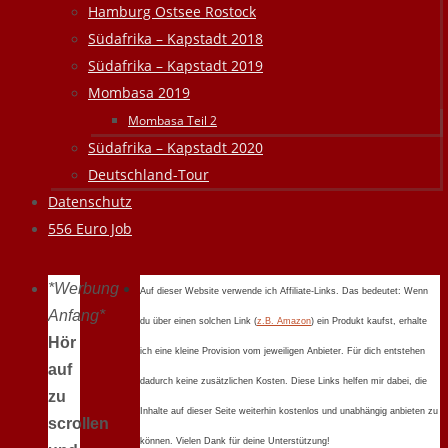
Hamburg Ostsee Rostock
Südafrika – Kapstadt 2018
Südafrika – Kapstadt 2019
Mombasa 2019
Mombasa Teil 2
Südafrika – Kapstadt 2020
Deutschland-Tour
Datenschutz
556 Euro Job
*Werbung
Auf dieser Website verwende ich Affiliate-Links. Das bedeutet: Wenn
Anfang*
du über einen solchen Link (
z.B. Amazon
) ein Produkt kaufst, erhalte
Hör
ich eine kleine Provision vom jeweiligen Anbieter. Für dich entstehen
auf
dadurch keine zusätzlichen Kosten. Diese Links helfen mir dabei, die
zu
Inhalte auf dieser Seite weiterhin kostenlos und unabhängig anbieten zu
scrollen
können. Vielen Dank für deine Unterstützung!