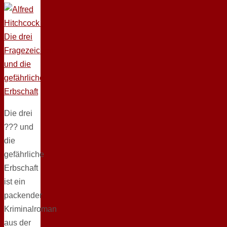
Die drei
??? und
die
gefährliche
Erbschaft
ist ein
packender
Kriminalroman
aus der