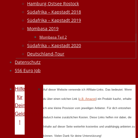
Hamburg Ostsee Rostock
Südafrika – Kapstadt 2018
Südafrika – Kapstadt 2019
Mombasa 2019
Mombasa Teil 2
Südafrika – Kapstadt 2020
Deutschland-Tour
Datenschutz
556 Euro Job
Hilfe
Auf dieser Website verwende ich Affiliate-Links. Das bedeutet: Wenn
für
du über einen solchen Link (
z.B. Amazon
) ein Produkt kaufst, erhalte
Deine
ich eine kleine Provision vom jeweiligen Anbieter. Für dich entstehen
Geldprobleme
dadurch keine zusätzlichen Kosten. Diese Links helfen mir dabei, die
!
Inhalte auf dieser Seite weiterhin kostenlos und unabhängig anbieten zu
können. Vielen Dank für deine Unterstützung!