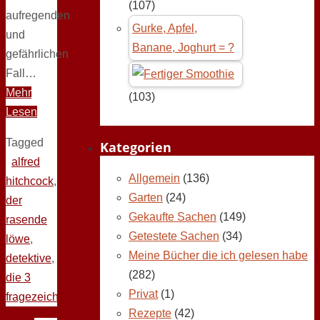
(107)
aufregenden
Gurke, Apfel,
und
Banane, Joghurt = ?
gefährlichen
Fall…
Mehr
(103)
Lesen
Tagged
Kategorien
alfred
Allgemein
(136)
hitchcock
,
Garten
(24)
der
Gekaufte Sachen
(149)
rasende
Getestete Sachen
(34)
löwe
,
Meine Bücher die ich gelesen habe
detektive
,
(282)
die 3
Privat
(1)
fragezeichen
Rezepte
(42)