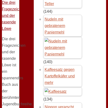
(144)
Nudeln mit
gebratenem
Paniermehl
Die drei
Fragezeichen
und der
rasende
(140)
Löwe ist
Kaffeesatz gegen
ein
Kartoffelkäfer und
spannendes
mehr
Buch aus
der
berühmten
(134)
Jugendbuchreihe,
Nippon verarscht