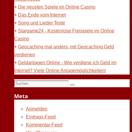
+
Die neusten Spiele im Online Casino
+
Das Ende vom Internet
+
Song und Lieder Texte
+
Stargame24 - Kostenlose Freispiele im Online
Casino
+
Geocaching mal anders, mit Geocaching Geld
verdienen
+
Geldanlagen Online - Wie verdiene ich Geld im
Internet? Viele Online Anlagemöglichkeiten!
Suchen
Suchen
nach:
Meta
Anmelden
Eintrags-Feed
Kommentar-Feed