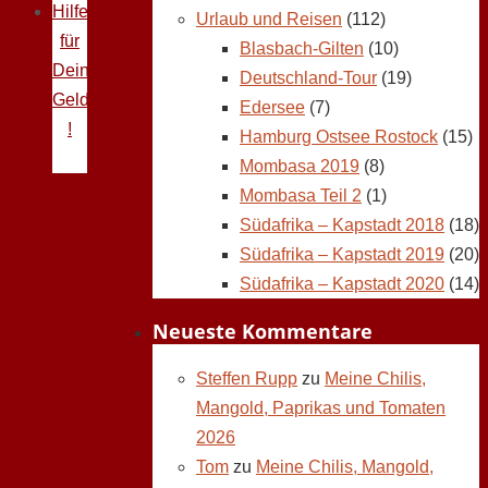
Hilfe
Urlaub und Reisen
(112)
für
Blasbach-Gilten
(10)
Deine
Deutschland-Tour
(19)
Geldprobleme
Edersee
(7)
!
Hamburg Ostsee Rostock
(15)
Mombasa 2019
(8)
Mombasa Teil 2
(1)
Südafrika – Kapstadt 2018
(18)
Südafrika – Kapstadt 2019
(20)
Südafrika – Kapstadt 2020
(14)
Neueste Kommentare
Steffen Rupp
zu
Meine Chilis,
Mangold, Paprikas und Tomaten
2026
Tom
zu
Meine Chilis, Mangold,