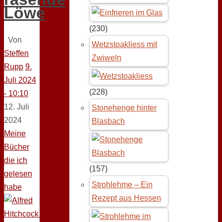
Löwe
(230)
Von
Wetzstoakliess mit
Steffen
Zwiweln
Rupp
9.
Juli 2024
(228)
- 10:10
12. Juli
Stonehenge hinter
2024
Blasbach
Meine
Bücher
die ich
(157)
gelesen
Strohlehme – Ein
habe
Rezept aus Hessen