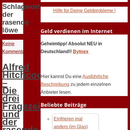
Schlagwort:
Hilfe für Deine Geldprobleme !
der
rasende
löwe
Geld verdienen im Internet
Keine
Geheimtipp! Absolut NEU in
Kommentare
Deutschland!!
Bytnex
Alfred
Hitchcock
Hier kannst Du eine
Ausführliche
–
Beschreibung
zu jedem einzelnen
Die
Anbieter lesen.
drei
Fragezeichen
Beliebte Beiträge
und
Einfrieren mal
der
anders (im Glas)
rasende