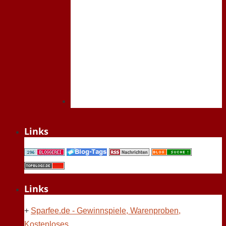
Links
Links
+
Sparfee.de - Gewinnspiele, Warenproben,
Kostenloses