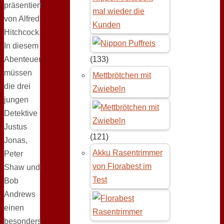
präsentiert
mal wieder die
von Alfred
Kunden
Hitchcock.
In diesem
Abenteuer
(133)
müssen
Mettbrötchen mit
die drei
Zwiebeln
jungen
Detektive
Justus
(121)
Jonas,
Akku Rasentrimmer
Peter
von Florabest im
Shaw und
Test
Bob
Andrews
einen
besonders