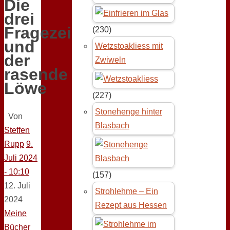
Die
drei
Fragezeichen
(230)
und
Wetzstoakliess mit
der
Zwiweln
rasende
Löwe
(227)
Stonehenge hinter
Von
Blasbach
Steffen
Rupp
9.
Juli 2024
- 10:10
(157)
12. Juli
Strohlehme – Ein
2024
Rezept aus Hessen
Meine
Bücher