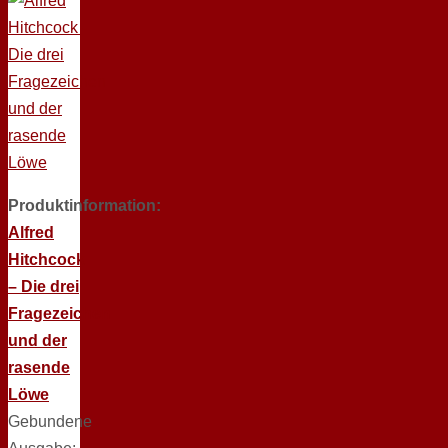
Produktinformation:
Alfred
Hitchcock
– Die drei
Fragezeichen
und der
rasende
Löwe
Gebundene