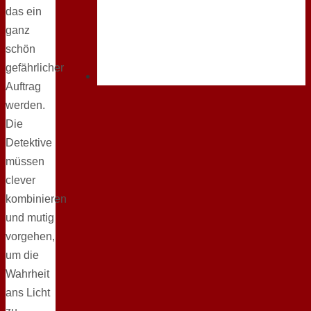
das ein
ganz
schön
gefährlicher
Auftrag
werden.
Die
Detektive
müssen
clever
kombinieren
und mutig
vorgehen,
um die
Wahrheit
ans Licht