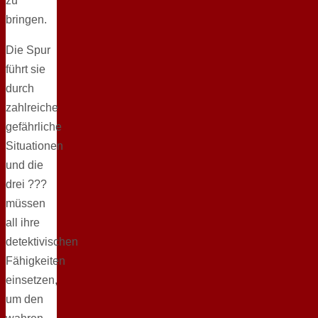
zu
bringen.
Die Spur
führt sie
durch
zahlreiche
gefährliche
Situationen
und die
drei ???
müssen
all ihre
detektivischen
Fähigkeiten
einsetzen,
um den