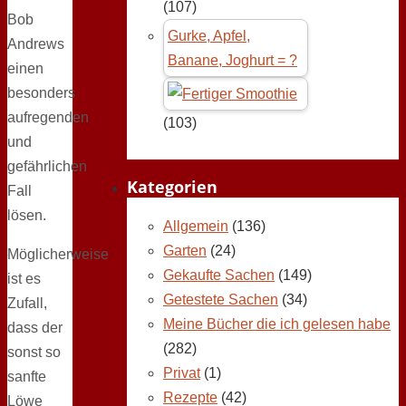
(107)
Bob
Gurke, Apfel,
Andrews
Banane, Joghurt = ?
einen
besonders
aufregenden
(103)
und
gefährlichen
Kategorien
Fall
lösen.
Allgemein
(136)
Garten
(24)
Möglicherweise
Gekaufte Sachen
(149)
ist es
Getestete Sachen
(34)
Zufall,
Meine Bücher die ich gelesen habe
dass der
(282)
sonst so
Privat
(1)
sanfte
Rezepte
(42)
Löwe