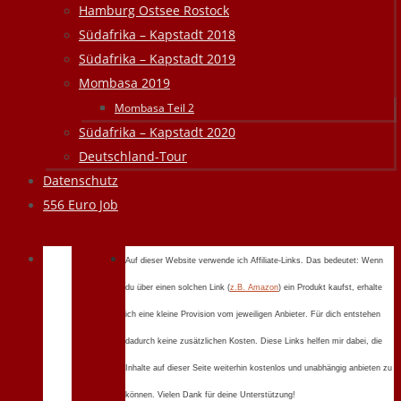
Hamburg Ostsee Rostock
Südafrika – Kapstadt 2018
Südafrika – Kapstadt 2019
Mombasa 2019
Mombasa Teil 2
Südafrika – Kapstadt 2020
Deutschland-Tour
Datenschutz
556 Euro Job
Auf dieser Website verwende ich Affiliate-Links. Das bedeutet: Wenn
du über einen solchen Link (
z.B. Amazon
) ein Produkt kaufst, erhalte
ich eine kleine Provision vom jeweiligen Anbieter. Für dich entstehen
dadurch keine zusätzlichen Kosten. Diese Links helfen mir dabei, die
Inhalte auf dieser Seite weiterhin kostenlos und unabhängig anbieten zu
können. Vielen Dank für deine Unterstützung!