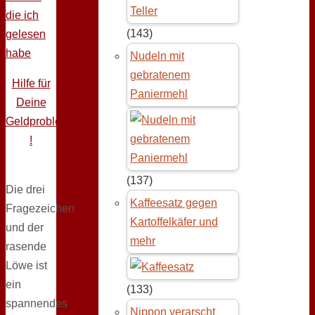
die ich
(143)
gelesen
habe
Nudeln mit
gebratenem
Hilfe für
Paniermehl
Deine
Geldprobleme
!
(137)
Die drei
Kaffeesatz gegen
Fragezeichen
Kartoffelkäfer und
und der
mehr
rasende
Löwe ist
ein
(133)
spannendes
Nippon verarscht