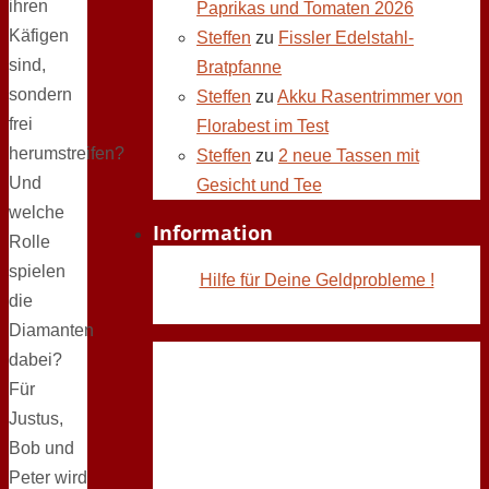
ihren
Paprikas und Tomaten 2026
Käfigen
Steffen
zu
Fissler Edelstahl-
sind,
Bratpfanne
sondern
Steffen
zu
Akku Rasentrimmer von
frei
Florabest im Test
herumstreifen?
Steffen
zu
2 neue Tassen mit
Und
Gesicht und Tee
welche
Information
Rolle
spielen
Hilfe für Deine Geldprobleme !
die
Diamanten
dabei?
Für
Justus,
Bob und
Peter wird