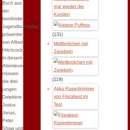
Buch aus
mal wieder die
der
Kunden
berühmten
Jugendbuchreihe,
präsentiert
(131)
von Alfred
Mettbrötchen mit
Hitchcock.
Zwiebeln
In diesem
Abenteuer
müssen
(119)
die drei
Akku Rasentrimmer
jungen
von Florabest im
Detektive
Test
Justus
Jonas,
Peter
Shaw und