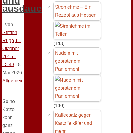
und
ausdauernd
Strohlehme – Ein
Rezept aus Hessen
Von
Steffen
Rupp
11.
(143)
Oktober
Nudeln mit
2015 -
gebratenem
13:43
18.
Paniermehl
Mai 2026
Allgemein
So ne
(140)
Katze
Kaffeesatz gegen
kann
Kartoffelkäfer und
ganz
mehr