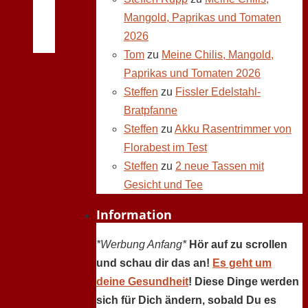
Mangold, Paprikas und Tomaten
2026
Tom
zu
Meine Chilis, Mangold,
Paprikas und Tomaten 2026
Steffen
zu
Fissler Edelstahl-
Bratpfanne
Steffen
zu
Akku Rasentrimmer von
Florabest im Test
Steffen
zu
2 neue Tassen mit
Gesicht und Tee
Information
*Werbung Anfang*
Hör auf zu scrollen
und schau dir das an!
Es geht um
deine Gesundheit
! Diese Dinge werden
sich für Dich ändern, sobald Du es