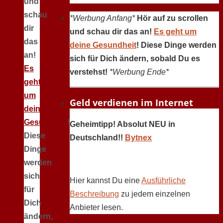
und
schau
*Werbung Anfang*
Hör auf zu scrollen
dir
und schau dir das an!
Es geht um
das
deine Gesundheit
! Diese Dinge werden
an!
sich für Dich ändern, sobald Du es
Es
verstehst!
*Werbung Ende*
geht
um
Geld verdienen im Internet
deine
Gesundheit
!
Geheimtipp! Absolut NEU in
Diese
Deutschland!!
Bytnex
Dinge
werden
sich
Hier kannst Du eine
Ausführliche
für
Beschreibung
zu jedem einzelnen
Dich
Anbieter lesen.
ändern,