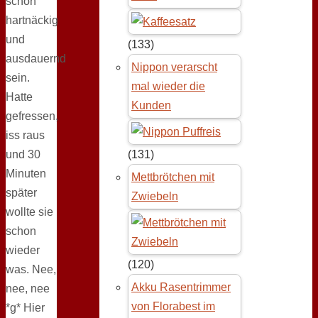
schön
hartnäckig
und
(133)
ausdauernd
Nippon verarscht
sein.
mal wieder die
Hatte
Kunden
gefressen,
iss raus
und 30
(131)
Minuten
Mettbrötchen mit
später
Zwiebeln
wollte sie
schon
wieder
(120)
was. Nee,
Akku Rasentrimmer
nee, nee
von Florabest im
*g* Hier