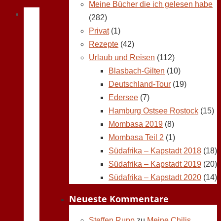
Meine Bücher die ich gelesen habe
(282)
Privat
(1)
Rezepte
(42)
Urlaub und Reisen
(112)
Blasbach-Gilten
(10)
Deutschland-Tour
(19)
Edersee
(7)
Hamburg Ostsee Rostock
(15)
Mombasa 2019
(8)
Mombasa Teil 2
(1)
Südafrika – Kapstadt 2018
(18)
Südafrika – Kapstadt 2019
(20)
Südafrika – Kapstadt 2020
(14)
Neueste Kommentare
Steffen Rupp
zu
Meine Chilis,