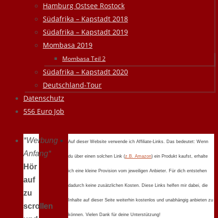
Hamburg Ostsee Rostock
Südafrika – Kapstadt 2018
Südafrika – Kapstadt 2019
Mombasa 2019
Mombasa Teil 2
Südafrika – Kapstadt 2020
Deutschland-Tour
Datenschutz
556 Euro Job
*Werbung
Auf dieser Website verwende ich Affiliate-Links. Das bedeutet: Wenn
Anfang*
du über einen solchen Link (
z.B. Amazon
) ein Produkt kaufst, erhalte
Hör
ich eine kleine Provision vom jeweiligen Anbieter. Für dich entstehen
auf
dadurch keine zusätzlichen Kosten. Diese Links helfen mir dabei, die
zu
Inhalte auf dieser Seite weiterhin kostenlos und unabhängig anbieten zu
scrollen
können. Vielen Dank für deine Unterstützung!