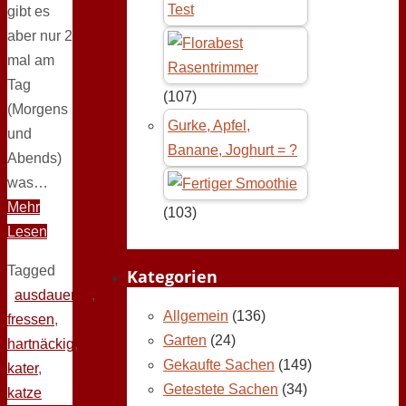
Test
gibt es
aber nur 2
mal am
Tag
(107)
(Morgens
Gurke, Apfel,
und
Banane, Joghurt = ?
Abends)
was…
Mehr
(103)
Lesen
Tagged
Kategorien
ausdauernd
,
Allgemein
(136)
fressen
,
Garten
(24)
hartnäckig
,
Gekaufte Sachen
(149)
kater
,
Getestete Sachen
(34)
katze