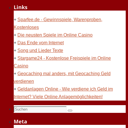
Links
+
Sparfee.de - Gewinnspiele, Warenproben,
Kostenloses
+
Die neusten Spiele im Online Casino
+
Das Ende vom Internet
+
Song und Lieder Texte
+
Stargame24 - Kostenlose Freispiele im Online
Casino
+
Geocaching mal anders, mit Geocaching Geld
verdienen
+
Geldanlagen Online - Wie verdiene ich Geld im
Internet? Viele Online Anlagemöglichkeiten!
Suchen
Suchen
nach:
Meta