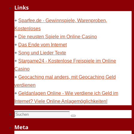
Links
+
Sparfee.de - Gewinnspiele, Warenproben,
Kostenloses
+
Die neusten Spiele im Online Casino
+
Das Ende vom Internet
+
Song und Lieder Texte
+
Stargame24 - Kostenlose Freispiele im Online
Casino
+
Geocaching mal anders, mit Geocaching Geld
verdienen
+
Geldanlagen Online - Wie verdiene ich Geld im
Internet? Viele Online Anlagemöglichkeiten!
Suchen
Suchen
nach:
Meta