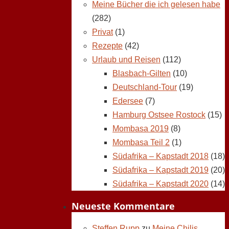
Meine Bücher die ich gelesen habe
(282)
Privat
(1)
Rezepte
(42)
Urlaub und Reisen
(112)
Blasbach-Gilten
(10)
Deutschland-Tour
(19)
Edersee
(7)
Hamburg Ostsee Rostock
(15)
Mombasa 2019
(8)
Mombasa Teil 2
(1)
Südafrika – Kapstadt 2018
(18)
Südafrika – Kapstadt 2019
(20)
Südafrika – Kapstadt 2020
(14)
Neueste Kommentare
Steffen Rupp
zu
Meine Chilis,