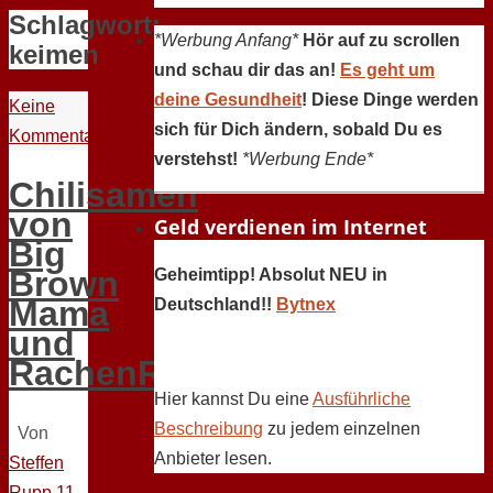
Schlagwort:
*Werbung Anfang*
Hör auf zu scrollen
keimen
und schau dir das an!
Es geht um
deine Gesundheit
! Diese Dinge werden
Keine
sich für Dich ändern, sobald Du es
Kommentare
verstehst!
*Werbung Ende*
Chilisamen
von
Geld verdienen im Internet
Big
Brown
Geheimtipp! Absolut NEU in
Mama
Deutschland!!
Bytnex
und
RachenReibe
Hier kannst Du eine
Ausführliche
Beschreibung
zu jedem einzelnen
Von
Anbieter lesen.
Steffen
Rupp
11.