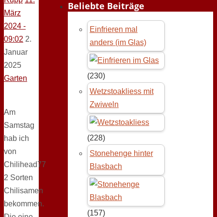
Beliebte Beiträge
März
2024 -
Einfrieren mal
09:02
2.
anders (im Glas)
Januar
2025
(230)
Garten
Wetzstoakliess mit
Zwiweln
Am
Samstag
(228)
hab ich
von
Stonehenge hinter
Chilihead77
Blasbach
2 Sorten
Chilisamen
bekommen.
(157)
Die eine