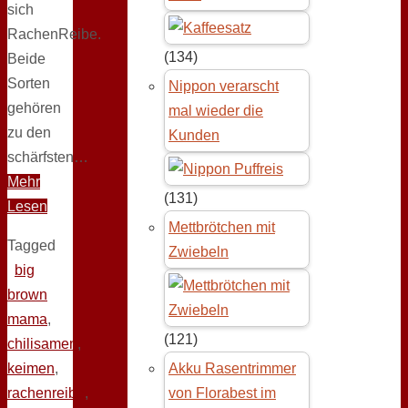
sich
RachenReibe.
(134)
Beide
Sorten
Nippon verarscht
gehören
mal wieder die
zu den
Kunden
schärfsten…
Mehr
(131)
Lesen
Mettbrötchen mit
Tagged
Zwiebeln
big
brown
mama
,
(121)
chilisamen
,
keimen
,
Akku Rasentrimmer
rachenreibe
,
von Florabest im