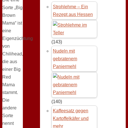
Strohlehme – Ein
Sorte „Big
Rezept aus Hessen
Brown
Mama“ ist
eine
Eigenzüchtung
(143)
von
Nudeln mit
Chilihead,
gebratenem
die aus
Paniermehl
einer Big
Red
Mama
stammt.
Die
(140)
andere
Kaffeesatz gegen
Sorte
Kartoffelkäfer und
nennt
mehr