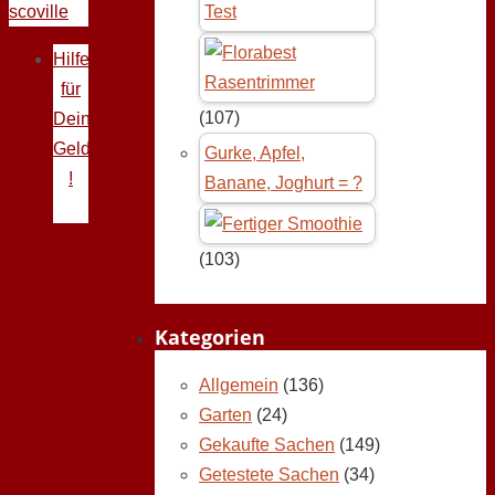
scoville
Test
Hilfe
für
(107)
Deine
Geldprobleme
Gurke, Apfel,
!
Banane, Joghurt = ?
(103)
Kategorien
Allgemein
(136)
Garten
(24)
Gekaufte Sachen
(149)
Getestete Sachen
(34)