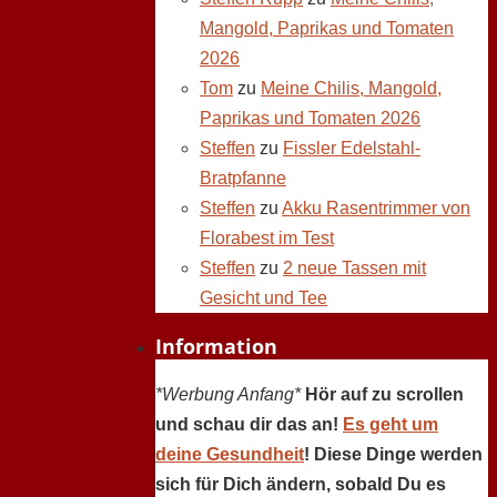
Mangold, Paprikas und Tomaten
2026
Tom
zu
Meine Chilis, Mangold,
Paprikas und Tomaten 2026
Steffen
zu
Fissler Edelstahl-
Bratpfanne
Steffen
zu
Akku Rasentrimmer von
Florabest im Test
Steffen
zu
2 neue Tassen mit
Gesicht und Tee
Information
*Werbung Anfang*
Hör auf zu scrollen
und schau dir das an!
Es geht um
deine Gesundheit
! Diese Dinge werden
sich für Dich ändern, sobald Du es