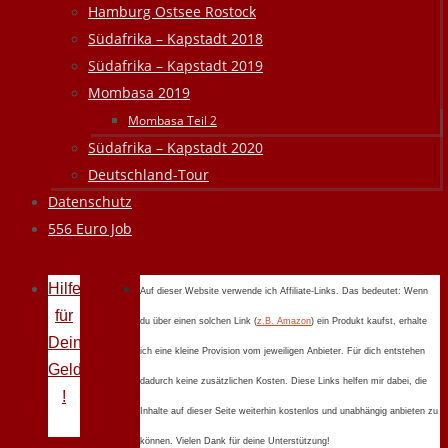
Hamburg Ostsee Rostock
Südafrika – Kapstadt 2018
Südafrika – Kapstadt 2019
Mombasa 2019
Mombasa Teil 2
Südafrika – Kapstadt 2020
Deutschland-Tour
Datenschutz
556 Euro Job
Hilfe
Auf dieser Website verwende ich Affiliate-Links. Das bedeutet: Wenn
für
du über einen solchen Link (
z.B. Amazon
) ein Produkt kaufst, erhalte
Deine
ich eine kleine Provision vom jeweiligen Anbieter. Für dich entstehen
Geldprobleme
dadurch keine zusätzlichen Kosten. Diese Links helfen mir dabei, die
!
Inhalte auf dieser Seite weiterhin kostenlos und unabhängig anbieten zu
können. Vielen Dank für deine Unterstützung!