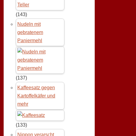
(143)
Nudeln mit
gebratenem
Paniermehl
(137)
Kaffeesatz gegen
Kartoffelkäfer und
mehr
(133)
Nippon verarscht