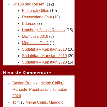
Urlaub und Reisen
(112)
Blasbach-Gilten
(10)
Deutschland-Tour
(19)
Edersee
(7)
Hamburg Ostsee Rostock
(15)
Mombasa 2019
(8)
Mombasa Teil 2
(1)
Südafrika – Kapstadt 2018
(18)
Südafrika – Kapstadt 2019
(20)
Südafrika – Kapstadt 2020
(14)
Neueste Kommentare
Steffen Rupp
zu
Meine Chilis,
Mangold, Paprikas und Tomaten
2026
Tom
zu
Meine Chilis, Mangold,