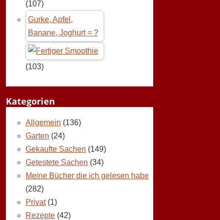
(107)
Gurke, Apfel,
Banane, Joghurt = ?
(103)
Kategorien
Allgemein
(136)
Garten
(24)
Gekaufte Sachen
(149)
Getestete Sachen
(34)
Meine Bücher die ich gelesen habe
(282)
Privat
(1)
Rezepte
(42)