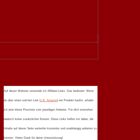
Auf dieser Website verwende ich Affiliate-Links. Das bedeutet: Wenn
du über einen solchen Link (
z.B. Amazon
) ein Produkt kaufst, erhalte
ich eine kleine Provision vom jeweiligen Anbieter. Für dich entstehen
dadurch keine zusätzlichen Kosten. Diese Links helfen mir dabei, die
Inhalte auf dieser Seite weiterhin kostenlos und unabhängig anbieten zu
können. Vielen Dank für deine Unterstützung!