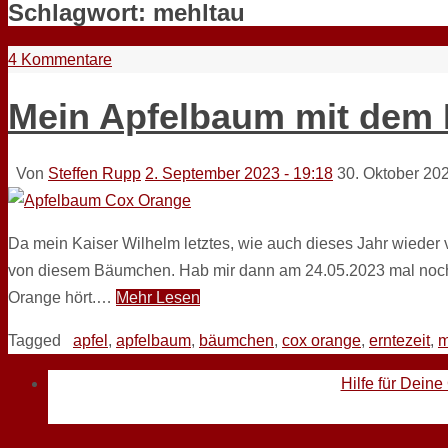
Schlagwort:
mehltau
4 Kommentare
Mein Apfelbaum mit dem
Von
Steffen Rupp
2. September 2023 - 19:18
30. Oktober 20
Da mein Kaiser Wilhelm letztes, wie auch dieses Jahr wieder 
von diesem Bäumchen. Hab mir dann am 24.05.2023 mal noch
Orange hört.…
Mehr Lesen
Tagged
apfel
,
apfelbaum
,
bäumchen
,
cox orange
,
erntezeit
,
m
Hilfe für Deine