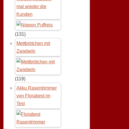
mal wieder die
Kunden
(131)
Mettbrötchen mit
Zwiebeln
(119)
Akku Rasentrimmer
von Florabest im
Test