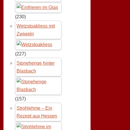
(230)
Wetzstoakliess mit
Zwiweln
(227)
Stonehenge hinter
Blasbach
(157)
Strohlehme – Ein
Rezept aus Hessen