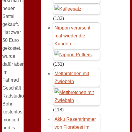
erst mal n
neuen
Sattel
(133)
gekauft.
Nippon verarscht
Hat zwar
mal wieder die
50 Euro
Kunden
gekostet,
wurde
dafür aber
(131)
im
Mettbrötchen mit
Fahrrad
Zwiebeln
Geschäft
Radstudio
Bohn
(118)
kostenlos
Akku Rasentrimmer
montiert
von Florabest im
und is