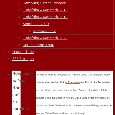
Hamburg Ostsee Rostock
Südafrika – Kapstadt 2018
Südafrika – Kapstadt 2019
Mombasa 2019
Mombasa Teil 2
Südafrika – Kapstadt 2020
Deutschland-Tour
Datenschutz
556 Euro Job
*Werbung
Auf dieser Website verwende ich Affiliate-Links. Das bedeutet: Wenn
Anfang*
du über einen solchen Link (
z.B. Amazon
) ein Produkt kaufst, erhalte
Hör
ich eine kleine Provision vom jeweiligen Anbieter. Für dich entstehen
auf
dadurch keine zusätzlichen Kosten. Diese Links helfen mir dabei, die
zu
Inhalte auf dieser Seite weiterhin kostenlos und unabhängig anbieten zu
scrollen
können. Vielen Dank für deine Unterstützung!