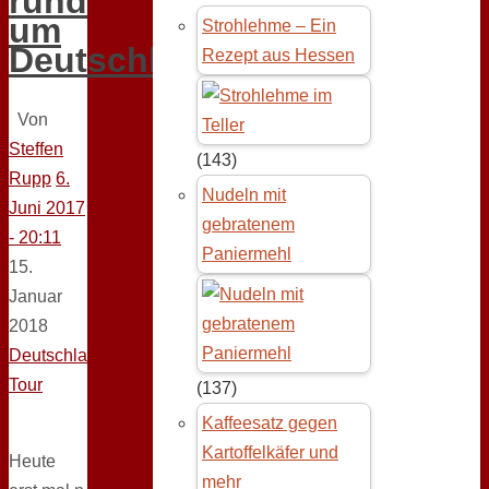
rund
um
Strohlehme – Ein
Deutschland
Rezept aus Hessen
Von
Steffen
(143)
Rupp
6.
Nudeln mit
Juni 2017
gebratenem
- 20:11
Paniermehl
15.
Januar
2018
Deutschland-
Tour
(137)
Kaffeesatz gegen
Kartoffelkäfer und
Heute
mehr