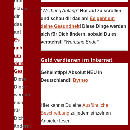
und
schau
*Werbung Anfang*
Hör auf zu scrollen
dir
und schau dir das an!
Es geht um
das
deine Gesundheit
! Diese Dinge werden
an!
sich für Dich ändern, sobald Du es
Es
verstehst!
*Werbung Ende*
geht
um
Geld verdienen im Internet
deine
Gesundheit
!
Geheimtipp! Absolut NEU in
Diese
Deutschland!!
Bytnex
Dinge
werden
sich
Hier kannst Du eine
Ausführliche
für
Beschreibung
zu jedem einzelnen
Dich
Anbieter lesen.
ändern,