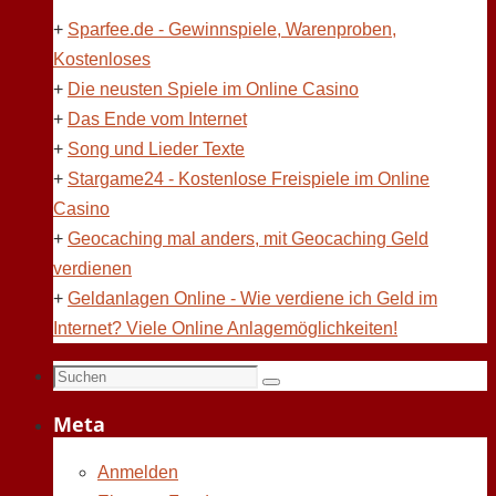
+
Sparfee.de - Gewinnspiele, Warenproben,
Kostenloses
+
Die neusten Spiele im Online Casino
+
Das Ende vom Internet
+
Song und Lieder Texte
+
Stargame24 - Kostenlose Freispiele im Online
Casino
+
Geocaching mal anders, mit Geocaching Geld
verdienen
+
Geldanlagen Online - Wie verdiene ich Geld im
Internet? Viele Online Anlagemöglichkeiten!
Suchen
Suchen
nach:
Meta
Anmelden