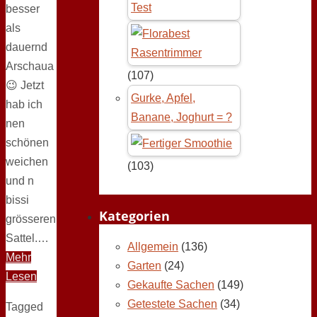
Test
besser
als
dauernd
Arschaua
(107)
😉 Jetzt
Gurke, Apfel,
hab ich
Banane, Joghurt = ?
nen
schönen
weichen
(103)
und n
bissi
Kategorien
grösseren
Sattel.…
Allgemein
(136)
Mehr
Garten
(24)
Lesen
Gekaufte Sachen
(149)
Getestete Sachen
(34)
Tagged