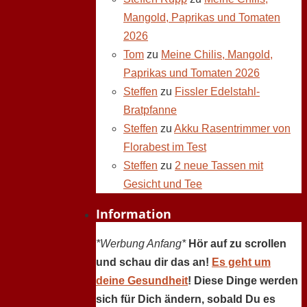
Mangold, Paprikas und Tomaten
2026
Tom
zu
Meine Chilis, Mangold,
Paprikas und Tomaten 2026
Steffen
zu
Fissler Edelstahl-
Bratpfanne
Steffen
zu
Akku Rasentrimmer von
Florabest im Test
Steffen
zu
2 neue Tassen mit
Gesicht und Tee
Information
*Werbung Anfang*
Hör auf zu scrollen
und schau dir das an!
Es geht um
deine Gesundheit
! Diese Dinge werden
sich für Dich ändern, sobald Du es