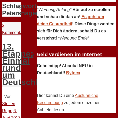
Schlagwort:
*Werbung Anfang*
Hör auf zu scrollen
Petershagen
und schau dir das an!
Es geht um
deine Gesundheit
! Diese Dinge werden
2
sich für Dich ändern, sobald Du es
Kommentare
verstehst!
*Werbung Ende*
13.
Etappe:
Geld verdienen im Internet
Einmal
rund
Geheimtipp! Absolut NEU in
um
Deutschland!!
Bytnex
Deutschland
Hier kannst Du eine
Ausführliche
Von
Beschreibung
zu jedem einzelnen
Steffen
Anbieter lesen.
Rupp
6.
Juni 2017