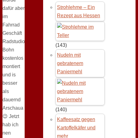
Strohlehme – Ein
dafür aber
Rezept aus Hessen
im
Fahrrad
Geschäft
Radstudio
(143)
Bohn
Nudeln mit
kostenlos
gebratenem
montiert
Paniermehl
und is
besser
als
dauernd
Arschaua
(140)
😉 Jetzt
Kaffeesatz gegen
hab ich
Kartoffelkäfer und
nen
mehr