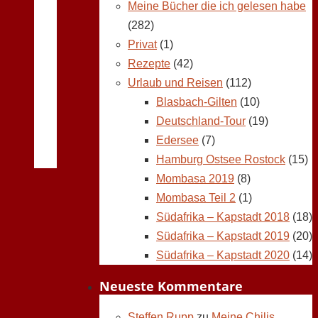
Meine Bücher die ich gelesen habe
(282)
Privat
(1)
Rezepte
(42)
Urlaub und Reisen
(112)
Blasbach-Gilten
(10)
Deutschland-Tour
(19)
Edersee
(7)
Hamburg Ostsee Rostock
(15)
Mombasa 2019
(8)
Mombasa Teil 2
(1)
Südafrika – Kapstadt 2018
(18)
Südafrika – Kapstadt 2019
(20)
Südafrika – Kapstadt 2020
(14)
Neueste Kommentare
Steffen Rupp
zu
Meine Chilis,