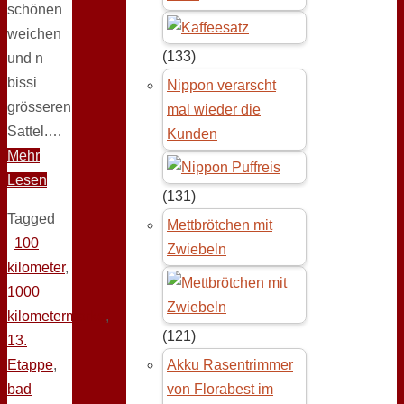
schönen
weichen
(133)
und n
bissi
Nippon verarscht
grösseren
mal wieder die
Sattel.…
Kunden
Mehr
Lesen
(131)
Tagged
Mettbrötchen mit
100
Zwiebeln
kilometer
,
1000
kilometermarke
,
(121)
13.
Etappe
,
Akku Rasentrimmer
bad
von Florabest im