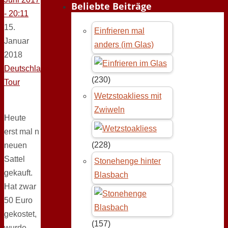
Beliebte Beiträge
- 20:11
15.
Einfrieren mal
Januar
anders (im Glas)
2018
Deutschland-
(230)
Tour
Wetzstoakliess mit
Zwiweln
Heute
erst mal n
(228)
neuen
Sattel
Stonehenge hinter
gekauft.
Blasbach
Hat zwar
50 Euro
gekostet,
(157)
wurde