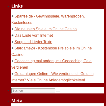
Links
+
Sparfee.de - Gewinnspiele, Warenproben,
Kostenloses
+
Die neusten Spiele im Online Casino
+
Das Ende vom Internet
+
Song und Lieder Texte
+
Stargame24 - Kostenlose Freispiele im Online
Casino
+
Geocaching mal anders, mit Geocaching Geld
verdienen
+
Geldanlagen Online - Wie verdiene ich Geld im
Internet? Viele Online Anlagemöglichkeiten!
Suchen
Suchen
nach:
Meta