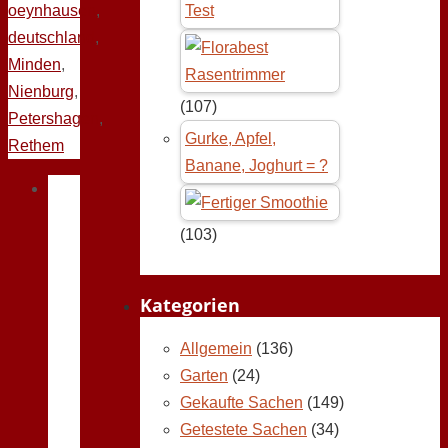
oeynhausen
,
Test
deutschland
,
Minden
,
Nienburg
,
(107)
Petershagen
,
Gurke, Apfel,
Rethem
Banane, Joghurt = ?
(103)
Kategorien
Allgemein
(136)
Garten
(24)
Gekaufte Sachen
(149)
Getestete Sachen
(34)