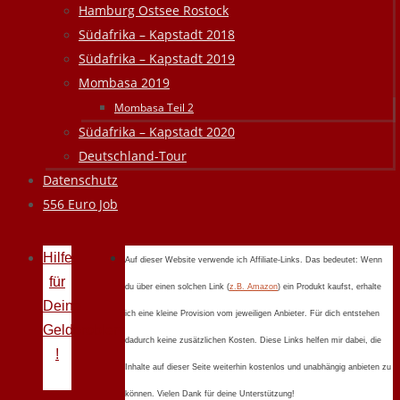
Hamburg Ostsee Rostock
Südafrika – Kapstadt 2018
Südafrika – Kapstadt 2019
Mombasa 2019
Mombasa Teil 2
Südafrika – Kapstadt 2020
Deutschland-Tour
Datenschutz
556 Euro Job
Hilfe
Auf dieser Website verwende ich Affiliate-Links. Das bedeutet: Wenn
für
du über einen solchen Link (
z.B. Amazon
) ein Produkt kaufst, erhalte
Deine
ich eine kleine Provision vom jeweiligen Anbieter. Für dich entstehen
Geldprobleme
dadurch keine zusätzlichen Kosten. Diese Links helfen mir dabei, die
!
Inhalte auf dieser Seite weiterhin kostenlos und unabhängig anbieten zu
können. Vielen Dank für deine Unterstützung!