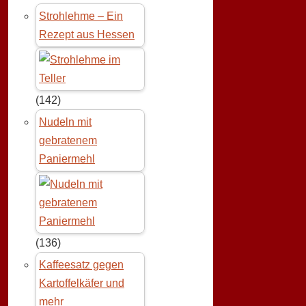
Strohlehme – Ein
Rezept aus Hessen
(142)
Nudeln mit
gebratenem
Paniermehl
(136)
Kaffeesatz gegen
Kartoffelkäfer und
mehr