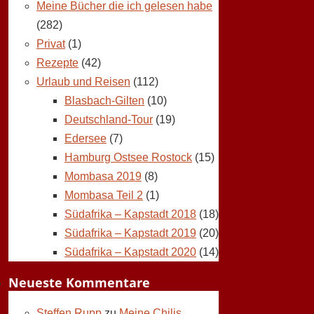
Meine Bücher die ich gelesen habe
(282)
Privat
(1)
Rezepte
(42)
Urlaub und Reisen
(112)
Blasbach-Gilten
(10)
Deutschland-Tour
(19)
Edersee
(7)
Hamburg Ostsee Rostock
(15)
Mombasa 2019
(8)
Mombasa Teil 2
(1)
Südafrika – Kapstadt 2018
(18)
Südafrika – Kapstadt 2019
(20)
Südafrika – Kapstadt 2020
(14)
Neueste Kommentare
Steffen Rupp
zu
Meine Chilis,