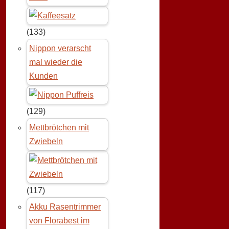
(133)
Nippon verarscht
mal wieder die
Kunden
(129)
Mettbrötchen mit
Zwiebeln
(117)
Akku Rasentrimmer
von Florabest im