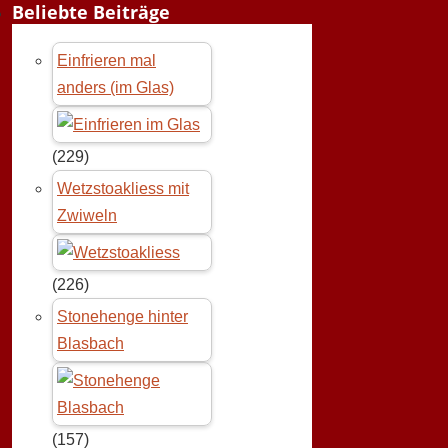
Beliebte Beiträge
Einfrieren mal
anders (im Glas)
(229)
Wetzstoakliess mit
Zwiweln
(226)
Stonehenge hinter
Blasbach
(157)