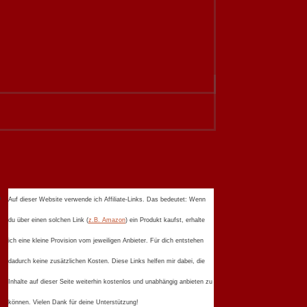
Auf dieser Website verwende ich Affiliate-Links. Das bedeutet: Wenn
du über einen solchen Link (
z.B. Amazon
) ein Produkt kaufst, erhalte
ich eine kleine Provision vom jeweiligen Anbieter. Für dich entstehen
dadurch keine zusätzlichen Kosten. Diese Links helfen mir dabei, die
Inhalte auf dieser Seite weiterhin kostenlos und unabhängig anbieten zu
können. Vielen Dank für deine Unterstützung!