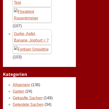
Test
(107)
Gurke, Apfel,
Banane, Joghurt = ?
(103)
Kategorien
Allgemein
(136)
Garten
(24)
Gekaufte Sachen
(149)
Getestete Sachen
(34)