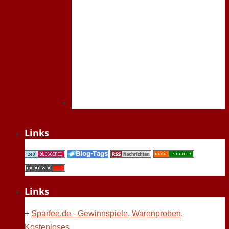
Links
Links
+
Sparfee.de - Gewinnspiele, Warenproben,
Kostenloses