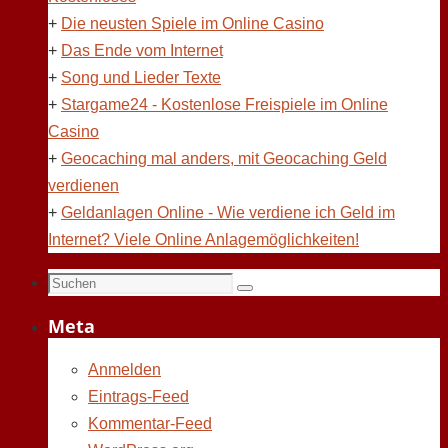
+
Die neusten Spiele im Online Casino
+
Das Ende vom Internet
+
Song und Lieder Texte
+
Stargame24 - Kostenlose Freispiele im Online
Casino
+
Geocaching mal anders, mit Geocaching Geld
verdienen
+
Geldanlagen Online - Wie verdiene ich Geld im
Internet? Viele Online Anlagemöglichkeiten!
Suchen
Suchen
nach:
Meta
Anmelden
Eintrags-Feed
Kommentar-Feed