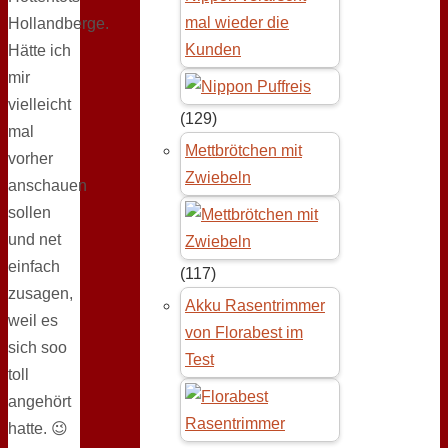
mal wieder die
Hollandberge.
Kunden
Hätte ich
mir
vielleicht
(129)
mal
Mettbrötchen mit
vorher
Zwiebeln
anschauen
sollen
und net
einfach
(117)
zusagen,
Akku Rasentrimmer
weil es
von Florabest im
sich soo
Test
toll
angehört
hatte. 😉