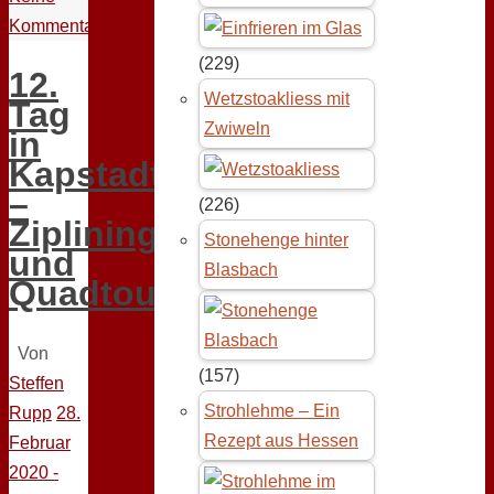
Kommentare
(229)
12.
Wetzstoakliess mit
Tag
Zwiweln
in
Kapstadt
–
(226)
Ziplining
Stonehenge hinter
und
Blasbach
Quadtour
Von
(157)
Steffen
Strohlehme – Ein
Rupp
28.
Rezept aus Hessen
Februar
2020 -