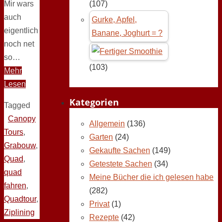
Mir wars
(107)
auch
Gurke, Apfel,
eigentlich
Banane, Joghurt = ?
noch net
so…
(103)
Mehr
Lesen
Kategorien
Tagged
Canopy
Allgemein
(136)
Tours
,
Garten
(24)
Grabouw
,
Gekaufte Sachen
(149)
Quad
,
Getestete Sachen
(34)
quad
Meine Bücher die ich gelesen habe
fahren
,
(282)
Quadtour
,
Privat
(1)
Ziplining
Rezepte
(42)