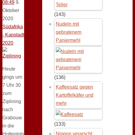
08:49
9.
Oktober
(143)
2020
Nudeln mit
Südafrika
gebratenem
- Kapstadt
Paniermehl
2020
Heute
gings um
(136)
7 Uhr 30
Kaffeesatz gegen
zum
Kartoffelkäfer und
Ziplining
mehr
nach
Grabouw
(133)
in die
Nippon verarscht
Hottentots-