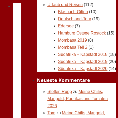
Urlaub und Reisen
(112)
Blasbach-Gilten
(10)
Deutschland-Tour
(19)
Edersee
(7)
Hamburg Ostsee Rostock
(15)
Mombasa 2019
(8)
Mombasa Teil 2
(1)
Südafrika – Kapstadt 2018
(18)
Südafrika – Kapstadt 2019
(20)
Südafrika – Kapstadt 2020
(14)
Neueste Kommentare
Steffen Rupp
zu
Meine Chilis,
Mangold, Paprikas und Tomaten
2026
Tom
zu
Meine Chilis, Mangold,