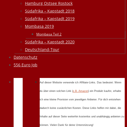
Hamburg Ostsee Rostock
Südafrika – Kapstadt 2018
Südafrika – Kapstadt 2019
Mombasa 2019
Mombasa Teil 2
Südafrika – Kapstadt 2020
Deutschland-Tour
Datenschutz
556 Euro Job
Auf dieser Website verwende ich Affiliate-Links. Das bedeutet: Wenn
du über einen solchen Link (
z.B. Amazon
) ein Produkt kaufst, erhalte
ich eine kleine Provision vom jeweiligen Anbieter. Für dich entstehen
dadurch keine zusätzlichen Kosten. Diese Links helfen mir dabei, die
Inhalte auf dieser Seite weiterhin kostenlos und unabhängig anbieten zu
können. Vielen Dank für deine Unterstützung!