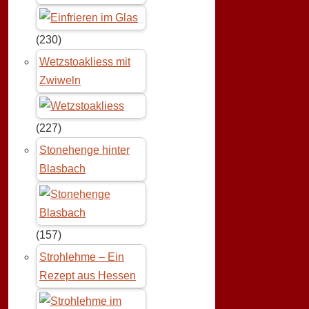
(230)
Wetzstoakliess mit
Zwiweln
(227)
Stonehenge hinter
Blasbach
(157)
Strohlehme – Ein
Rezept aus Hessen