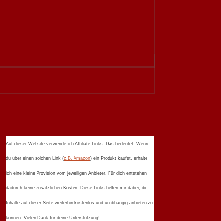
Auf dieser Website verwende ich Affiliate-Links. Das bedeutet: Wenn
du über einen solchen Link (
z.B. Amazon
) ein Produkt kaufst, erhalte
ich eine kleine Provision vom jeweiligen Anbieter. Für dich entstehen
dadurch keine zusätzlichen Kosten. Diese Links helfen mir dabei, die
Inhalte auf dieser Seite weiterhin kostenlos und unabhängig anbieten zu
können. Vielen Dank für deine Unterstützung!