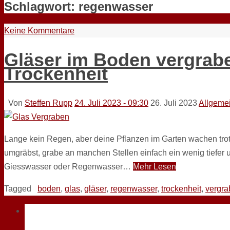
Schlagwort:
regenwasser
Keine Kommentare
Gläser im Boden vergrabe
Trockenheit
Von
Steffen Rupp
24. Juli 2023 - 09:30
26. Juli 2023
Allgeme
Lange kein Regen, aber deine Pflanzen im Garten wachen tro
umgräbst, grabe an manchen Stellen einfach ein wenig tiefer u
Giesswasser oder Regenwasser…
Mehr Lesen
Tagged
boden
,
glas
,
gläser
,
regenwasser
,
trockenheit
,
vergra