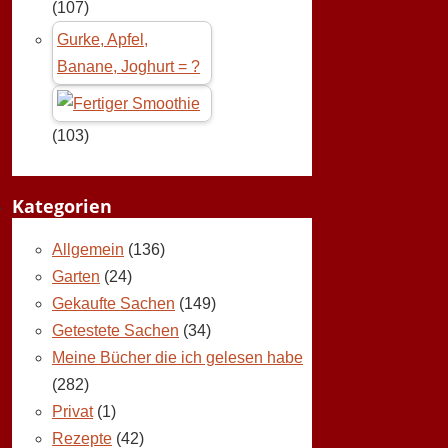
(107)
Gurke, Apfel,
Banane, Joghurt = ?
(103)
Kategorien
Allgemein
(136)
Garten
(24)
Gekaufte Sachen
(149)
Getestete Sachen
(34)
Meine Bücher die ich gelesen habe
(282)
Privat
(1)
Rezepte
(42)