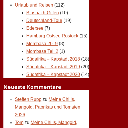
Urlaub und Reisen
(112)
Blasbach-Gilten
(10)
Deutschland-Tour
(19)
Edersee
(7)
Hamburg Ostsee Rostock
(15)
Mombasa 2019
(8)
Mombasa Teil 2
(1)
Südafrika – Kapstadt 2018
(18)
Südafrika – Kapstadt 2019
(20)
Südafrika – Kapstadt 2020
(14)
Neueste Kommentare
Steffen Rupp
zu
Meine Chilis,
Mangold, Paprikas und Tomaten
2026
Tom
zu
Meine Chilis, Mangold,