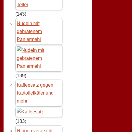
(143)
Nudeln mit
gebratenem
Paniermehl
(139)
Kaffeesatz gegen
Kartoffelkäfer und
mehr
(133)
Nippon verarscht