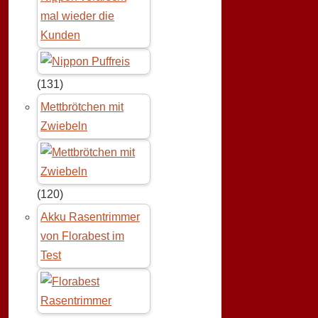
mal wieder die
Kunden
(131)
Mettbrötchen mit
Zwiebeln
(120)
Akku Rasentrimmer
von Florabest im
Test