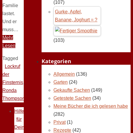
(107)
Familie
Gurke, Apfel,
lastet.
Banane, Joghurt = ?
Und er
muss…
Mehr
(103)
Lesen
Tagged
Kategorien
Lockruf
Allgemein
(136)
der
Garten
(24)
Finsternis
,
Gekaufte Sachen
(149)
Ronda
Getestete Sachen
(34)
Thompson
Meine Bücher die ich gelesen habe
Hilfe
(282)
für
Privat
(1)
Deine
Rezepte
(42)