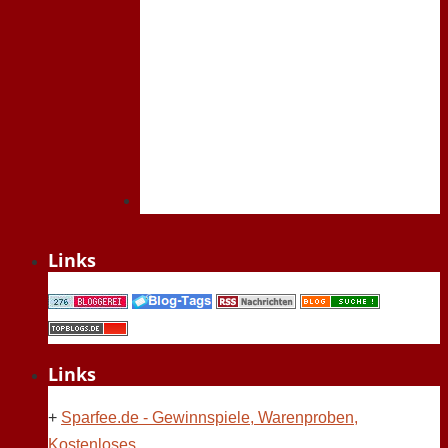
Links
Links
+
Sparfee.de - Gewinnspiele, Warenproben,
Kostenloses