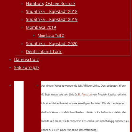
Hamburg Ostsee Rostock
Südafrika – Kapstadt 2018
Südafrika – Kapstadt 2019
Mombasa 2019
Mombasa Teil 2
Südafrika – Kapstadt 2020
Deutschland-Tour
Datenschutz
556 Euro Job
Auf dieser Website verwende ich Affiliate-Links. Das bedeutet: Wenn
du über einen solchen Link (
z.B. Amazon
) ein Produkt kaufst, erhalte
ich eine kleine Provision vom jeweiligen Anbieter. Für dich entstehen
dadurch keine zusätzlichen Kosten. Diese Links helfen mir dabei, die
Inhalte auf dieser Seite weiterhin kostenlos und unabhängig anbieten zu
können. Vielen Dank für deine Unterstützung!