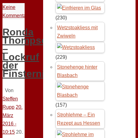
Keine
Kommentare
(230)
Wetzstoakliess mit
Ronda
Zwiweln
Thompson
–
Lockruf
(229)
der
Stonehenge hinter
Finsternis
Blasbach
Von
Steffen
(157)
Rupp
20.
Strohlehme – Ein
März
Rezept aus Hessen
2016 -
10:15
20.