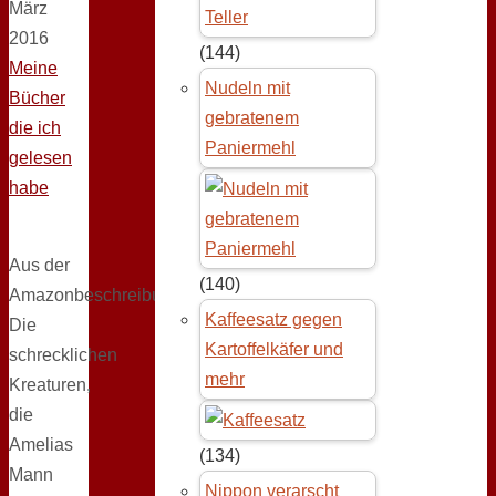
März
2016
(144)
Meine
Nudeln mit
Bücher
gebratenem
die ich
Paniermehl
gelesen
habe
Aus der
(140)
Amazonbeschreibung:
Kaffeesatz gegen
Die
Kartoffelkäfer und
schrecklichen
mehr
Kreaturen,
die
Amelias
(134)
Mann
Nippon verarscht