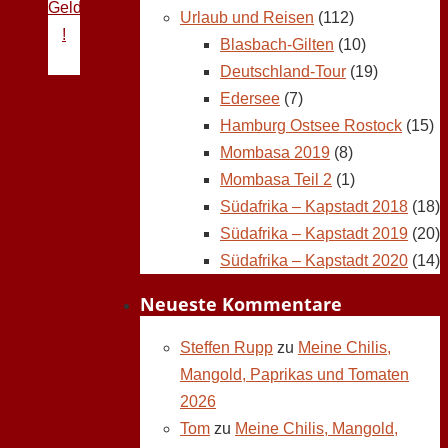
Geldprobleme
Urlaub und Reisen
(112)
!
Blasbach-Gilten
(10)
Deutschland-Tour
(19)
Edersee
(7)
Hamburg Ostsee Rostock
(15)
Mombasa 2019
(8)
Mombasa Teil 2
(1)
Südafrika – Kapstadt 2018
(18)
Südafrika – Kapstadt 2019
(20)
Südafrika – Kapstadt 2020
(14)
Neueste Kommentare
Steffen Rupp
zu
Meine Chilis,
Mangold, Paprikas und Tomaten
2026
Tom
zu
Meine Chilis, Mangold,