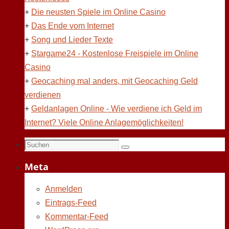
+
Die neusten Spiele im Online Casino
+
Das Ende vom Internet
+
Song und Lieder Texte
+
Stargame24 - Kostenlose Freispiele im Online
Casino
+
Geocaching mal anders, mit Geocaching Geld
verdienen
+
Geldanlagen Online - Wie verdiene ich Geld im
Internet? Viele Online Anlagemöglichkeiten!
Suchen
Suchen
nach:
Meta
Anmelden
Eintrags-Feed
Kommentar-Feed