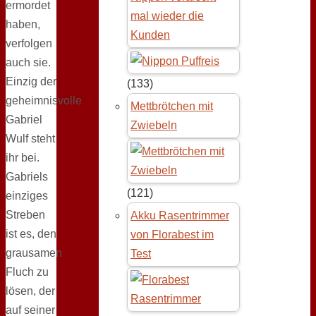
ermordet
mal wieder die
haben,
Kunden
verfolgen
auch sie.
Einzig der
(133)
geheimnisvolle
Mettbrötchen mit
Gabriel
Zwiebeln
Wulf steht
ihr bei.
Gabriels
(121)
einziges
Streben
Akku Rasentrimmer
ist es, den
von Florabest im
grausamen
Test
Fluch zu
lösen, der
auf seiner