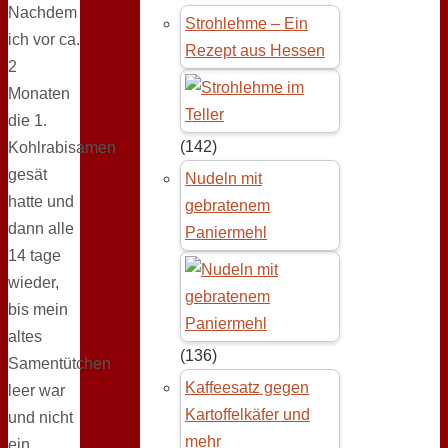
Nachdem
Strohlehme – Ein
ich vor ca.
Rezept aus Hessen
2
Monaten
die 1.
(142)
Kohlrabisamen
gesät
Nudeln mit
hatte und
gebratenem
dann alle
Paniermehl
14 tage
wieder,
bis mein
altes
(136)
Samentütchen
Kaffeesatz gegen
leer war
Kartoffelkäfer und
und nicht
mehr
ein