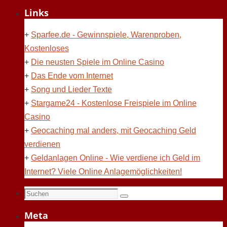
Links
+
Sparfee.de - Gewinnspiele, Warenproben,
Kostenloses
+
Die neusten Spiele im Online Casino
+
Das Ende vom Internet
+
Song und Lieder Texte
+
Stargame24 - Kostenlose Freispiele im Online
Casino
+
Geocaching mal anders, mit Geocaching Geld
verdienen
+
Geldanlagen Online - Wie verdiene ich Geld im
Internet? Viele Online Anlagemöglichkeiten!
Suchen
Suchen
nach:
Meta