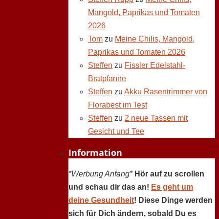
Mangold, Paprikas und Tomaten
2026
Tom
zu
Meine Chilis, Mangold,
Paprikas und Tomaten 2026
Steffen
zu
Fissler Edelstahl-
Bratpfanne
Steffen
zu
Akku Rasentrimmer von
Florabest im Test
Steffen
zu
2 neue Tassen mit
Gesicht und Tee
Information
*Werbung Anfang*
Hör auf zu scrollen
und schau dir das an!
Es geht um
deine Gesundheit
! Diese Dinge werden
sich für Dich ändern, sobald Du es