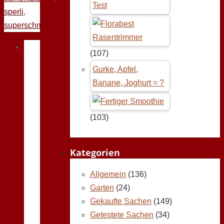
Test
sperli
,
superschmelz
(107)
Gurke, Apfel,
Banane, Joghurt = ?
(103)
Kategorien
Allgemein
(136)
Garten
(24)
Gekaufte Sachen
(149)
Getestete Sachen
(34)