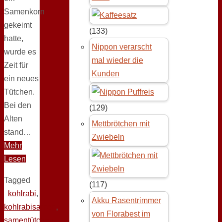
Samenkorn
gekeimt
(133)
hatte,
Nippon verarscht
wurde es
mal wieder die
Zeit für
Kunden
ein neues
Tütchen.
Bei den
(129)
Alten
Mettbrötchen mit
stand…
Zwiebeln
Mehr
Lesen
Tagged
(117)
kohlrabi
,
Akku Rasentrimmer
kohlrabisamen
,
von Florabest im
samentütchen
,