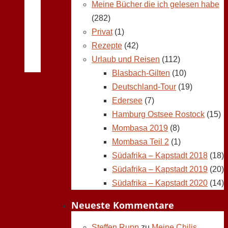
Meine Bücher die ich gelesen habe
(282)
Privat
(1)
Rezepte
(42)
Urlaub und Reisen
(112)
Blasbach-Gilten
(10)
Deutschland-Tour
(19)
Edersee
(7)
Hamburg Ostsee Rostock
(15)
Mombasa 2019
(8)
Mombasa Teil 2
(1)
Südafrika – Kapstadt 2018
(18)
Südafrika – Kapstadt 2019
(20)
Südafrika – Kapstadt 2020
(14)
Neueste Kommentare
Steffen Rupp
zu
Meine Chilis,