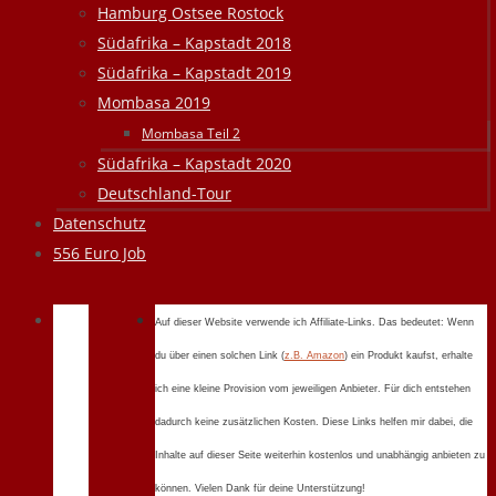
Hamburg Ostsee Rostock
Südafrika – Kapstadt 2018
Südafrika – Kapstadt 2019
Mombasa 2019
Mombasa Teil 2
Südafrika – Kapstadt 2020
Deutschland-Tour
Datenschutz
556 Euro Job
Auf dieser Website verwende ich Affiliate-Links. Das bedeutet: Wenn
du über einen solchen Link (
z.B. Amazon
) ein Produkt kaufst, erhalte
ich eine kleine Provision vom jeweiligen Anbieter. Für dich entstehen
dadurch keine zusätzlichen Kosten. Diese Links helfen mir dabei, die
Inhalte auf dieser Seite weiterhin kostenlos und unabhängig anbieten zu
können. Vielen Dank für deine Unterstützung!