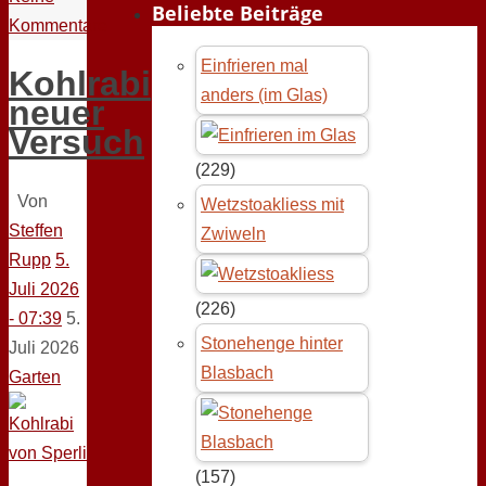
Beliebte Beiträge
Kommentare
Einfrieren mal
Kohlrabi
anders (im Glas)
neuer
Versuch
(229)
Von
Wetzstoakliess mit
Steffen
Zwiweln
Rupp
5.
Juli 2026
(226)
- 07:39
5.
Stonehenge hinter
Juli 2026
Blasbach
Garten
(157)