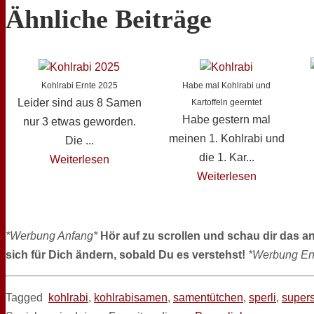
Ähnliche Beiträge
Kohlrabi Ernte 2025
Habe mal Kohlrabi und
Leider sind aus 8 Samen
Kartoffeln geerntet
Habe gestern mal
nur 3 etwas geworden.
meinen 1. Kohlrabi und
Die ...
die 1. Kar...
Weiterlesen
Weiterlesen
*Werbung Anfang*
Hör auf zu scrollen und schau dir das a
sich für Dich ändern, sobald Du es verstehst!
*Werbung En
Tagged
kohlrabi
,
kohlrabisamen
,
samentütchen
,
sperli
,
super