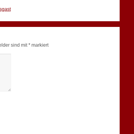
sgast
elder sind mit
*
markiert