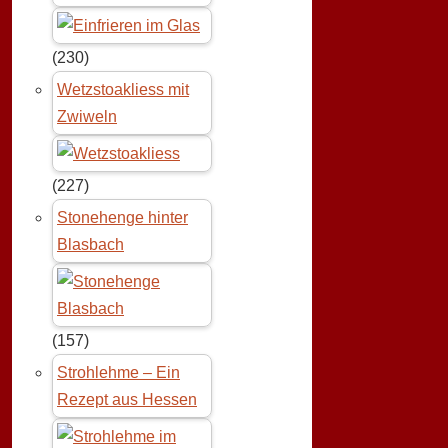
(230)
Wetzstoakliess mit
Zwiweln
(227)
Stonehenge hinter
Blasbach
(157)
Strohlehme – Ein
Rezept aus Hessen