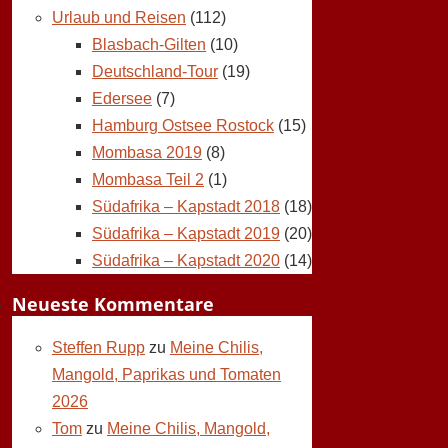
Urlaub und Reisen
(112)
Blasbach-Gilten
(10)
Deutschland-Tour
(19)
Edersee
(7)
Hamburg Ostsee Rostock
(15)
Mombasa 2019
(8)
Mombasa Teil 2
(1)
Südafrika – Kapstadt 2018
(18)
Südafrika – Kapstadt 2019
(20)
Südafrika – Kapstadt 2020
(14)
Neueste Kommentare
Steffen Rupp
zu
Meine Chilis,
Mangold, Paprikas und Tomaten
2026
Tom
zu
Meine Chilis, Mangold,