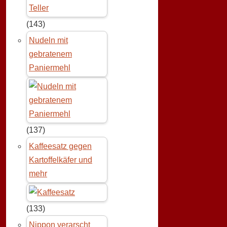
(143)
Nudeln mit
gebratenem
Paniermehl
(137)
Kaffeesatz gegen
Kartoffelkäfer und
mehr
(133)
Nippon verarscht