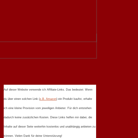
Auf dieser Website verwende ich Affiliate-Links. Das bedeutet: Wenn
du über einen solchen Link (
z.B. Amazon
) ein Produkt kaufst, erhalte
ich eine kleine Provision vom jeweiligen Anbieter. Für dich entstehen
dadurch keine zusätzlichen Kosten. Diese Links helfen mir dabei, die
Inhalte auf dieser Seite weiterhin kostenlos und unabhängig anbieten zu
können. Vielen Dank für deine Unterstützung!