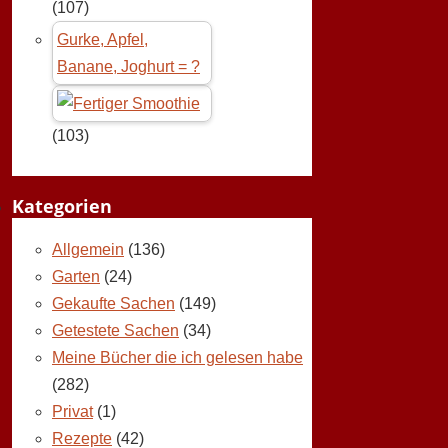
(107)
Gurke, Apfel,
Banane, Joghurt = ?
(103)
Kategorien
Allgemein
(136)
Garten
(24)
Gekaufte Sachen
(149)
Getestete Sachen
(34)
Meine Bücher die ich gelesen habe
(282)
Privat
(1)
Rezepte
(42)