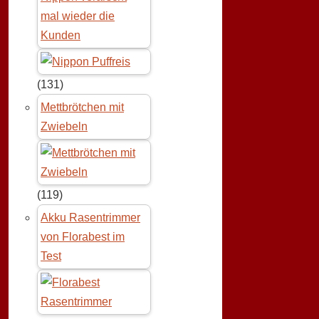
mal wieder die
Kunden
(131)
Mettbrötchen mit
Zwiebeln
(119)
Akku Rasentrimmer
von Florabest im
Test