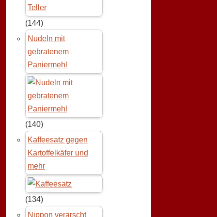
(144)
Nudeln mit
gebratenem
Paniermehl
(140)
Kaffeesatz gegen
Kartoffelkäfer und
mehr
(134)
Nippon verarscht