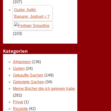
(107)
Gurke, Apfel,
Banane, Joghurt = ?
(103)
Kategorien
Allgemein
(136)
Garten
(24)
Gekaufte Sachen
(149)
Getestete Sachen
(34)
Meine Bücher die ich gelesen habe
(282)
Privat
(1)
Rezepte
(42)