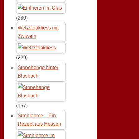
(230)
Wetzstoakliess mit
Zwiweln
(229)
Stonehenge hinter
Blasbach
(157)
Strohlehme – Ein
Rezept aus Hessen