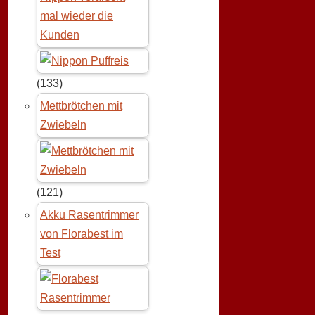
mal wieder die
Kunden
(133)
Mettbrötchen mit
Zwiebeln
(121)
Akku Rasentrimmer
von Florabest im
Test