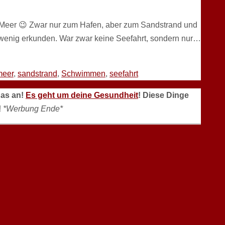
s Meer 😉 Zwar nur zum Hafen, aber zum Sandstrand und
enig erkunden. War zwar keine Seefahrt, sondern nur…
meer
,
sandstrand
,
Schwimmen
,
seefahrt
das an!
Es geht um deine Gesundheit
! Diese Dinge
!
*Werbung Ende*