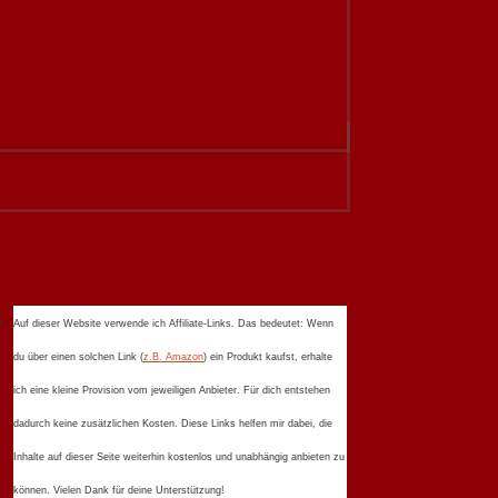
Auf dieser Website verwende ich Affiliate-Links. Das bedeutet: Wenn
du über einen solchen Link (
z.B. Amazon
) ein Produkt kaufst, erhalte
ich eine kleine Provision vom jeweiligen Anbieter. Für dich entstehen
dadurch keine zusätzlichen Kosten. Diese Links helfen mir dabei, die
Inhalte auf dieser Seite weiterhin kostenlos und unabhängig anbieten zu
können. Vielen Dank für deine Unterstützung!