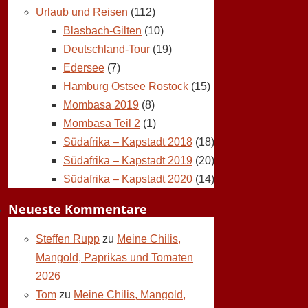
Urlaub und Reisen
(112)
Blasbach-Gilten
(10)
Deutschland-Tour
(19)
Edersee
(7)
Hamburg Ostsee Rostock
(15)
Mombasa 2019
(8)
Mombasa Teil 2
(1)
Südafrika – Kapstadt 2018
(18)
Südafrika – Kapstadt 2019
(20)
Südafrika – Kapstadt 2020
(14)
Neueste Kommentare
Steffen Rupp
zu
Meine Chilis,
Mangold, Paprikas und Tomaten
2026
Tom
zu
Meine Chilis, Mangold,