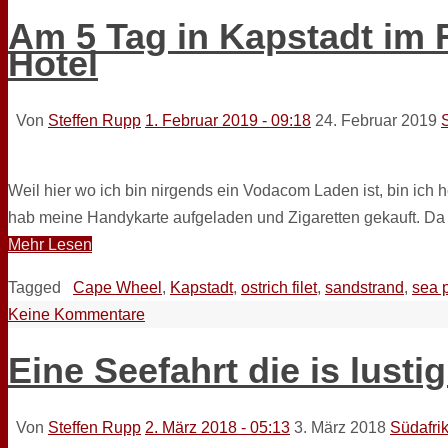
Am 5 Tag in Kapstadt im 
Hotel
Von
Steffen Rupp
1. Februar 2019 - 09:18
24. Februar 2019
Weil hier wo ich bin nirgends ein Vodacom Laden ist, bin ich 
hab meine Handykarte aufgeladen und Zigaretten gekauft. Da
Mehr Lesen
Tagged
Cape Wheel
,
Kapstadt
,
ostrich filet
,
sandstrand
,
sea 
Keine Kommentare
Eine Seefahrt die is lusti
Von
Steffen Rupp
2. März 2018 - 05:13
3. März 2018
Südafri