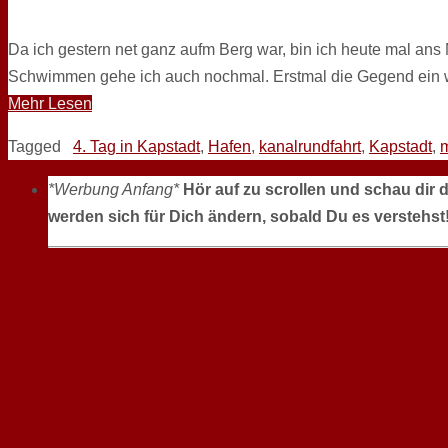
Da ich gestern net ganz aufm Berg war, bin ich heute mal an
Schwimmen gehe ich auch nochmal. Erstmal die Gegend ein w
Mehr Lesen
Tagged
4. Tag in Kapstadt
,
Hafen
,
kanalrundfahrt
,
Kapstadt
,
*Werbung Anfang*
Hör auf zu scrollen und schau dir 
werden sich für Dich ändern, sobald Du es verstehst