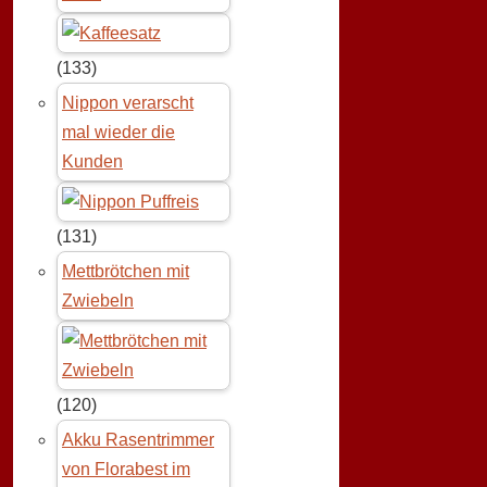
(133)
Nippon verarscht
mal wieder die
Kunden
(131)
Mettbrötchen mit
Zwiebeln
(120)
Akku Rasentrimmer
von Florabest im