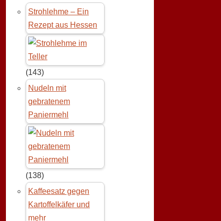
Strohlehme – Ein
Rezept aus Hessen
(143)
Nudeln mit
gebratenem
Paniermehl
(138)
Kaffeesatz gegen
Kartoffelkäfer und
mehr