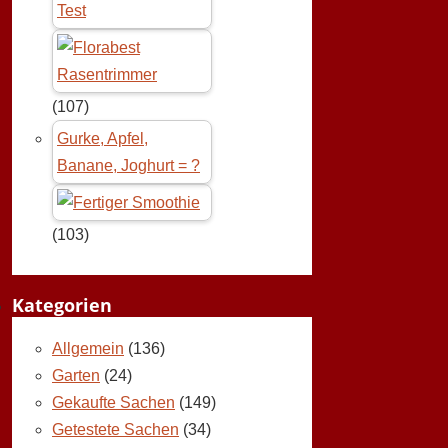
Test
(107)
Gurke, Apfel,
Banane, Joghurt = ?
(103)
Kategorien
Allgemein
(136)
Garten
(24)
Gekaufte Sachen
(149)
Getestete Sachen
(34)