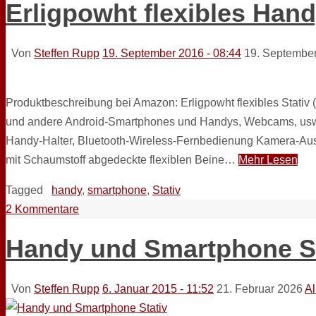
Erligpowht flexibles Hand
Von
Steffen Rupp
19. September 2016 - 08:44
19. Septembe
Produktbeschreibung bei Amazon: Erligpowht flexibles Stati
und andere Android-Smartphones und Handys, Webcams, usw.
Handy-Halter, Bluetooth-Wireless-Fernbedienung Kamera-Auslös
mit Schaumstoff abgedeckte flexiblen Beine…
Mehr Lesen
Tagged
handy
,
smartphone
,
Stativ
2 Kommentare
Handy und Smartphone St
Von
Steffen Rupp
6. Januar 2015 - 11:52
21. Februar 2026
Al