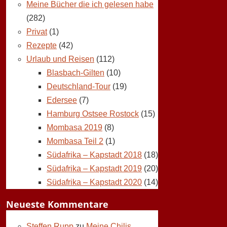
Meine Bücher die ich gelesen habe
(282)
Privat
(1)
Rezepte
(42)
Urlaub und Reisen
(112)
Blasbach-Gilten
(10)
Deutschland-Tour
(19)
Edersee
(7)
Hamburg Ostsee Rostock
(15)
Mombasa 2019
(8)
Mombasa Teil 2
(1)
Südafrika – Kapstadt 2018
(18)
Südafrika – Kapstadt 2019
(20)
Südafrika – Kapstadt 2020
(14)
Neueste Kommentare
Steffen Rupp
zu
Meine Chilis,