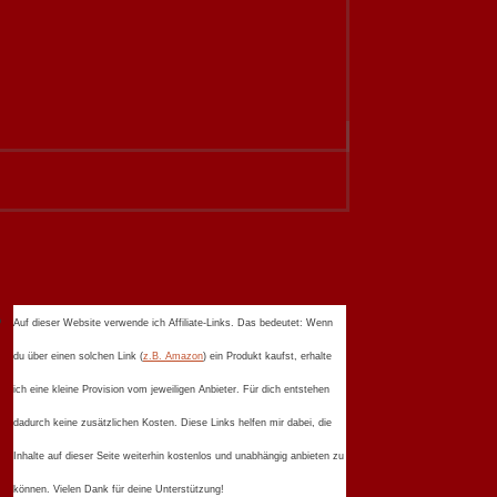
Auf dieser Website verwende ich Affiliate-Links. Das bedeutet: Wenn
du über einen solchen Link (
z.B. Amazon
) ein Produkt kaufst, erhalte
ich eine kleine Provision vom jeweiligen Anbieter. Für dich entstehen
dadurch keine zusätzlichen Kosten. Diese Links helfen mir dabei, die
Inhalte auf dieser Seite weiterhin kostenlos und unabhängig anbieten zu
können. Vielen Dank für deine Unterstützung!