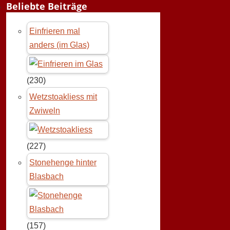
Beliebte Beiträge
Einfrieren mal
anders (im Glas)
(230)
Wetzstoakliess mit
Zwiweln
(227)
Stonehenge hinter
Blasbach
(157)