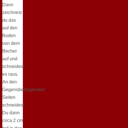
Dann
zeichnest
du das
auf den
Boden
von dem
Becher
auf und
schneidest
es raus.
An den
Gegenüberliegenden
Seiten
schneidest
Du dann
circa 2 cm