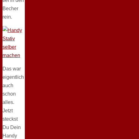
tief in den
Becher
rein.
Das war
eigentlich
auch
schon
alles.
Jetzt
steckst
Du Dein
Handy