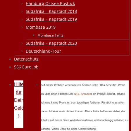
Hamburg Ostsee Rostock
Südafrika – Kapstadt 2018
Südafrika – Kapstadt 2019
Mombasa 2019
Mombasa Teil 2
Südafrika – Kapstadt 2020
Deutschland-Tour
Datenschutz
556 Euro Job
Hilfe
Auf dieser Website verwende ich Affiliate-Links. Das bedeutet: Wenn
für
du über einen solchen Link (
z.B. Amazon
) ein Produkt kaufst, erhalte
Deine
ich eine kleine Provision vom jeweiligen Anbieter. Für dich entstehen
Geldprobleme
dadurch keine zusätzlichen Kosten. Diese Links helfen mir dabei, die
!
Inhalte auf dieser Seite weiterhin kostenlos und unabhängig anbieten zu
können. Vielen Dank für deine Unterstützung!