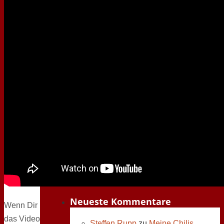
Meine Bücher die ich gelesen habe
(282)
Privat
(1)
Rezepte
(42)
Urlaub und Reisen
(112)
Blasbach-Gilten
(10)
Deutschland-Tour
(19)
Edersee
(7)
Hamburg Ostsee Rostock
(15)
Mombasa 2019
(8)
Mombasa Teil 2
(1)
Südafrika – Kapstadt 2018
(18)
Südafrika – Kapstadt 2019
(20)
Südafrika – Kapstadt 2020
(14)
Neueste Kommentare
Wenn Dir
das Video
Steffen Rupp
zu
Meine Chilis,