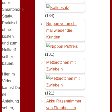
oder
Smartphone
(134)
Stativ.
Praktisch
Nippon verarscht
ohne
mal wieder die
kosten
Kunden
und zum
Nulltarif
(131)
selber
Mettbrötchen mit
bauen.
Zwiebeln
Hier im
Video
kannst Du
(121)
ne
Anleitung
Akku Rasentrimmer
sehen,
von Florabest im