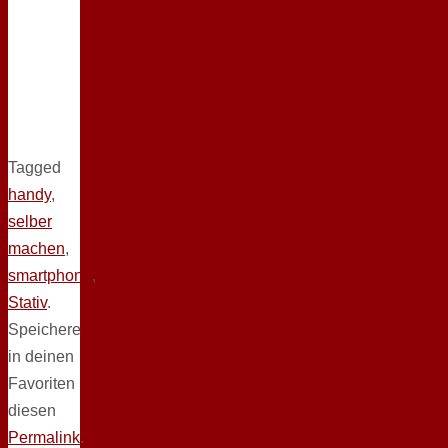
Tagged
handy
,
selber
machen
,
smartphone
,
Stativ
.
Speichere
in deinen
Favoriten
diesen
Permalink
.