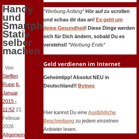
Handy
*Werbung Anfang*
Hör auf zu scrollen
und
und schau dir das an!
Es geht um
Smartphone
deine Gesundheit
! Diese Dinge werden
Stativ
sich für Dich ändern, sobald Du es
selber
verstehst!
*Werbung Ende*
machen
Geld verdienen im Internet
Von
Steffen
Geheimtipp! Absolut NEU in
Rupp
6.
Deutschland!!
Bytnex
Januar
2015 -
11:52
21.
Hier kannst Du eine
Ausführliche
Februar
Beschreibung
zu jedem einzelnen
2026
Anbieter lesen.
Allgemein