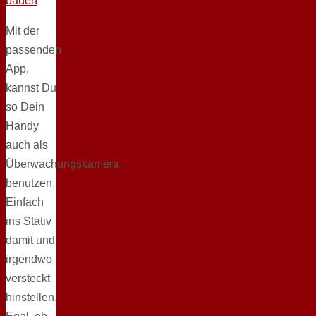
Mit der
passenden
App,
kannst Du
so Dein
Handy
auch als
Überwachungskamera
benutzen.
Einfach
ins Stativ
damit und
irgendwo
versteckt
hinstellen.