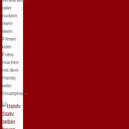
verwackeln
oder
ruckeln
mehr
beim
Filmen
oder
Fotos
machen
mit dem
Handy
oder
Smartphone.