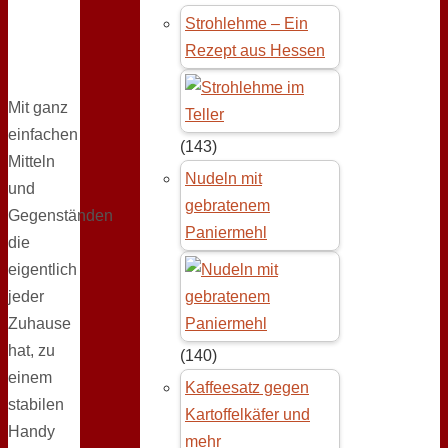
Strohlehme – Ein
Rezept aus Hessen
Mit ganz
einfachen
(143)
Mitteln
Nudeln mit
und
gebratenem
Gegenständen
Paniermehl
die
eigentlich
jeder
Zuhause
hat, zu
(140)
einem
Kaffeesatz gegen
stabilen
Kartoffelkäfer und
Handy
mehr