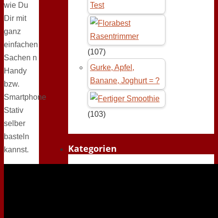
wie Du
Test
Dir mit
ganz
einfachen
(107)
Sachen n
Gurke, Apfel,
Handy
Banane, Joghurt = ?
bzw.
Smartphone
Stativ
(103)
selber
basteln
Kategorien
kannst.
Allgemein
(136)
Garten
(24)
Gekaufte Sachen
(149)
Getestete Sachen
(34)