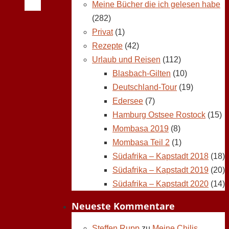
Meine Bücher die ich gelesen habe
(282)
Privat
(1)
Rezepte
(42)
Urlaub und Reisen
(112)
Blasbach-Gilten
(10)
Deutschland-Tour
(19)
Edersee
(7)
Hamburg Ostsee Rostock
(15)
Mombasa 2019
(8)
Mombasa Teil 2
(1)
Südafrika – Kapstadt 2018
(18)
Südafrika – Kapstadt 2019
(20)
Südafrika – Kapstadt 2020
(14)
Neueste Kommentare
Steffen Rupp
zu
Meine Chilis,