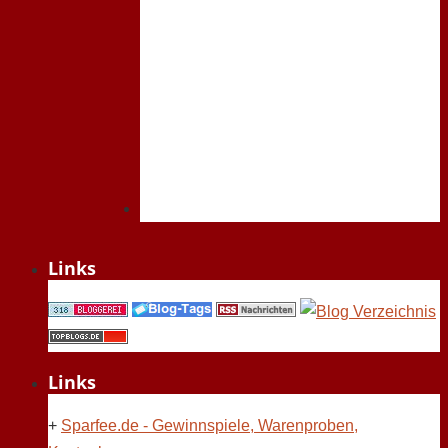
Links
Links
+
Sparfee.de - Gewinnspiele, Warenproben,