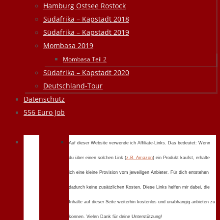
Hamburg Ostsee Rostock
Südafrika – Kapstadt 2018
Südafrika – Kapstadt 2019
Mombasa 2019
Mombasa Teil 2
Südafrika – Kapstadt 2020
Deutschland-Tour
Datenschutz
556 Euro Job
Auf dieser Website verwende ich Affiliate-Links. Das bedeutet: Wenn
du über einen solchen Link (
z.B. Amazon
) ein Produkt kaufst, erhalte
ich eine kleine Provision vom jeweiligen Anbieter. Für dich entstehen
dadurch keine zusätzlichen Kosten. Diese Links helfen mir dabei, die
Inhalte auf dieser Seite weiterhin kostenlos und unabhängig anbieten zu
können. Vielen Dank für deine Unterstützung!