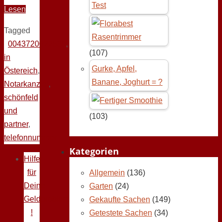
Test
Lesen
Tagged
0043720022530
,
(107)
in
Gurke, Apfel,
Östereich
,
Banane, Joghurt = ?
Notarkanzlei
,
schönfeld
und
(103)
partner
,
telefonnummer
Kategorien
Hilfe
für
Allgemein
(136)
Deine
Garten
(24)
Geldprobleme
Gekaufte Sachen
(149)
!
Getestete Sachen
(34)