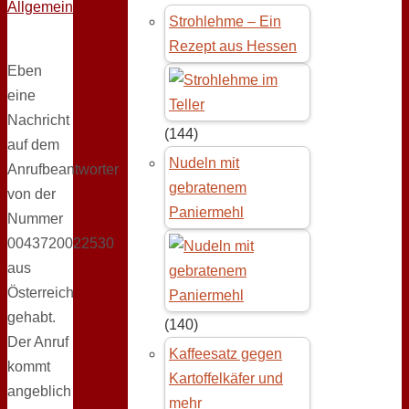
Allgemein
Strohlehme – Ein
Rezept aus Hessen
Eben
eine
Nachricht
(144)
auf dem
Nudeln mit
Anrufbeantworter
gebratenem
von der
Paniermehl
Nummer
0043720022530
aus
Österreich
gehabt.
(140)
Der Anruf
Kaffeesatz gegen
kommt
Kartoffelkäfer und
angeblich
mehr