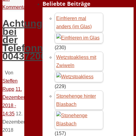
Beliebte Beiträge
Kommentar
Einfrieren mal
Achtung
anders (im Glas)
bei
der
Telefonnummer
(230)
0043720022530
Wetzstoakliess mit
Zwiweln
Von
Steffen
(229)
Rupp
11.
Stonehenge hinter
Dezember
Blasbach
2018 -
14:35
12.
Dezember
2018
(157)