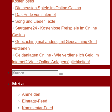
Kostenloses
+
Die neusten Spiele im Online Casino
+
Das Ende vom Internet
+
Song und Lieder Texte
+
Stargame24 - Kostenlose Freispiele im Online
Casino
+
Geocaching mal anders, mit Geocaching Geld
verdienen
+
Geldanlagen Online - Wie verdiene ich Geld im
Internet? Viele Online Anlagemöglichkeiten!
Suchen
Suchen
nach:
Meta
Anmelden
Eintrags-Feed
Kommentar-Feed