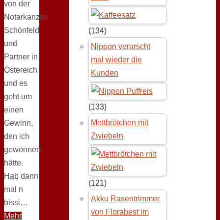
von der
Notarkanzlei
Schönfeld
(134)
und
Nippon verarscht
Partner in
mal wieder die
Östereich
Kunden
und es
geht um
(133)
einen
Mettbrötchen mit
Gewinn,
Zwiebeln
den ich
gewonnen
hätte.
Hab dann
(121)
mal n
Akku Rasentrimmer
bissi…
von Florabest im
Mehr