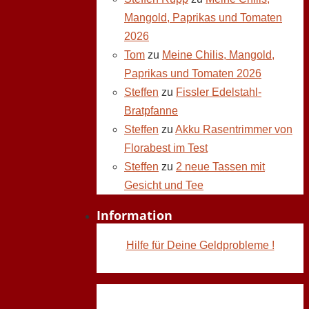
Mangold, Paprikas und Tomaten
2026
Tom
zu
Meine Chilis, Mangold,
Paprikas und Tomaten 2026
Steffen
zu
Fissler Edelstahl-
Bratpfanne
Steffen
zu
Akku Rasentrimmer von
Florabest im Test
Steffen
zu
2 neue Tassen mit
Gesicht und Tee
Information
Hilfe für Deine Geldprobleme !