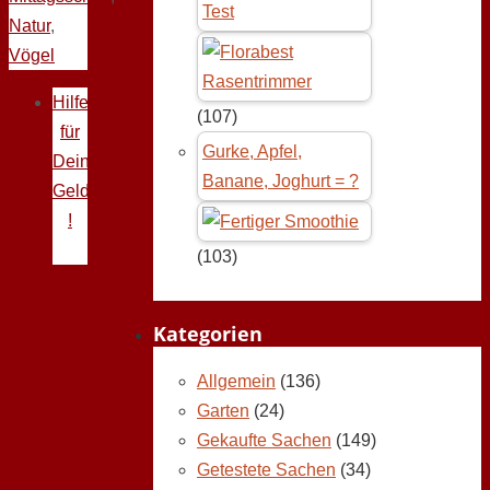
Test
Natur
,
Vögel
Hilfe
(107)
für
Gurke, Apfel,
Deine
Banane, Joghurt = ?
Geldprobleme
!
(103)
Kategorien
Allgemein
(136)
Garten
(24)
Gekaufte Sachen
(149)
Getestete Sachen
(34)