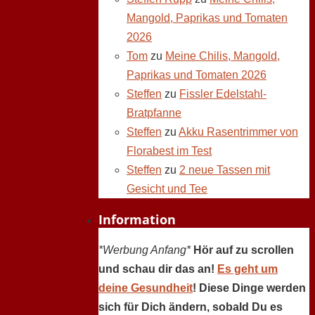
Mangold, Paprikas und Tomaten
2026
Tom
zu
Meine Chilis, Mangold,
Paprikas und Tomaten 2026
Steffen
zu
Fissler Edelstahl-
Bratpfanne
Steffen
zu
Akku Rasentrimmer von
Florabest im Test
Steffen
zu
2 neue Tassen mit
Gesicht und Tee
Information
*Werbung Anfang*
Hör auf zu scrollen
und schau dir das an!
Es geht um
deine Gesundheit
! Diese Dinge werden
sich für Dich ändern, sobald Du es