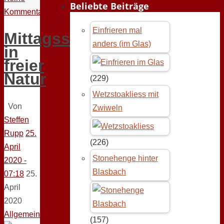
Beliebte Beiträge
Kommentare
Einfrieren mal
Mittagsschlaf
anders (im Glas)
in
freier
Natur
(229)
Wetzstoakliess mit
Von
Zwiweln
Steffen
Rupp
25.
(226)
April
Stonehenge hinter
2020 -
Blasbach
07:18
25.
April
2020
Allgemein
(157)