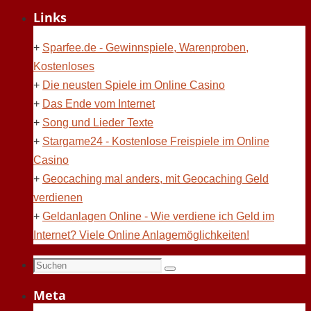
Links
+
Sparfee.de - Gewinnspiele, Warenproben,
Kostenloses
+
Die neusten Spiele im Online Casino
+
Das Ende vom Internet
+
Song und Lieder Texte
+
Stargame24 - Kostenlose Freispiele im Online
Casino
+
Geocaching mal anders, mit Geocaching Geld
verdienen
+
Geldanlagen Online - Wie verdiene ich Geld im
Internet? Viele Online Anlagemöglichkeiten!
Suchen
Suchen
nach:
Meta