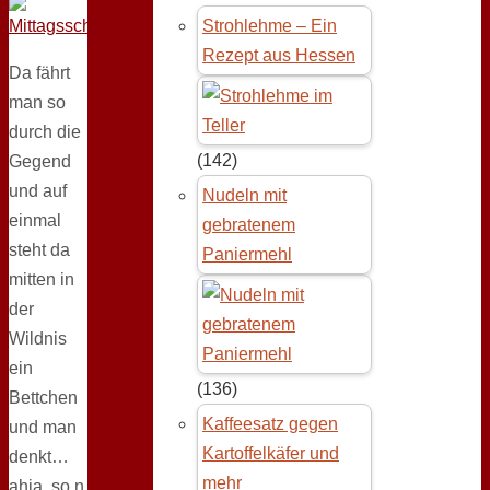
Strohlehme – Ein
Rezept aus Hessen
Da fährt
man so
durch die
(142)
Gegend
und auf
Nudeln mit
einmal
gebratenem
steht da
Paniermehl
mitten in
der
Wildnis
ein
(136)
Bettchen
Kaffeesatz gegen
und man
Kartoffelkäfer und
denkt…
mehr
ahja, so n