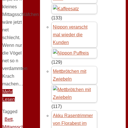
kleines
Mittagsschläfchen
(133)
wäre jetzt
Nippon verarscht
net
mal wieder die
schlecht.
Kunden
Wenn nur
die Vögel
net so n
(129)
verdammten
Mettbrötchen mit
Krach
Zwiebeln
machen…
Mehr
Lesen
(117)
Tagged
Akku Rasentrimmer
Bett
,
von Florabest im
Mittagsschlaf
,