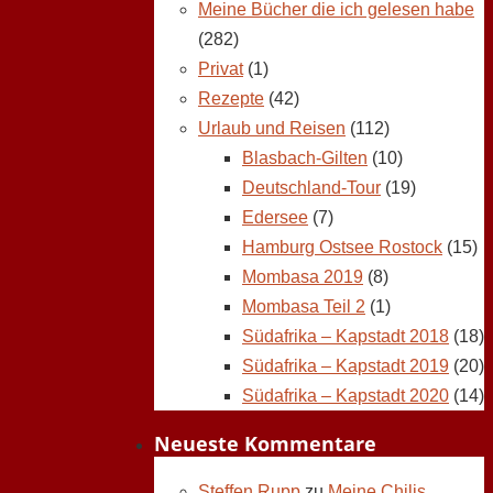
Meine Bücher die ich gelesen habe
(282)
Privat
(1)
Rezepte
(42)
Urlaub und Reisen
(112)
Blasbach-Gilten
(10)
Deutschland-Tour
(19)
Edersee
(7)
Hamburg Ostsee Rostock
(15)
Mombasa 2019
(8)
Mombasa Teil 2
(1)
Südafrika – Kapstadt 2018
(18)
Südafrika – Kapstadt 2019
(20)
Südafrika – Kapstadt 2020
(14)
Neueste Kommentare
Steffen Rupp
zu
Meine Chilis,