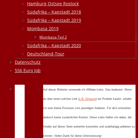
Hamburg Ostsee Rostock
Südafrika – Kapstadt 2018
Südafrika – Kapstadt 2019
Mombasa 2019
Mombasa Teil 2
Südafrika – Kapstadt 2020
Deutschland-Tour
Datenschutz
556 Euro Job
Auf dieser Website verwende ich Affiliate-Links. Das bedeutet: Wenn
du über einen solchen Link (
z.B. Amazon
) ein Produkt kaufst, erhalte
ich eine kleine Provision vom jeweiligen Anbieter. Für dich entstehen
dadurch keine zusätzlichen Kosten. Diese Links helfen mir dabei, die
Inhalte auf dieser Seite weiterhin kostenlos und unabhängig anbieten zu
können. Vielen Dank für deine Unterstützung!