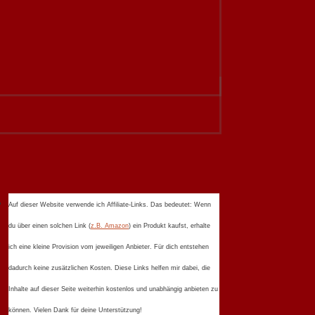
Auf dieser Website verwende ich Affiliate-Links. Das bedeutet: Wenn
du über einen solchen Link (
z.B. Amazon
) ein Produkt kaufst, erhalte
ich eine kleine Provision vom jeweiligen Anbieter. Für dich entstehen
dadurch keine zusätzlichen Kosten. Diese Links helfen mir dabei, die
Inhalte auf dieser Seite weiterhin kostenlos und unabhängig anbieten zu
können. Vielen Dank für deine Unterstützung!