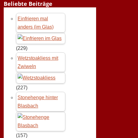
Beliebte Beiträge
Einfrieren mal
anders (im Glas)
(229)
Wetzstoakliess mit
Zwiweln
(227)
Stonehenge hinter
Blasbach
(157)