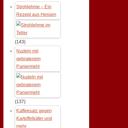
Strohlehme – Ein
Rezept aus Hessen
(143)
Nudeln mit
gebratenem
Paniermehl
(137)
Kaffeesatz gegen
Kartoffelkäfer und
mehr