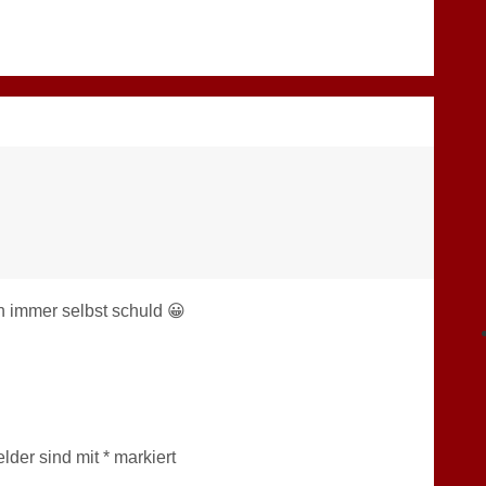
n immer selbst schuld 😀
elder sind mit
*
markiert