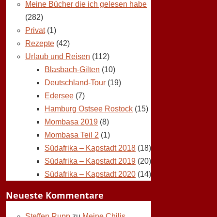
Meine Bücher die ich gelesen habe
(282)
Privat
(1)
Rezepte
(42)
Urlaub und Reisen
(112)
Blasbach-Gilten
(10)
Deutschland-Tour
(19)
Edersee
(7)
Hamburg Ostsee Rostock
(15)
Mombasa 2019
(8)
Mombasa Teil 2
(1)
Südafrika – Kapstadt 2018
(18)
Südafrika – Kapstadt 2019
(20)
Südafrika – Kapstadt 2020
(14)
Neueste Kommentare
Steffen Rupp
zu
Meine Chilis,