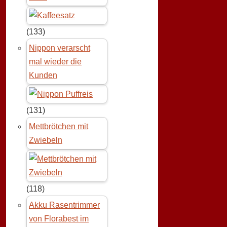
(133)
Nippon verarscht
mal wieder die
Kunden
(131)
Mettbrötchen mit
Zwiebeln
(118)
Akku Rasentrimmer
von Florabest im