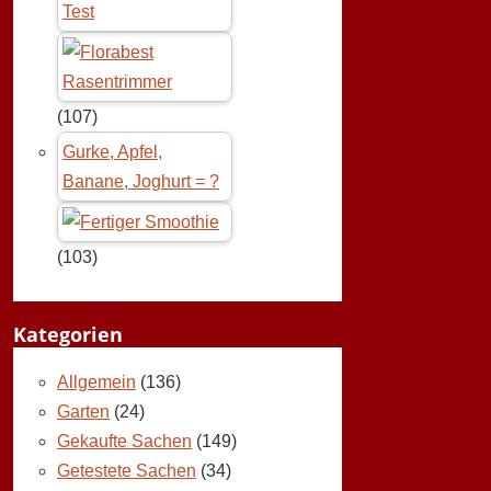
Test
(107)
Gurke, Apfel,
Banane, Joghurt = ?
(103)
Kategorien
Allgemein
(136)
Garten
(24)
Gekaufte Sachen
(149)
Getestete Sachen
(34)