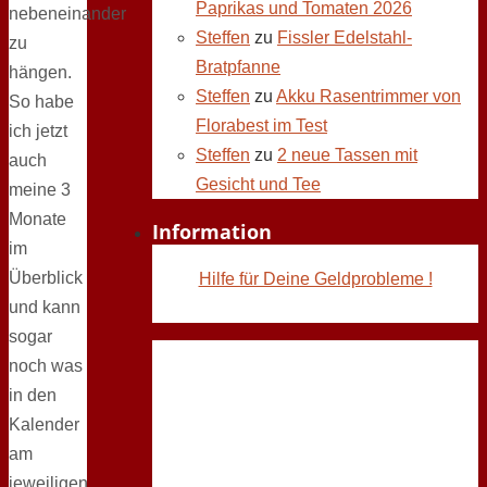
Paprikas und Tomaten 2026
nebeneinander
Steffen
zu
Fissler Edelstahl-
zu
Bratpfanne
hängen.
Steffen
zu
Akku Rasentrimmer von
So habe
Florabest im Test
ich jetzt
Steffen
zu
2 neue Tassen mit
auch
Gesicht und Tee
meine 3
Monate
Information
im
Überblick
Hilfe für Deine Geldprobleme !
und kann
sogar
noch was
in den
Kalender
am
jeweiligen