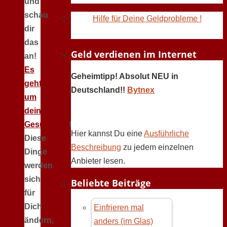
und
schau
Hilfe für Deine Geldprobleme !
dir
das
Geld verdienen im Internet
an!
Es
Geheimtipp! Absolut NEU in
geht
Deutschland!!
Bytnex
um
deine
Gesundheit
!
Hier kannst Du eine
Ausführliche
Diese
Beschreibung
zu jedem einzelnen
Dinge
Anbieter lesen.
werden
sich
Beliebte Beiträge
für
Dich
Einfrieren mal
ändern,
anders (im Glas)