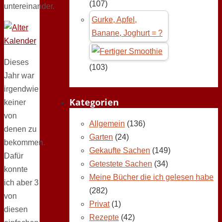
(107)
untereinander.
Gurke, Apfel,
Banane, Joghurt = ?
Dieses
(103)
Jahr war
irgendwie
Kategorien
keiner
von
Allgemein
(136)
denen zu
Garten
(24)
bekommen.
Gekaufte Sachen
(149)
Dafür
Getestete Sachen
(34)
konnte
Meine Bücher die ich gelesen habe
ich aber 3
(282)
von
Privat
(1)
diesen
Rezepte
(42)