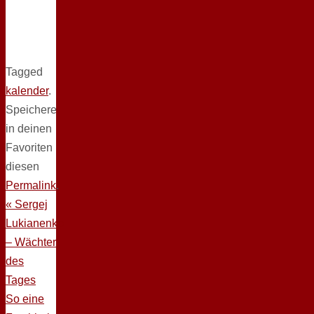
Tagged
kalender
.
Speichere
in deinen
Favoriten
diesen
Permalink
.
«
Sergej
Lukianenko
– Wächter
des
Tages
So eine