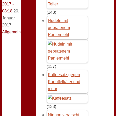
2017 -
08:18
20.
(143)
Januar
Nudeln mit
2017
gebratenem
Allgemein
Paniermehl
(137)
Kaffeesatz gegen
Kartoffelkäfer und
mehr
(133)
Nippon verarscht