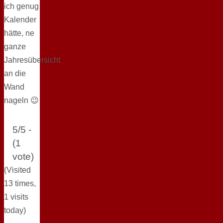
ich genug
Kalender
hätte, ne
ganze
Jahresübersicht
an die
Wand
nageln 😉
5/5 -
(1
vote)
(Visited
13 times,
1 visits
today)