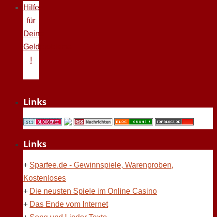
Hilfe
für
Deine
Geldprobleme
!
Links
Links
+
Sparfee.de - Gewinnspiele, Warenproben,
Kostenloses
+
Die neusten Spiele im Online Casino
+
Das Ende vom Internet