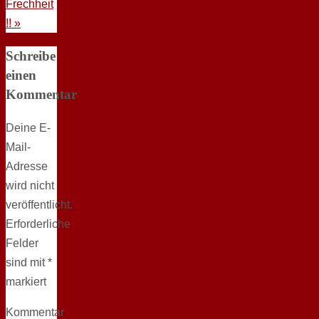
Frechheit
!!
»
Schreibe
einen
Kommentar
Deine E-
Mail-
Adresse
wird nicht
veröffentlicht.
Erforderliche
Felder
sind mit
*
markiert
Kommentar