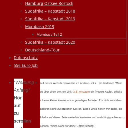
Hamburg Ostsee Rostock
Südafrika – Kapstadt 2018
Südafrika – Kapstadt 2019
Mombasa 2019
Mombasa Teil 2
Südafrika – Kapstadt 2020
Deutschland-Tour
Datenschutz
556 Euro Job
*Werbung
Auf dieser Website verwende ich Affiliate-Links. Das bedeutet: Wenn
Anfang*
du über einen solchen Link (
z.B. Amazon
) ein Produkt kaufst, erhalte
Hör
ich eine kleine Provision vom jeweiligen Anbieter. Für dich entstehen
auf
dadurch keine zusätzlichen Kosten. Diese Links helfen mir dabei, die
zu
Inhalte auf dieser Seite weiterhin kostenlos und unabhängig anbieten zu
scrollen
können. Vielen Dank für deine Unterstützung!