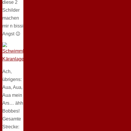
diese 2
Schilder
machen
mir n bissi
Angst 😉
Ach,
übrigens:
Aua, Aua,
Aua mein
Ars… ähh
Bobbes!
Gesamte
Strecke: