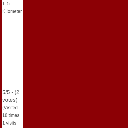
115
Kilometer
5/5 - (2
votes)
(Visited
18 times,
1 visits