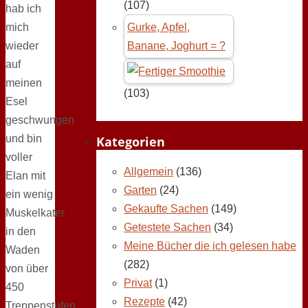
(107)
hab ich
mich
Gurke, Apfel,
wieder
Banane, Joghurt = ?
auf
meinen
(103)
Esel
geschwungen
und bin
Kategorien
voller
Allgemein
(136)
Elan mit
Garten
(24)
ein wenig
Gekaufte Sachen
(149)
Muskelkater
Getestete Sachen
(34)
in den
Meine Bücher die ich gelesen habe
Waden
(282)
von über
Privat
(1)
450
Rezepte
(42)
Treppenstufen