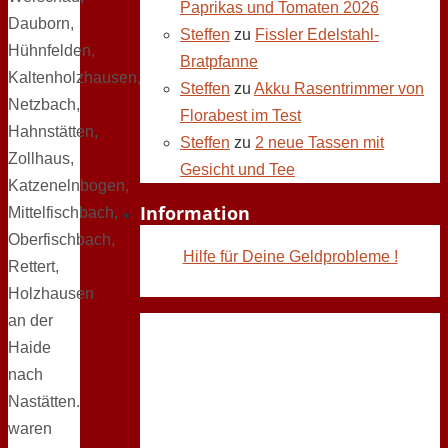
Paprikas und Tomaten 2026
Dauborn,
Steffen
zu
Fissler Edelstahl-
Hühnfelden,
Bratpfanne
Kaltenholzhausen,
Steffen
zu
Akku Rasentrimmer von
Netzbach,
Florabest im Test
Hahnstätten,
Steffen
zu
2 neue Tassen mit
Zollhaus,
Gesicht und Tee
Katzenelnbogen,
Information
Mittelfischbach,
Oberfischbach,
Hilfe für Deine Geldprobleme !
Rettert,
Holzhausen
an der
Haide
nach
Nastätten.
waren