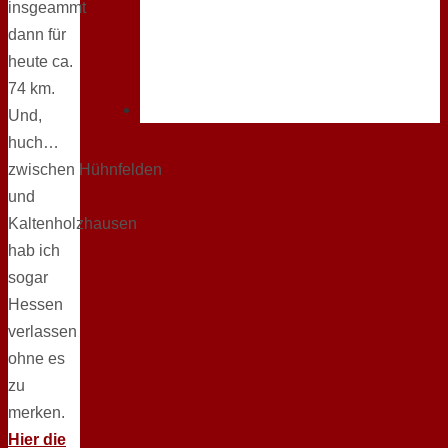
insgeammt
dann für
heute ca.
74 km.
Und,
huch…
zwischen Hühnfelden
und
Kaltenholzhausen
hab ich
sogar
Hessen
verlassen
ohne es
zu
merken.
Hier die