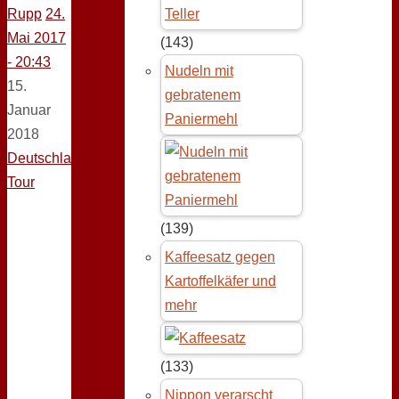
Rupp
24.
Mai 2017
(143)
- 20:43
Nudeln mit
15.
gebratenem
Januar
Paniermehl
2018
Deutschland-
Tour
(139)
Kaffeesatz gegen
Kartoffelkäfer und
mehr
(133)
Nippon verarscht