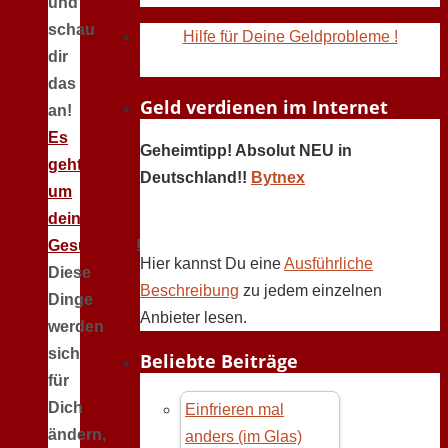
und
schau
Hilfe für Deine Geldprobleme !
dir
das
Geld verdienen im Internet
an!
Es
Geheimtipp! Absolut NEU in
geht
Deutschland!!
Bytnex
um
deine
Gesundheit
!
Hier kannst Du eine
Ausführliche
Diese
Beschreibung
zu jedem einzelnen
Dinge
Anbieter lesen.
werden
sich
Beliebte Beiträge
für
Dich
Einfrieren mal
ändern,
anders (im Glas)