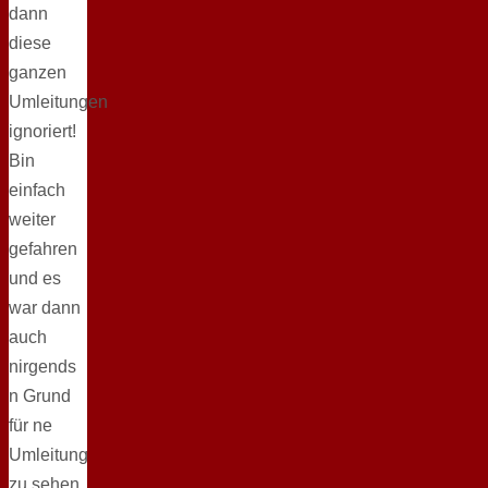
dann
diese
ganzen
Umleitungen
ignoriert!
Bin
einfach
weiter
gefahren
und es
war dann
auch
nirgends
n Grund
für ne
Umleitung
zu sehen