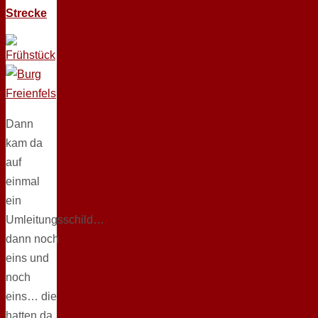
Strecke
Dann
kam da
auf
einmal
ein
Umleitungsschild…
dann noch
eins und
noch
eins… die
hatten da