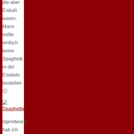
die aber
Eiskalt
waren.
Mann
sollte
einfach
keine
Spaghetti
in der
Eisdiele
bestellen
🙂
Irgendwann
hab ich