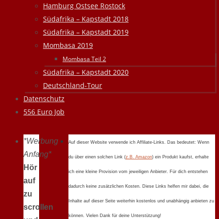
Hamburg Ostsee Rostock
Südafrika – Kapstadt 2018
Südafrika – Kapstadt 2019
Mombasa 2019
Mombasa Teil 2
Südafrika – Kapstadt 2020
Deutschland-Tour
Datenschutz
556 Euro Job
*Werbung
Auf dieser Website verwende ich Affiliate-Links. Das bedeutet: Wenn
Anfang*
du über einen solchen Link (
z.B. Amazon
) ein Produkt kaufst, erhalte
Hör
ich eine kleine Provision vom jeweiligen Anbieter. Für dich entstehen
auf
dadurch keine zusätzlichen Kosten. Diese Links helfen mir dabei, die
zu
Inhalte auf dieser Seite weiterhin kostenlos und unabhängig anbieten zu
scrollen
können. Vielen Dank für deine Unterstützung!