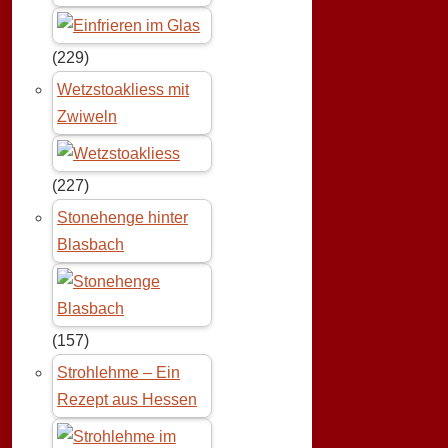
(229)
Wetzstoakliess mit
Zwiweln
(227)
Stonehenge hinter
Blasbach
(157)
Strohlehme – Ein
Rezept aus Hessen