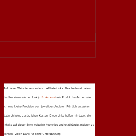
Auf dieser Website verwende ich Affiliate-Links. Das bedeutet: Wenn
du über einen solchen Link (
z.B. Amazon
) ein Produkt kaufst, erhalte
ich eine kleine Provision vom jeweiligen Anbieter. Für dich entstehen
dadurch keine zusätzlichen Kosten. Diese Links helfen mir dabei, die
Inhalte auf dieser Seite weiterhin kostenlos und unabhängig anbieten zu
können. Vielen Dank für deine Unterstützung!