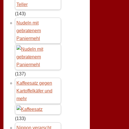
(143)
Nudeln mit
gebratenem
Paniermehl
(137)
Kaffeesatz gegen
Kartoffelkäfer und
mehr
(133)
Nippon verarscht