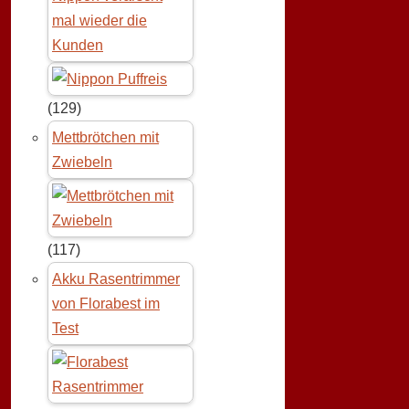
mal wieder die
Kunden
(129)
Mettbrötchen mit
Zwiebeln
(117)
Akku Rasentrimmer
von Florabest im
Test