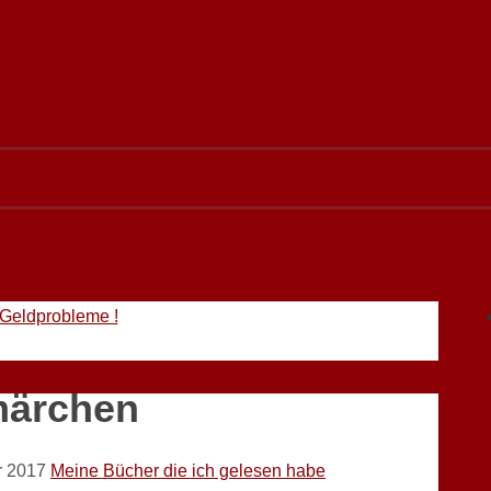
 Geldprobleme !
märchen
r 2017
Meine Bücher die ich gelesen habe