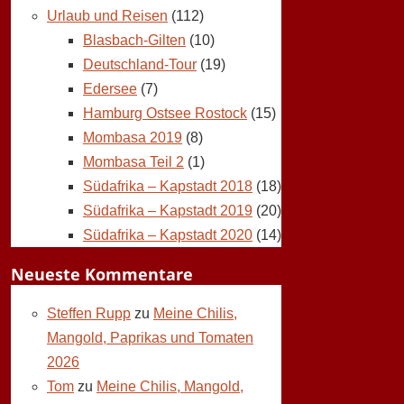
Urlaub und Reisen
(112)
Blasbach-Gilten
(10)
Deutschland-Tour
(19)
Edersee
(7)
Hamburg Ostsee Rostock
(15)
Mombasa 2019
(8)
Mombasa Teil 2
(1)
Südafrika – Kapstadt 2018
(18)
Südafrika – Kapstadt 2019
(20)
Südafrika – Kapstadt 2020
(14)
Neueste Kommentare
Steffen Rupp
zu
Meine Chilis,
Mangold, Paprikas und Tomaten
2026
Tom
zu
Meine Chilis, Mangold,