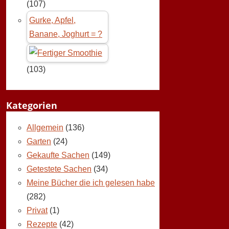
(107)
Gurke, Apfel,
Banane, Joghurt = ?
(103)
Kategorien
Allgemein
(136)
Garten
(24)
Gekaufte Sachen
(149)
Getestete Sachen
(34)
Meine Bücher die ich gelesen habe
(282)
Privat
(1)
Rezepte
(42)