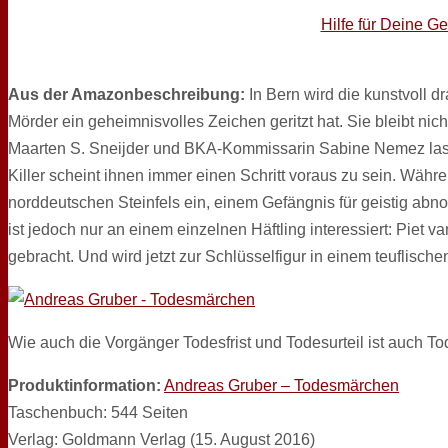
Hilfe für Deine G
Aus der Amazonbeschreibung:
In Bern wird die kunstvoll d
Mörder ein geheimnisvolles Zeichen geritzt hat. Sie bleibt nich
Maarten S. Sneijder und BKA-Kommissarin Sabine Nemez lasse
Killer scheint ihnen immer einen Schritt voraus zu sein. Währ
norddeutschen Steinfels ein, einem Gefängnis für geistig abno
ist jedoch nur an einem einzelnen Häftling interessiert: Piet v
gebracht. Und wird jetzt zur Schlüsselfigur in einem teuflisch
Wie auch die Vorgänger Todesfrist und Todesurteil ist auch 
Produktinformation:
Andreas Gruber – Todesmärchen
Taschenbuch: 544 Seiten
Verlag: Goldmann Verlag (15. August 2016)