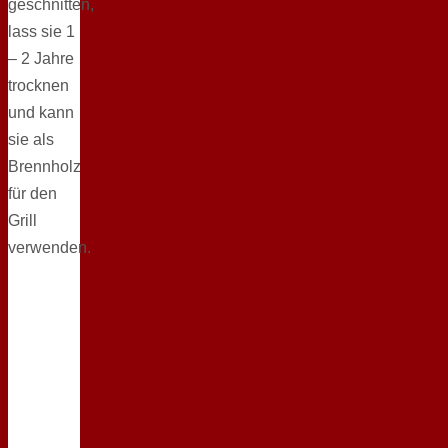
geschnitten,
lass sie 1
– 2 Jahre
trocknen
und kann
sie als
Brennholz
für den
Grill
verwenden.