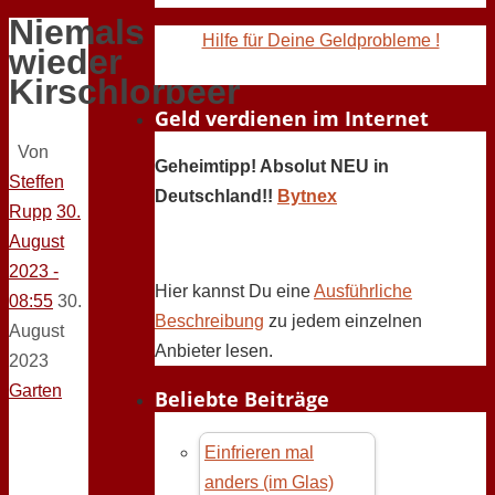
Niemals
Hilfe für Deine Geldprobleme !
wieder
Kirschlorbeer
Geld verdienen im Internet
Von
Geheimtipp! Absolut NEU in
Steffen
Deutschland!!
Bytnex
Rupp
30.
August
2023 -
Hier kannst Du eine
Ausführliche
08:55
30.
Beschreibung
zu jedem einzelnen
August
Anbieter lesen.
2023
Garten
Beliebte Beiträge
Einfrieren mal
anders (im Glas)