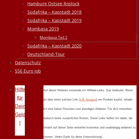
Hamburg Ostsee Rostock
Südafrika – Kapstadt 2018
Südafrika – Kapstadt 2019
Mombasa 2019
Mombasa Teil 2
Südafrika – Kapstadt 2020
Deutschland-Tour
Datenschutz
556 Euro Job
Hilfe
Auf dieser Website verwende ich Affiliate-Links. Das bedeutet: Wenn
für
du über einen solchen Link (
z.B. Amazon
) ein Produkt kaufst, erhalte
Deine
ich eine kleine Provision vom jeweiligen Anbieter. Für dich entstehen
Geldprobleme
dadurch keine zusätzlichen Kosten. Diese Links helfen mir dabei, die
!
Inhalte auf dieser Seite weiterhin kostenlos und unabhängig anbieten zu
können. Vielen Dank für deine Unterstützung!