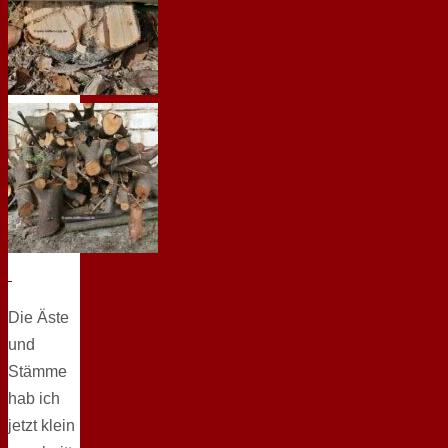
Die Äste
und
Stämme
hab ich
jetzt klein