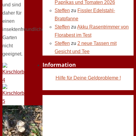
Paprikas und Tomaten 2026
und sind
Steffen
zu
Fissler Edelstahl-
daher für
Bratpfanne
einen
Steffen
zu
Akku Rasentrimmer von
insektenfreundlichen
Florabest im Test
Garten
Steffen
zu
2 neue Tassen mit
nicht
Gesicht und Tee
geeignet.
Information
Hilfe für Deine Geldprobleme !