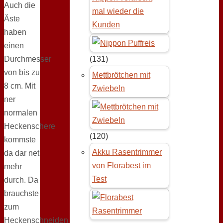
Auch die
mal wieder die
Äste
Kunden
haben
einen
Durchmesser
(131)
von bis zu
Mettbrötchen mit
8 cm. Mit
Zwiebeln
ner
normalen
Heckenschere
(120)
kommste
Akku Rasentrimmer
da dar net
von Florabest im
mehr
Test
durch. Da
brauchste
zum
Heckenschneiden