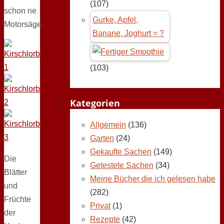
(107)
schon ne
Gurke, Apfel,
Motorsäge.
Banane, Joghurt = ?
(103)
Kategorien
Allgemein
(136)
Garten
(24)
Gekaufte Sachen
(149)
Die
Getestete Sachen
(34)
Blätter
Meine Bücher die ich gelesen habe
und
(282)
Früchte
Privat
(1)
der
Rezepte
(42)