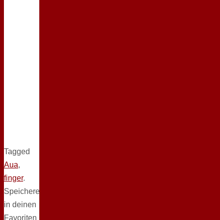
Tagged
Aua
,
finger
.
Speichere
in deinen
Favoriten