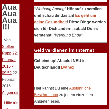
Aua
*Werbung Anfang*
Hör auf zu scrollen
Aua
und schau dir das an!
Es geht um
Aua
deine Gesundheit
! Diese Dinge werden
!!!
sich für Dich ändern, sobald Du es
verstehst!
*Werbung Ende*
Von
Steffen
Geld verdienen im Internet
Rupp
22.
Februar
Geheimtipp! Absolut NEU in
2016 -
Deutschland!!
Bytnex
09:52
22.
Februar
2016
Hier kannst Du eine
Ausführliche
Allgemein
Beschreibung
zu jedem einzelnen
Anbieter lesen.
Hilfe für