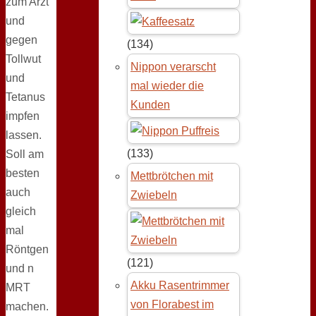
zum Arzt
und
gegen
(134)
Tollwut
Nippon verarscht
und
mal wieder die
Tetanus
Kunden
impfen
lassen.
(133)
Soll am
besten
Mettbrötchen mit
auch
Zwiebeln
gleich
mal
Röntgen
(121)
und n
Akku Rasentrimmer
MRT
von Florabest im
machen.