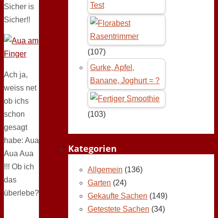
Test
Sicher is
Sicher!!
(107)
Gurke, Apfel,
Ach ja,
Banane, Joghurt = ?
weiss net
ob ichs
schon
(103)
gesagt
habe: Aua
Kategorien
Aua Aua
!!! Ob ich
Allgemein
(136)
das
Garten
(24)
überlebe?
Gekaufte Sachen
(149)
Getestete Sachen
(34)