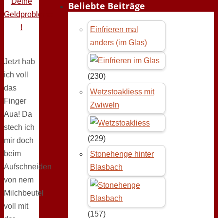
Deine
Beliebte Beiträge
Geldprobleme
!
Einfrieren mal
anders (im Glas)
Jetzt hab
ich voll
(230)
das
Wetzstoakliess mit
Finger
Zwiweln
Aua! Da
stech ich
(229)
mir doch
beim
Stonehenge hinter
Aufschneiden
Blasbach
von nem
Milchbeutel
voll mit
(157)