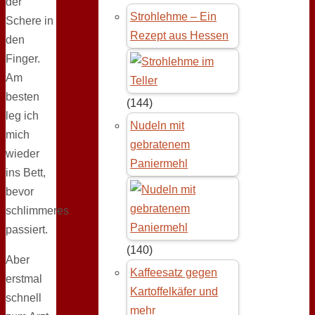
der
Strohlehme – Ein
Schere in
Rezept aus Hessen
den
Finger.
Am
besten
(144)
leg ich
Nudeln mit
mich
gebratenem
wieder
Paniermehl
ins Bett,
bevor
schlimmeres
passiert.
(140)
Aber
Kaffeesatz gegen
erstmal
Kartoffelkäfer und
schnell
mehr