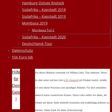
Hamburg Ostsee Rostock
Südafrika – Kapstadt 2018
Südafrika – Kapstadt 2019
Mombasa 2019
Mombasa Teil 2
Südafrika – Kapstadt 2020
Deutschland-Tour
Datenschutz
556 Euro Job
Hilfe
Auf dieser Website verwende ich Affiliate-Links. Das bedeutet: Wenn
für
du über einen solchen Link (
z.B. Amazon
) ein Produkt kaufst, erhalte
Deine
ich eine kleine Provision vom jeweiligen Anbieter. Für dich entstehen
Geldprobleme
dadurch keine zusätzlichen Kosten. Diese Links helfen mir dabei, die
!
Inhalte auf dieser Seite weiterhin kostenlos und unabhängig anbieten zu
können. Vielen Dank für deine Unterstützung!