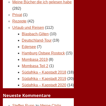
Meine Bücher die ich gelesen habe
(282)
Privat
(1)
Rezepte
(42)
Urlaub und Reisen
(112)
Blasbach-Gilten
(10)
Deutschland-Tour
(19)
Edersee
(7)
Hamburg Ostsee Rostock
(15)
Mombasa 2019
(8)
Mombasa Teil 2
(1)
Südafrika – Kapstadt 2018
(18)
Südafrika – Kapstadt 2019
(20)
Südafrika – Kapstadt 2020
(14)
Neueste Kommentare
Steffen Rupp
zu
Meine Chilis,