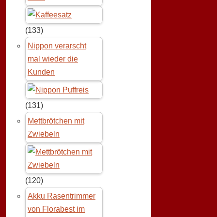
(133)
Nippon verarscht
mal wieder die
Kunden
(131)
Mettbrötchen mit
Zwiebeln
(120)
Akku Rasentrimmer
von Florabest im