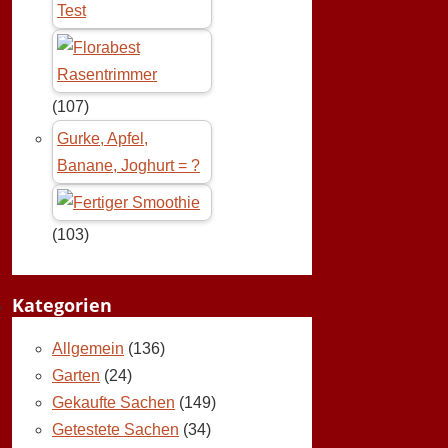
Test
(107)
Gurke, Apfel,
Banane, Joghurt = ?
(103)
Kategorien
Allgemein
(136)
Garten
(24)
Gekaufte Sachen
(149)
Getestete Sachen
(34)