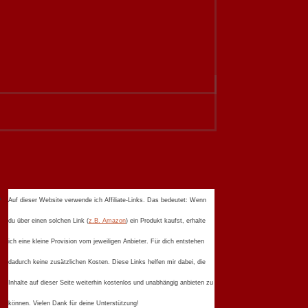
Auf dieser Website verwende ich Affiliate-Links. Das bedeutet: Wenn
du über einen solchen Link (
z.B. Amazon
) ein Produkt kaufst, erhalte
ich eine kleine Provision vom jeweiligen Anbieter. Für dich entstehen
dadurch keine zusätzlichen Kosten. Diese Links helfen mir dabei, die
Inhalte auf dieser Seite weiterhin kostenlos und unabhängig anbieten zu
können. Vielen Dank für deine Unterstützung!