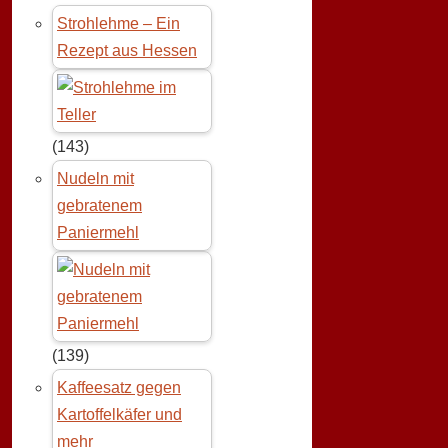
Strohlehme – Ein
Rezept aus Hessen
(143)
Nudeln mit
gebratenem
Paniermehl
(139)
Kaffeesatz gegen
Kartoffelkäfer und
mehr