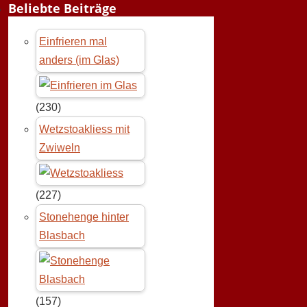
Beliebte Beiträge
Einfrieren mal
anders (im Glas)
(230)
Wetzstoakliess mit
Zwiweln
(227)
Stonehenge hinter
Blasbach
(157)