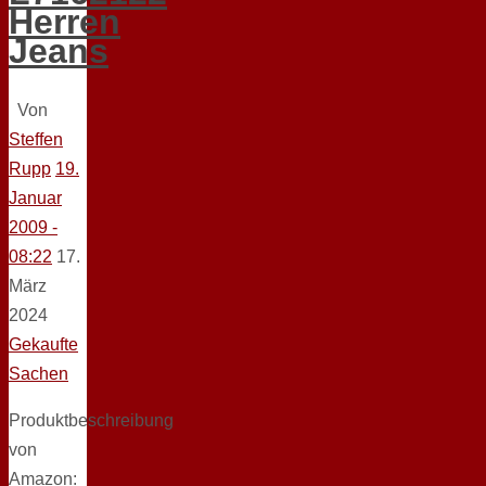
Herren
Jeans
Von
Steffen
Rupp
19.
Januar
2009 -
08:22
17.
März
2024
Gekaufte
Sachen
Produktbeschreibung
von
Amazon: