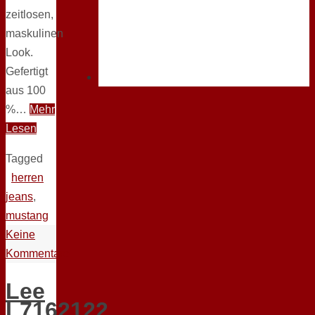
zeitlosen,
maskulinen
Look.
Gefertigt
aus 100
%…
Mehr
Lesen
Tagged
herren
jeans
,
mustang
Keine
Kommentare
Lee
L7162122