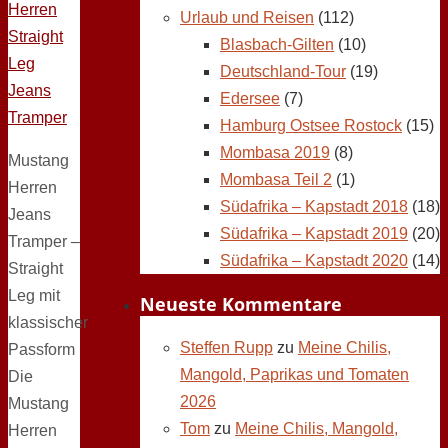
Urlaub und Reisen
(112)
Blasbach-Gilten
(10)
Deutschland-Tour
(19)
Edersee
(7)
Hamburg Ostsee Rostock
(15)
Mombasa 2019
(8)
Mustang
Mombasa Teil 2
(1)
Herren
Südafrika – Kapstadt 2018
(18)
Jeans
Südafrika – Kapstadt 2019
(20)
Tramper –
Südafrika – Kapstadt 2020
(14)
Straight
Leg mit
Neueste Kommentare
klassischer
Steffen Rupp
zu
Meine Chilis,
Passform
Mangold, Paprikas und Tomaten
Die
2026
Mustang
Tom
zu
Meine Chilis, Mangold,
Herren