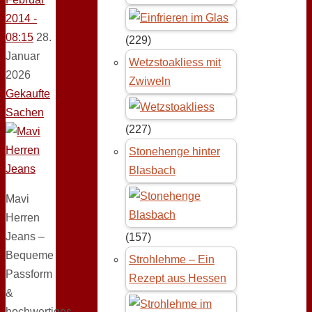
2014 -
08:15
28.
(229)
Januar
Wetzstoakliess mit
2026
Zwiweln
Gekaufte
Sachen
(227)
Stonehenge hinter
Blasbach
Mavi
Herren
Jeans –
(157)
Bequeme
Strohlehme – Ein
Passform
Rezept aus Hessen
&
hochwertiges