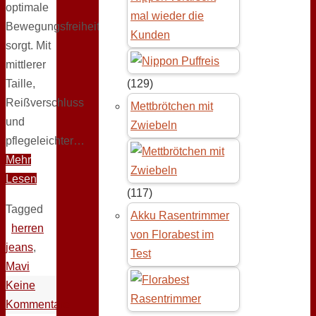
optimale
mal wieder die
Bewegungsfreiheit
Kunden
sorgt. Mit
mittlerer
Taille,
(129)
Reißverschluss
Mettbrötchen mit
und
Zwiebeln
pflegeleichter…
Mehr
Lesen
(117)
Tagged
Akku Rasentrimmer
herren
von Florabest im
jeans
,
Test
Mavi
Keine
Kommentare