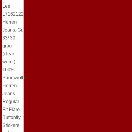
Lee
L7162122
Herren
Jeans, Gr.
33/ 30 ,
grau
(clear
worn )
100%
Baumwolle
Herren-
Jeans
Regular-
Fit Flare
Buttonfly
Stickerei