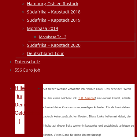
Hamburg Ostsee Rostock
Südafrika – Kapstadt 2018
Südafrika – Kapstadt 2019
Mombasa 2019
Mombasa Teil 2
Südafrika – Kapstadt 2020
Deutschland-Tour
Datenschutz
556 Euro Job
Hilfe
Auf dieser Website verwende ich Affiliate-Links. Das bedeutet: Wenn
für
du über einen solchen Link (
z.B. Amazon
) ein Produkt kaufst, erhalte
Deine
ich eine kleine Provision vom jeweiligen Anbieter. Für dich entstehen
Geldprobleme
dadurch keine zusätzlichen Kosten. Diese Links helfen mir dabei, die
!
Inhalte auf dieser Seite weiterhin kostenlos und unabhängig anbieten zu
können. Vielen Dank für deine Unterstützung!