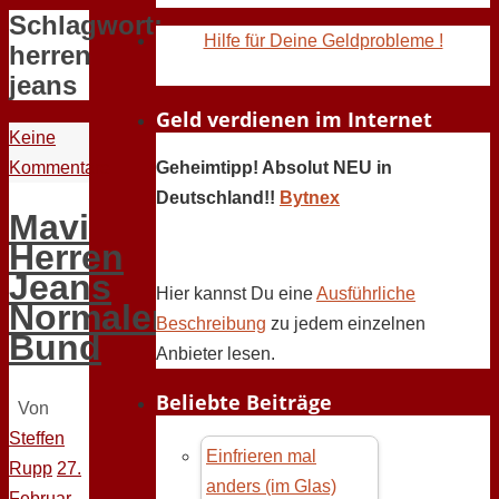
Schlagwort:
Hilfe für Deine Geldprobleme !
herren
jeans
Geld verdienen im Internet
Keine
Kommentare
Geheimtipp! Absolut NEU in
Deutschland!!
Bytnex
Mavi
Herren
Jeans
Hier kannst Du eine
Ausführliche
Normaler
Beschreibung
zu jedem einzelnen
Bund
Anbieter lesen.
Beliebte Beiträge
Von
Steffen
Einfrieren mal
Rupp
27.
anders (im Glas)
Februar