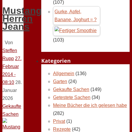
(107)
Mustang
Gurke, Apfel,
Herren
Banane, Joghurt = ?
Jeans
(103)
Von
Steffen
Rupp
27.
Kategorien
Februar
Allgemein
(136)
2014 -
Garten
(24)
08:10
28.
Gekaufte Sachen
(149)
Januar
Getestete Sachen
(34)
2026
Meine Bücher die ich gelesen habe
Gekaufte
(282)
Sachen
Privat
(1)
Rezepte
(42)