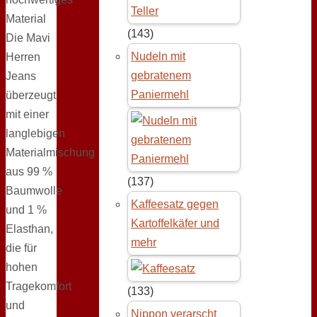
Material
(143)
Die Mavi
Nudeln mit
Herren
gebratenem
Jeans
Paniermehl
überzeugt
mit einer
langlebigen
Materialmischung
aus 99 %
(137)
Baumwolle
Kaffeesatz gegen
und 1 %
Kartoffelkäfer und
Elasthan,
mehr
die für
hohen
Tragekomfort
(133)
und
Nippon verarscht