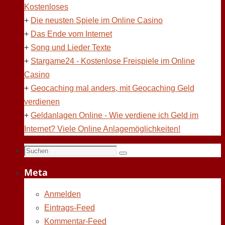
Kostenloses
+
Die neusten Spiele im Online Casino
+
Das Ende vom Internet
+
Song und Lieder Texte
+
Stargame24 - Kostenlose Freispiele im Online
Casino
+
Geocaching mal anders, mit Geocaching Geld
verdienen
+
Geldanlagen Online - Wie verdiene ich Geld im
Internet? Viele Online Anlagemöglichkeiten!
Suchen
Suchen
nach:
Meta
Anmelden
Eintrags-Feed
Kommentar-Feed