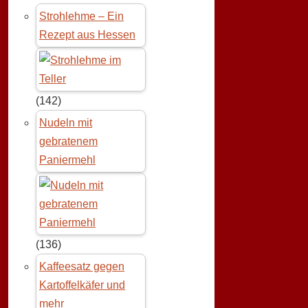
Strohlehme – Ein
Rezept aus Hessen
(142)
Nudeln mit
gebratenem
Paniermehl
(136)
Kaffeesatz gegen
Kartoffelkäfer und
mehr