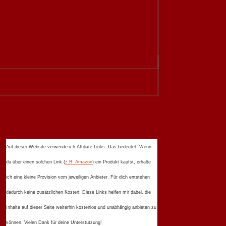
Auf dieser Website verwende ich Affiliate-Links. Das bedeutet: Wenn
du über einen solchen Link (
z.B. Amazon
) ein Produkt kaufst, erhalte
ich eine kleine Provision vom jeweiligen Anbieter. Für dich entstehen
dadurch keine zusätzlichen Kosten. Diese Links helfen mir dabei, die
Inhalte auf dieser Seite weiterhin kostenlos und unabhängig anbieten zu
können. Vielen Dank für deine Unterstützung!