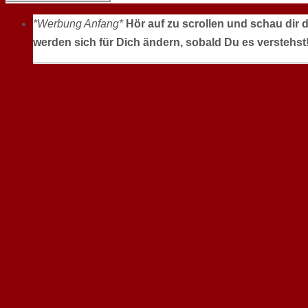
*Werbung Anfang*
Hör auf zu scrollen und schau dir 
werden sich für Dich ändern, sobald Du es verstehst