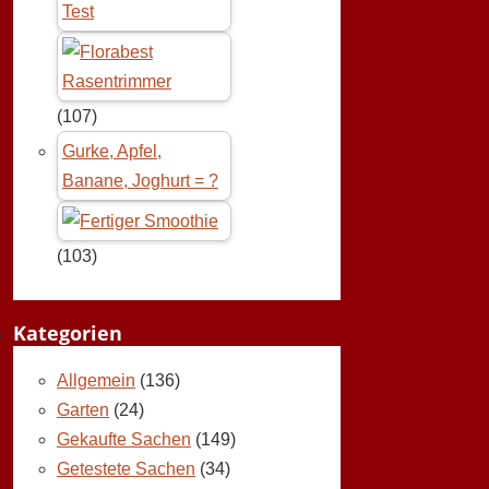
Test
(107)
Gurke, Apfel,
Banane, Joghurt = ?
(103)
Kategorien
Allgemein
(136)
Garten
(24)
Gekaufte Sachen
(149)
Getestete Sachen
(34)