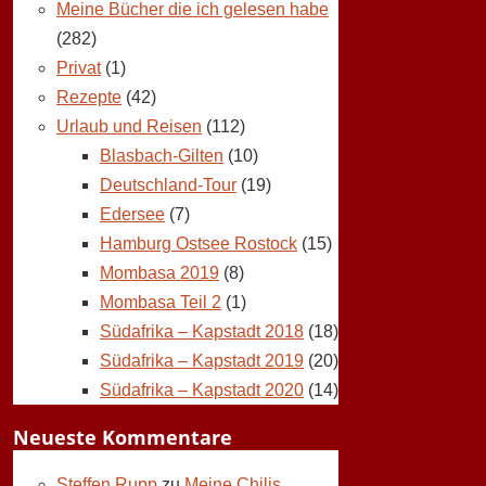
Meine Bücher die ich gelesen habe
(282)
Privat
(1)
Rezepte
(42)
Urlaub und Reisen
(112)
Blasbach-Gilten
(10)
Deutschland-Tour
(19)
Edersee
(7)
Hamburg Ostsee Rostock
(15)
Mombasa 2019
(8)
Mombasa Teil 2
(1)
Südafrika – Kapstadt 2018
(18)
Südafrika – Kapstadt 2019
(20)
Südafrika – Kapstadt 2020
(14)
Neueste Kommentare
Steffen Rupp
zu
Meine Chilis,