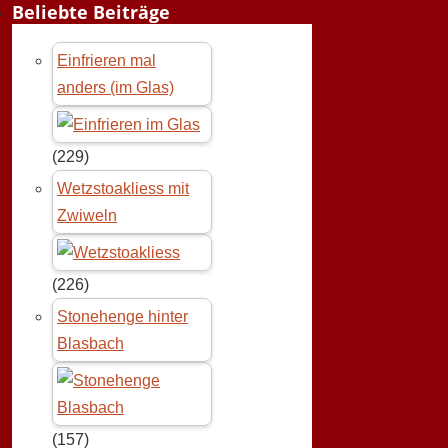
Beliebte Beiträge
Einfrieren mal
anders (im Glas)
(229)
Wetzstoakliess mit
Zwiweln
(226)
Stonehenge hinter
Blasbach
(157)