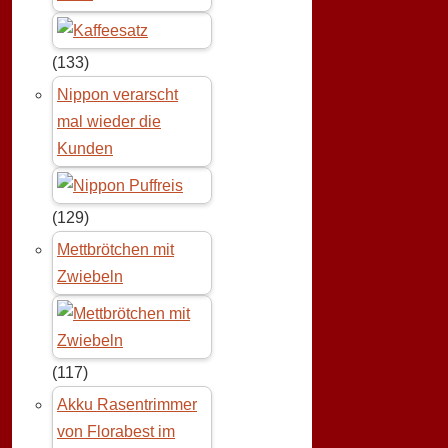
(133)
Nippon verarscht
mal wieder die
Kunden
(129)
Mettbrötchen mit
Zwiebeln
(117)
Akku Rasentrimmer
von Florabest im