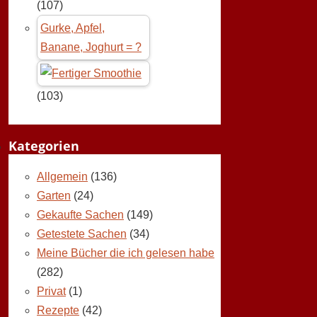
(107)
Gurke, Apfel,
Banane, Joghurt = ?
(103)
Kategorien
Allgemein
(136)
Garten
(24)
Gekaufte Sachen
(149)
Getestete Sachen
(34)
Meine Bücher die ich gelesen habe
(282)
Privat
(1)
Rezepte
(42)