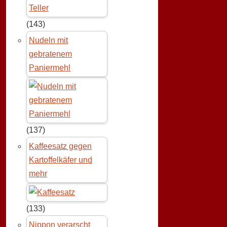
(143)
Nudeln mit
gebratenem
Paniermehl
(137)
Kaffeesatz gegen
Kartoffelkäfer und
mehr
(133)
Nippon verarscht