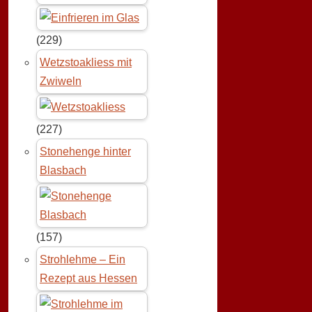
(229)
Wetzstoakliess mit
Zwiweln
(227)
Stonehenge hinter
Blasbach
(157)
Strohlehme – Ein
Rezept aus Hessen