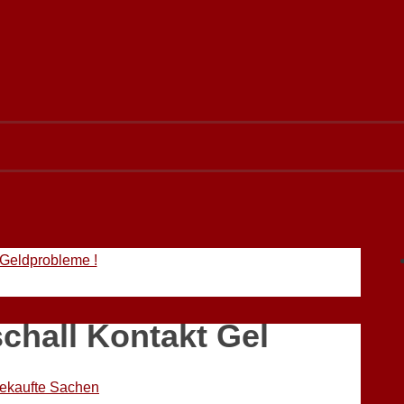
 Geldprobleme !
chall Kontakt Gel
ekaufte Sachen