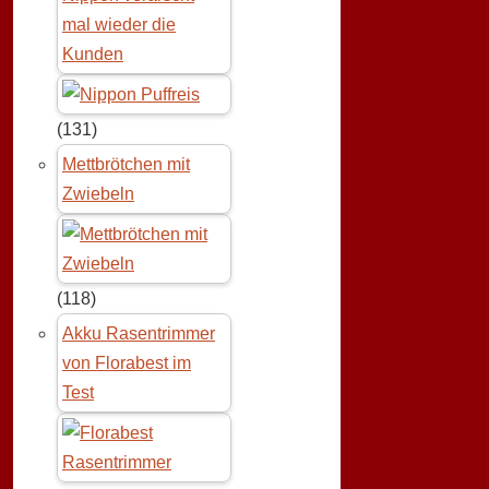
mal wieder die
Kunden
(131)
Mettbrötchen mit
Zwiebeln
(118)
Akku Rasentrimmer
von Florabest im
Test