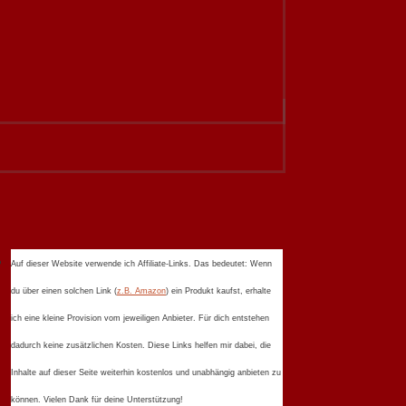
Auf dieser Website verwende ich Affiliate-Links. Das bedeutet: Wenn
du über einen solchen Link (
z.B. Amazon
) ein Produkt kaufst, erhalte
ich eine kleine Provision vom jeweiligen Anbieter. Für dich entstehen
dadurch keine zusätzlichen Kosten. Diese Links helfen mir dabei, die
Inhalte auf dieser Seite weiterhin kostenlos und unabhängig anbieten zu
können. Vielen Dank für deine Unterstützung!