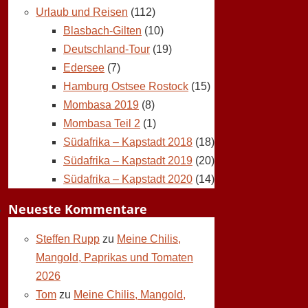
Urlaub und Reisen
(112)
Blasbach-Gilten
(10)
Deutschland-Tour
(19)
Edersee
(7)
Hamburg Ostsee Rostock
(15)
Mombasa 2019
(8)
Mombasa Teil 2
(1)
Südafrika – Kapstadt 2018
(18)
Südafrika – Kapstadt 2019
(20)
Südafrika – Kapstadt 2020
(14)
Neueste Kommentare
Steffen Rupp
zu
Meine Chilis,
Mangold, Paprikas und Tomaten
2026
Tom
zu
Meine Chilis, Mangold,