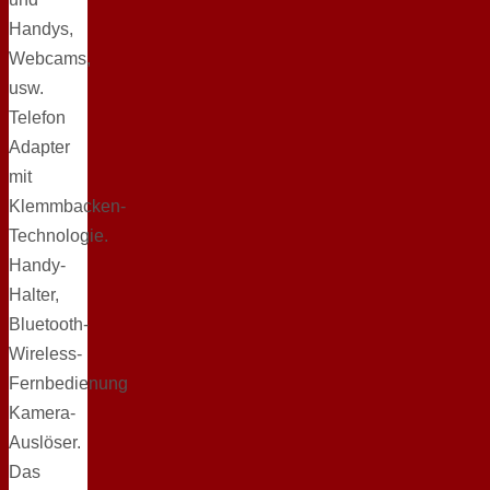
Handys,
Webcams,
usw.
Telefon
Adapter
mit
Klemmbacken-
Technologie.
Handy-
Halter,
Bluetooth-
Wireless-
Fernbedienung
Kamera-
Auslöser.
Das