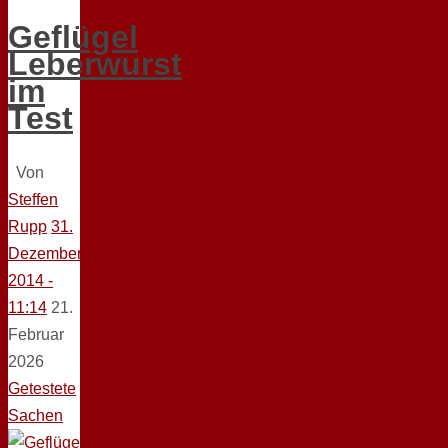
Geflügel
Leberwurst
im
Test
Von
Steffen
Rupp
31.
Dezember
2014 -
11:14
21.
Februar
2026
Getestete
Sachen