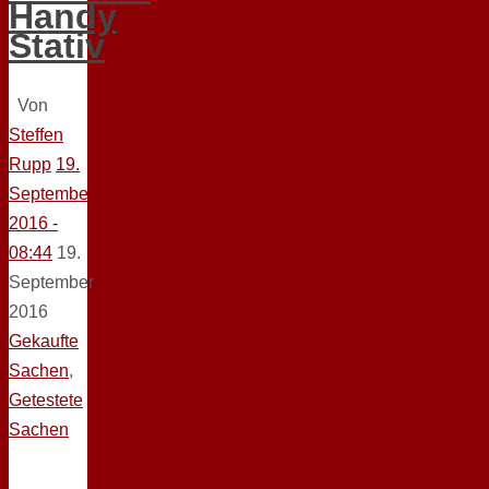
Handy
Stativ
Von
Steffen
Rupp
19.
September
2016 -
08:44
19.
September
2016
Gekaufte
Sachen
,
Getestete
Sachen