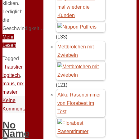
klicken.
mal wieder die
Lediglich
Kunden
die
Geschwindigkeit…
Mehr
(133)
Lesen
Mettbrötchen mit
Zwiebeln
Tagged
haustier
,
logitech
,
maus
,
mx
(121)
master
Akku Rasentrimmer
Keine
von Florabest im
Kommentare
Test
No
Name