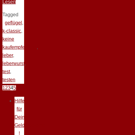
Lesen
Tagged
geflügel
,
k-classic
,
keine
kaufempfehlung
,
leber
,
leberwurst
,
test
,
testen
1
2
3
4
5
Hilfe
für
Deine
Geldprobleme
!