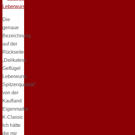
Die
genaue
Bezeichnung
auf der
Rückseite
„Delikatess
Geflügel
Leberwurst,
Spitzenqualität“
von der
Kaufland
Eigenmarke
K-Classic
Ich hätte
die mir