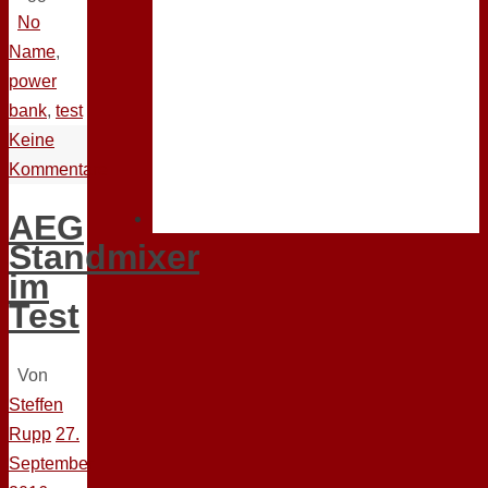
No
Name
,
power
bank
,
test
Keine
Kommentare
AEG
Standmixer
im
Test
Von
Steffen
Rupp
27.
September