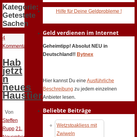
Kategorie:
Hilfe für Deine Geldprobleme !
Getestete
Sachen
Geld verdienen im Internet
4
Kommentare
Geheimtipp! Absolut NEU in
Deutschland!!
Bytnex
Hab
jetzt
n
Hier kannst Du eine
Ausführliche
neues
Beschreibung
zu jedem einzelnen
Haustier
Anbieter lesen.
Beliebte Beiträge
Von
Steffen
Wetzstoakliess mit
Rupp
21.
Zwiweln
November