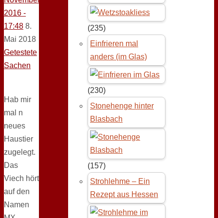
2016 -
17:48
8.
(235)
Mai 2018
Einfrieren mal
Getestete
anders (im Glas)
Sachen
(230)
Hab mir
Stonehenge hinter
mal n
Blasbach
neues
Haustier
zugelegt.
Das
(157)
Viech hört
Strohlehme – Ein
auf den
Rezept aus Hessen
Namen
MX