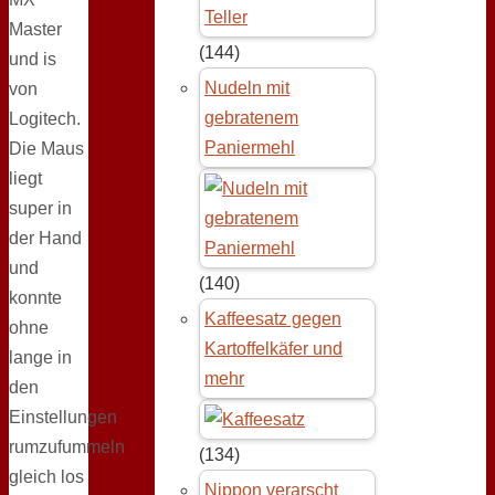
Master
(144)
und is
Nudeln mit
von
gebratenem
Logitech.
Paniermehl
Die Maus
liegt
super in
der Hand
und
(140)
konnte
Kaffeesatz gegen
ohne
Kartoffelkäfer und
lange in
mehr
den
Einstellungen
rumzufummeln
(134)
gleich los
Nippon verarscht