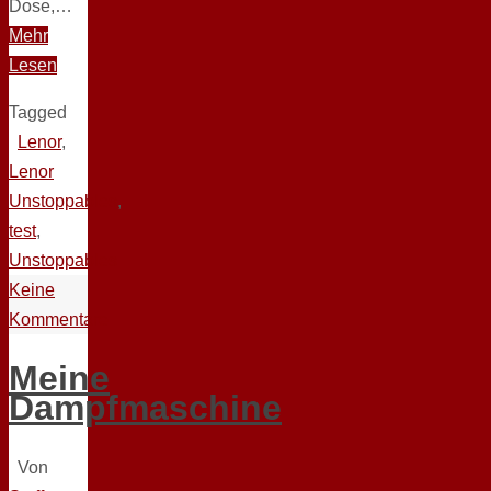
Dose,…
Mehr
Lesen
Tagged
Lenor
,
Lenor
Unstoppables
,
test
,
Unstoppables
Keine
Kommentare
Meine
Dampfmaschine
Von