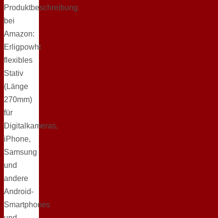
Produktbeschreibung
bei
Amazon:
Erligpowht
flexibles
Stativ
(Länge
270mm)
für
Digitalkameras,
iPhone,
Samsung
und
andere
Android-
Smartphones
und