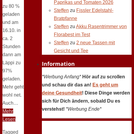
Paprikas und Tomaten 2026
zu 80 %
Steffen
zu
Fissler Edelstahl-
geladen
Bratpfanne
und am
Steffen
zu
Akku Rasentrimmer von
16.10. in
Florabest im Test
ca. 2
Steffen
zu
2 neue Tassen mit
Stunden
Gesicht und Tee
dann am
Information
Läppi zu
97%
*Werbung Anfang*
Hör auf zu scrollen
geladen.
und schau dir das an!
Es geht um
Mehr geht
deine Gesundheit
! Diese Dinge werden
wohl net.
sich für Dich ändern, sobald Du es
Auch…
verstehst!
*Werbung Ende*
Mehr
Lesen
Tagged