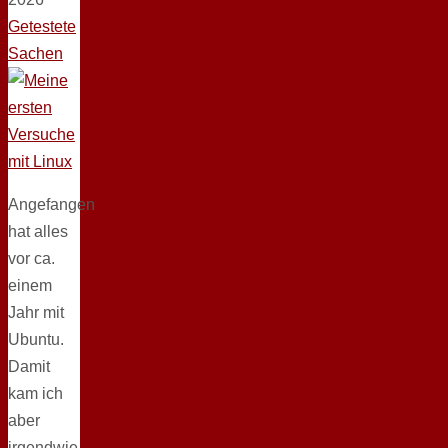
Getestete
Sachen
Angefangen
hat alles
vor ca.
einem
Jahr mit
Ubuntu.
Damit
kam ich
aber
irgendwie