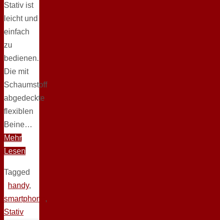
Stativ ist
leicht und
einfach
zu
bedienen.
Die mit
Schaumstoff
abgedeckte
flexiblen
Beine…
Mehr
Lesen
Tagged
handy
,
smartphone
,
Stativ