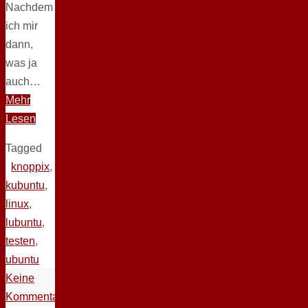
Nachdem
ich mir
dann,
was ja
auch…
Mehr
Lesen
Tagged
knoppix
,
kubuntu
,
linux
,
lubuntu
,
testen
,
ubuntu
Keine
Kommentare