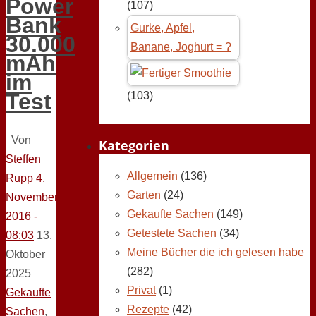
Power
(107)
Bank
Gurke, Apfel,
30.000
Banane, Joghurt = ?
mAh
im
Test
(103)
Von
Kategorien
Steffen
Allgemein
(136)
Rupp
4.
Garten
(24)
November
Gekaufte Sachen
(149)
2016 -
Getestete Sachen
(34)
08:03
13.
Meine Bücher die ich gelesen habe
Oktober
(282)
2025
Privat
(1)
Gekaufte
Rezepte
(42)
Sachen
,