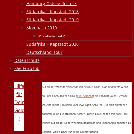
Hamburg Ostsee Rostock
Südafrika – Kapstadt 2018
Südafrika – Kapstadt 2019
Mombasa 2019
Mombasa Teil 2
Südafrika – Kapstadt 2020
Deutschland-Tour
Datenschutz
556 Euro Job
Hilfe
Auf dieser Website verwende ich Affiliate-Links. Das bedeutet: Wenn
für
du über einen solchen Link (
z.B. Amazon
) ein Produkt kaufst, erhalte
Deine
ich eine kleine Provision vom jeweiligen Anbieter. Für dich entstehen
Geldprobleme
dadurch keine zusätzlichen Kosten. Diese Links helfen mir dabei, die
!
Inhalte auf dieser Seite weiterhin kostenlos und unabhängig anbieten zu
können. Vielen Dank für deine Unterstützung!