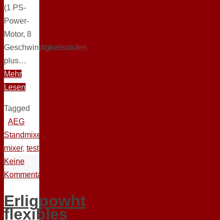
(1 PS-
Power-
Motor, 8
Geschwindigkeitsstufen
plus…
Mehr
Lesen
Tagged
AEG
Standmixer
,
mixer
,
test
Keine
Kommentare
Erligpowht
flexibles