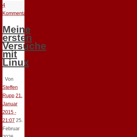
4
Kommentare
Meine
ersten
Versuche
mit
Linux
Von
Steffen
Rupp
21.
Januar
2015 -
21:07
25.
Februar
2026