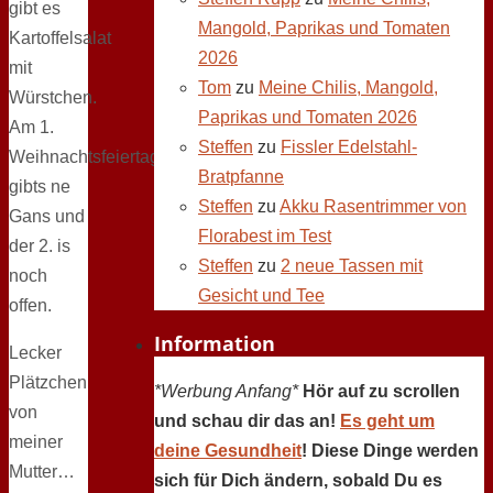
gibt es
Mangold, Paprikas und Tomaten
Kartoffelsalat
2026
mit
Tom
zu
Meine Chilis, Mangold,
Würstchen.
Paprikas und Tomaten 2026
Am 1.
Steffen
zu
Fissler Edelstahl-
Weihnachtsfeiertag
Bratpfanne
gibts ne
Steffen
zu
Akku Rasentrimmer von
Gans und
Florabest im Test
der 2. is
Steffen
zu
2 neue Tassen mit
noch
Gesicht und Tee
offen.
Information
Lecker
Plätzchen
*Werbung Anfang*
Hör auf zu scrollen
von
und schau dir das an!
Es geht um
meiner
deine Gesundheit
! Diese Dinge werden
Mutter…
sich für Dich ändern, sobald Du es