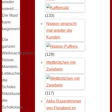
wieder
soweit…
Die Mast
(133)
kann
Nippon verarscht
beginnen!
mal wieder die
Kunden
Die
ganzen
Weihnachtsplätzchen,
(129)
Nüsse,
Mettbrötchen mit
Mandeln,
Zwiebeln
Lebkuchen,
die
Schoko
(117)
Nikoläuse,
die
Akku Rasentrimmer
Schokolade
von Florabest im