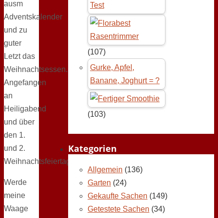
ausm
Test
Adventskalender
und zu
guter
(107)
Letzt das
Gurke, Apfel,
Weihnachtsessen.
Banane, Joghurt = ?
Angefangen
an
Heiligabend
(103)
und über
den 1.
Kategorien
und 2.
Weihnachtsfeiertag.
Allgemein
(136)
Werde
Garten
(24)
meine
Gekaufte Sachen
(149)
Waage
Getestete Sachen
(34)