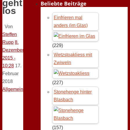
geht
Beliebte Beiträge
los
Einfrieren mal
anders (im Glas)
Von
Steffen
Rupp
8.
(229)
Dezember
Wetzstoakliess mit
2015 -
Zwiweln
10:28
17.
Februar
2018
(227)
Allgemein
Stonehenge hinter
Blasbach
(157)