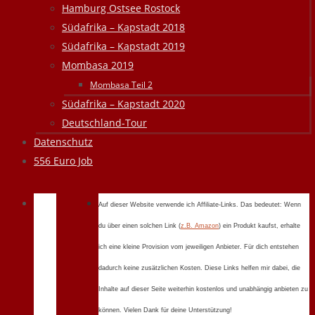
Hamburg Ostsee Rostock
Südafrika – Kapstadt 2018
Südafrika – Kapstadt 2019
Mombasa 2019
Mombasa Teil 2
Südafrika – Kapstadt 2020
Deutschland-Tour
Datenschutz
556 Euro Job
Auf dieser Website verwende ich Affiliate-Links. Das bedeutet: Wenn
du über einen solchen Link (
z.B. Amazon
) ein Produkt kaufst, erhalte
ich eine kleine Provision vom jeweiligen Anbieter. Für dich entstehen
dadurch keine zusätzlichen Kosten. Diese Links helfen mir dabei, die
Inhalte auf dieser Seite weiterhin kostenlos und unabhängig anbieten zu
können. Vielen Dank für deine Unterstützung!