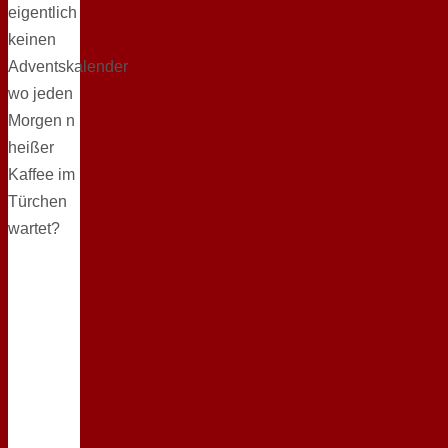
eigentlich
keinen
Adventskalender
wo jeden
Morgen n
heißer
Kaffee im
Türchen
wartet?