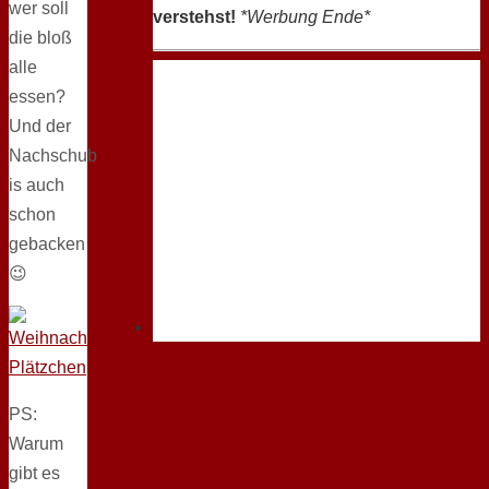
wer soll
verstehst!
*Werbung Ende*
die bloß
alle
essen?
Und der
Nachschub
is auch
schon
gebacken
😉
PS:
Warum
gibt es