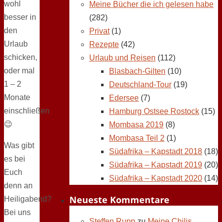
wohl
Meine Bücher die ich gelesen habe
besser in
(282)
den
Privat
(1)
Urlaub
Rezepte
(42)
schicken,
Urlaub und Reisen
(112)
oder mal
Blasbach-Gilten
(10)
1 – 2
Deutschland-Tour
(19)
Monate
Edersee
(7)
einschließen
Hamburg Ostsee Rostock
(15)
😉
Mombasa 2019
(8)
Mombasa Teil 2
(1)
Was gibt
Südafrika – Kapstadt 2018
(18)
es bei
Südafrika – Kapstadt 2019
(20)
Euch
Südafrika – Kapstadt 2020
(14)
denn an
Neueste Kommentare
Heiligabend?
Bei uns
Steffen Rupp
zu
Meine Chilis,