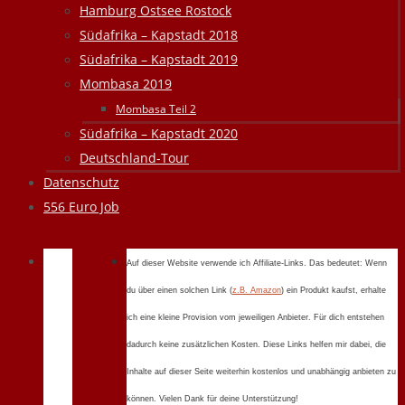
Hamburg Ostsee Rostock
Südafrika – Kapstadt 2018
Südafrika – Kapstadt 2019
Mombasa 2019
Mombasa Teil 2
Südafrika – Kapstadt 2020
Deutschland-Tour
Datenschutz
556 Euro Job
Auf dieser Website verwende ich Affiliate-Links. Das bedeutet: Wenn
du über einen solchen Link (
z.B. Amazon
) ein Produkt kaufst, erhalte
ich eine kleine Provision vom jeweiligen Anbieter. Für dich entstehen
dadurch keine zusätzlichen Kosten. Diese Links helfen mir dabei, die
Inhalte auf dieser Seite weiterhin kostenlos und unabhängig anbieten zu
können. Vielen Dank für deine Unterstützung!