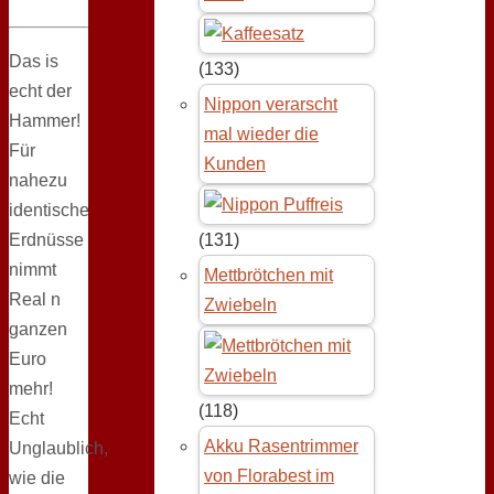
Das is
(133)
echt der
Nippon verarscht
Hammer!
mal wieder die
Für
Kunden
nahezu
identische
Erdnüsse
(131)
nimmt
Mettbrötchen mit
Real n
Zwiebeln
ganzen
Euro
mehr!
(118)
Echt
Akku Rasentrimmer
Unglaublich,
von Florabest im
wie die