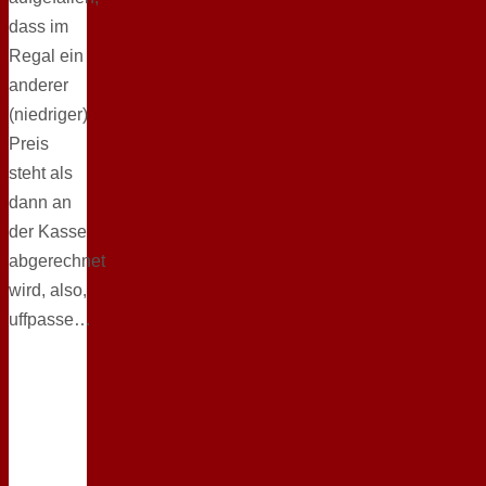
dass im
Regal ein
anderer
(niedriger)
Preis
steht als
dann an
der Kasse
abgerechnet
wird, also,
uffpasse…