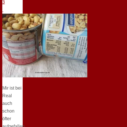
Mir ist bei
Real
auch
schon
öfter
aufgefallen,