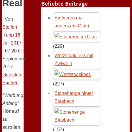
Real
Beliebte Beiträge
Einfrieren mal
Von
anders (im Glas)
Steffen
Rupp
18.
Juli 2017
(229)
- 07:26
6.
Wetzstoakliess mit
September
Zwiweln
2017
Getestete
Sachen
(227)
Stonehenge hinter
*Werbung
Blasbach
Anfang*
Hör auf
zu
scrollen
(157)