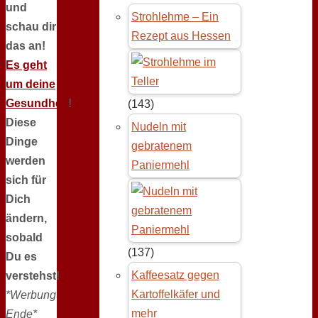
und
Strohlehme – Ein
schau dir
Rezept aus Hessen
das an!
Es geht
um deine
Gesundheit
!
(143)
Diese
Nudeln mit
Dinge
gebratenem
werden
Paniermehl
sich für
Dich
ändern,
sobald
(137)
Du es
Kaffeesatz gegen
verstehst!
Kartoffelkäfer und
*Werbung
mehr
Ende*