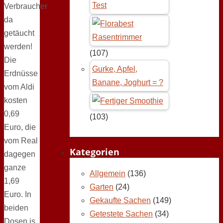
Test
Verbraucher
da
getäucht
werden!
(107)
Die
Gurke, Apfel,
Erdnüsse
Banane, Joghurt = ?
vom Aldi
kosten
0,69
(103)
Euro, die
vom Real
Kategorien
dagegen
ganze
Allgemein
(136)
1,69
Garten
(24)
Euro. In
Gekaufte Sachen
(149)
beiden
Getestete Sachen
(34)
Dosen is