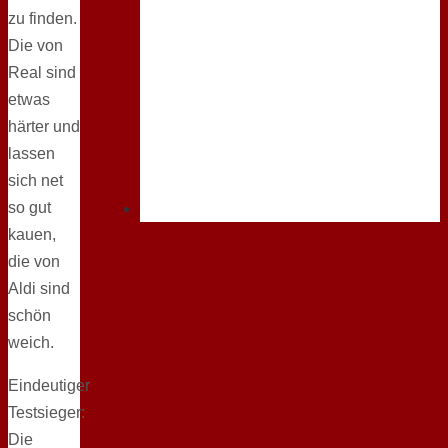
zu finden.
Die von
Real sind
etwas
härter und
lassen
sich net
so gut
kauen,
die von
Aldi sind
schön
weich.
Eindeutiger
Testsieger:
Die