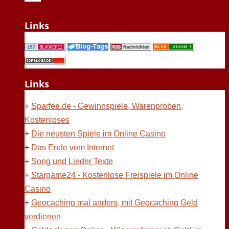
Links
Links
+
Sparfee.de - Gewinnspiele, Warenproben,
Kostenloses
+
Die neusten Spiele im Online Casino
+
Das Ende vom Internet
+
Song und Lieder Texte
+
Stargame24 - Kostenlose Freispiele im Online
Casino
+
Geocaching mal anders, mit Geocaching Geld
verdienen