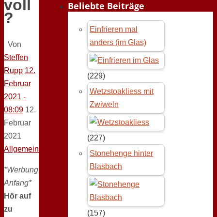
voll
Beliebte Beiträge
?
Einfrieren mal
anders (im Glas)
Von
Steffen
Rupp
12.
(229)
Februar
Wetzstoakliess mit
2021 -
Zwiweln
08:09
12.
Februar
2021
(227)
Allgemein
Stonehenge hinter
Blasbach
*Werbung
Anfang*
Hör auf
zu
(157)