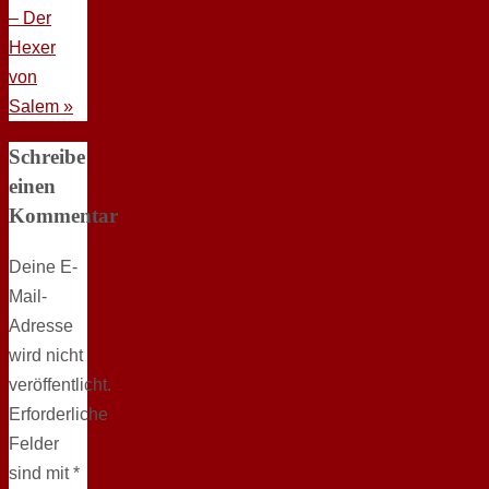
– Der
Hexer
von
Salem
»
Schreibe
einen
Kommentar
Deine E-
Mail-
Adresse
wird nicht
veröffentlicht.
Erforderliche
Felder
sind mit
*