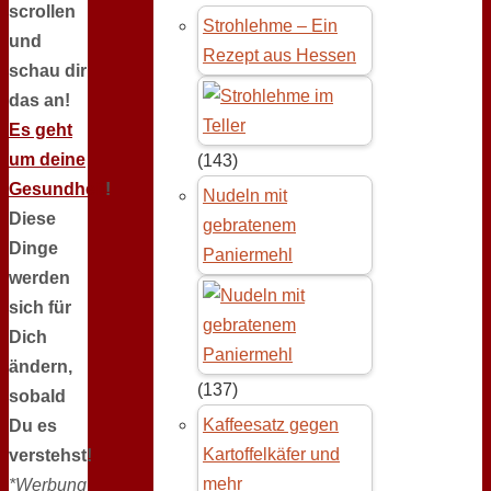
scrollen
Strohlehme – Ein
und
Rezept aus Hessen
schau dir
das an!
Es geht
um deine
(143)
Gesundheit
!
Nudeln mit
Diese
gebratenem
Dinge
Paniermehl
werden
sich für
Dich
ändern,
(137)
sobald
Kaffeesatz gegen
Du es
Kartoffelkäfer und
verstehst!
mehr
*Werbung