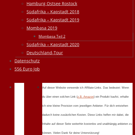
Hamburg Ostsee Rostock
Südafrika – Kapstadt 2018
Südafrika – Kapstadt 2019
Mombasa 2019
Mombasa Teil 2
Südafrika – Kapstadt 2020
Deutschland-Tour
Datenschutz
556 Euro Job
Auf dieser Website verwende ich Affiliate-Links. Das bedeutet: Wenn
du über einen solchen Link (
z.B. Amazon
) ein Produkt kaufst, erhalte
ich eine kleine Provision vom jeweiligen Anbieter. Für dich entstehen
dadurch keine zusätzlichen Kosten. Diese Links helfen mir dabei, die
Inhalte auf dieser Seite weiterhin kostenlos und unabhängig anbieten zu
können. Vielen Dank für deine Unterstützung!