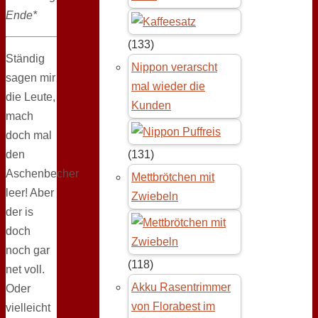
Ende*
(133)
Ständig
Nippon verarscht
sagen mir
mal wieder die
die Leute,
Kunden
mach
doch mal
den
(131)
Aschenbecher
Mettbrötchen mit
leer! Aber
Zwiebeln
der is
doch
noch gar
(118)
net voll.
Akku Rasentrimmer
Oder
von Florabest im
vielleicht