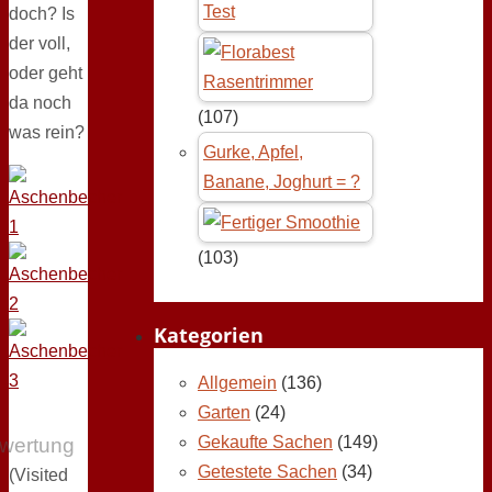
Test
doch? Is
der voll,
oder geht
da noch
(107)
was rein?
Gurke, Apfel,
Banane, Joghurt = ?
(103)
Kategorien
Allgemein
(136)
Garten
(24)
Gekaufte Sachen
(149)
wertung
Getestete Sachen
(34)
(Visited