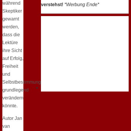
während
verstehst!
*Werbung Ende*
Skeptiker
gewarnt
werden,
dass die
Lektüre
ihre Sicht
auf Erfolg,
Freiheit
und
Selbstbestimmung
grundlegend
verändern
könnte.
Autor Jan
van