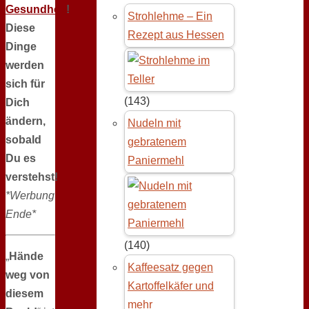
Gesundheit
!
Strohlehme – Ein
Diese
Rezept aus Hessen
Dinge
werden
sich für
(143)
Dich
ändern,
Nudeln mit
sobald
gebratenem
Du es
Paniermehl
verstehst!
*Werbung
Ende*
(140)
„
Hände
Kaffeesatz gegen
weg von
Kartoffelkäfer und
diesem
mehr