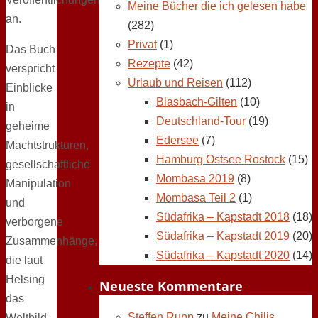
Meine Bücher die ich gelesen habe
an.
(282)
Privat
(1)
Das Buch
Rezepte
(42)
verspricht
Urlaub und Reisen
(112)
Einblicke
Blasbach-Gilten
(10)
in
Deutschland-Tour
(19)
geheime
Edersee
(7)
Machtstrukturen,
Hamburg Ostsee Rostock
(15)
gesellschaftliche
Mombasa 2019
(8)
Manipulation
Mombasa Teil 2
(1)
und
Südafrika – Kapstadt 2018
(18)
verborgene
Südafrika – Kapstadt 2019
(20)
Zusammenhänge,
Südafrika – Kapstadt 2020
(14)
die laut
Helsing
Neueste Kommentare
das
Steffen Rupp
zu
Meine Chilis,
Weltbild