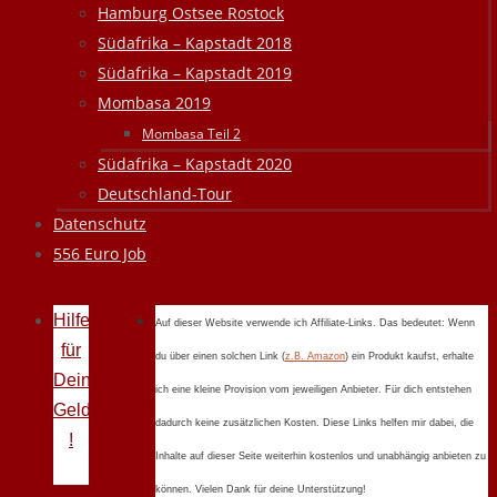
Hamburg Ostsee Rostock
Südafrika – Kapstadt 2018
Südafrika – Kapstadt 2019
Mombasa 2019
Mombasa Teil 2
Südafrika – Kapstadt 2020
Deutschland-Tour
Datenschutz
556 Euro Job
Hilfe
Auf dieser Website verwende ich Affiliate-Links. Das bedeutet: Wenn
für
du über einen solchen Link (
z.B. Amazon
) ein Produkt kaufst, erhalte
Deine
ich eine kleine Provision vom jeweiligen Anbieter. Für dich entstehen
Geldprobleme
dadurch keine zusätzlichen Kosten. Diese Links helfen mir dabei, die
!
Inhalte auf dieser Seite weiterhin kostenlos und unabhängig anbieten zu
können. Vielen Dank für deine Unterstützung!