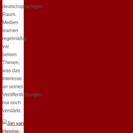
deutschsprachigen
Raum.
Medien
warnen
regelmäßig
vor
seinen
Thesen,
was das
Interesse
an seinen
Veröffentlichungen
nur noch
verstärkt.