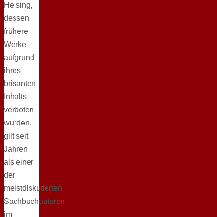
Helsing,
dessen
frühere
Werke
aufgrund
ihres
brisanten
Inhalts
verboten
wurden,
gilt seit
Jahren
als einer
der
meistdiskutierten
Sachbuchautoren
im