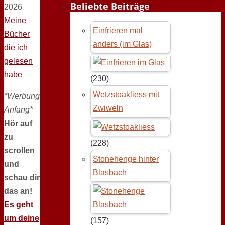
Beliebte Beiträge
2026
Meine
Einfrieren mal
Bücher
anders (im Glas)
die ich
gelesen
habe
(230)
Wetzstoakliess mit
*Werbung
Zwiweln
Anfang*
Hör auf
zu
(228)
scrollen
Stonehenge hinter
und
Blasbach
schau dir
das an!
Es geht
um deine
(157)