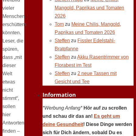
Mangold, Paprikas und Tomaten
vieler
2026
Menschen
Tom
zu
Meine Chilis, Mangold,
erschüttern
Paprikas und Tomaten 2026
könnten.
Steffen
zu
Fissler Edelstahl-
Leser, die
Bratpfanne
spüren,
Steffen
zu
Akku Rasentrimmer von
dass „mit
Florabest im Test
dieser
Steffen
zu
2 neue Tassen mit
Welt
Gesicht und Tee
etwas
nicht
Information
stimmt“,
sollen
*Werbung Anfang*
Hör auf zu scrollen
hier
und schau dir das an!
Es geht um
Antworten
deine Gesundheit
! Diese Dinge werden
finden –
sich für Dich ändern, sobald Du es