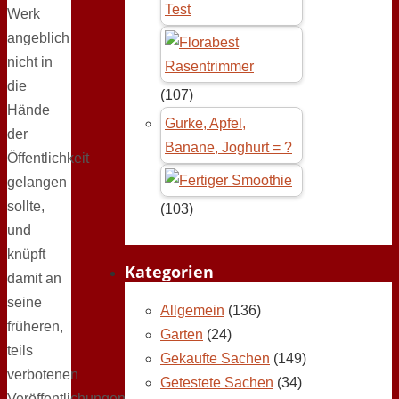
Test
Werk
angeblich
nicht in
die
(107)
Hände
Gurke, Apfel,
der
Banane, Joghurt = ?
Öffentlichkeit
gelangen
sollte,
(103)
und
knüpft
Kategorien
damit an
seine
Allgemein
(136)
früheren,
Garten
(24)
teils
Gekaufte Sachen
(149)
verbotenen
Getestete Sachen
(34)
Veröffentlichungen