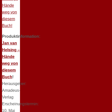
Produktinformation:
Jan van
Helsing –
Hände
weg von
diesem
Buch
!
Herausgeber:
Amadeus-
Verlag
Erscheinungstermin:
10. Mai