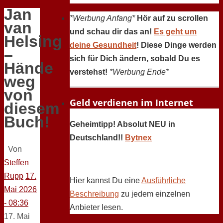
Jan
*Werbung Anfang*
Hör auf zu scrollen
van
und schau dir das an!
Es geht um
Helsing
deine Gesundheit
! Diese Dinge werden
–
sich für Dich ändern, sobald Du es
Hände
verstehst!
*Werbung Ende*
weg
von
Geld verdienen im Internet
diesem
Buch!
Geheimtipp! Absolut NEU in
Deutschland!!
Bytnex
Von
Steffen
Rupp
17.
Hier kannst Du eine
Ausführliche
Mai 2026
Beschreibung
zu jedem einzelnen
- 08:36
Anbieter lesen.
17. Mai