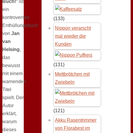
Buch!
“ ist
ein
kontroverses
(133)
Enthüllungsbuch
Nippon verarscht
von
Jan
mal wieder die
van
Kunden
Helsing
,
das
(131)
bewusst
mit einem
Mettbrötchen mit
warnenden
Zwiebeln
Titel
spielt. Der
Autor
(121)
erklärt,
Akku Rasentrimmer
warum
von Florabest im
dieses