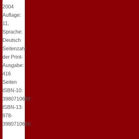
2004
Auflage:
11.
Sprache:
Deutsch
Seitenzahl
der Print-
Ausgabe:
416
Seiten
ISBN-10:
3980710688
ISBN-13:
978-
3980710688