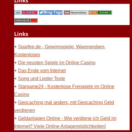
Links
Links
+
Sparfee.de - Gewinnspiele, Warenproben,
Kostenloses
+
Die neusten Spiele im Online Casino
+
Das Ende vom Internet
+
Song und Lieder Texte
+
Stargame24 - Kostenlose Freispiele im Online
Casino
+
Geocaching mal anders, mit Geocaching Geld
verdienen
+
Geldanlagen Online - Wie verdiene ich Geld im
Internet? Viele Online Anlagemöglichkeiten!