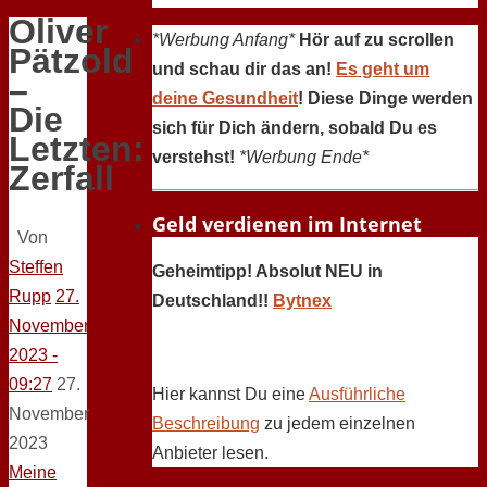
Oliver
*Werbung Anfang*
Hör auf zu scrollen
Pätzold
und schau dir das an!
Es geht um
–
deine Gesundheit
! Diese Dinge werden
Die
sich für Dich ändern, sobald Du es
Letzten:
verstehst!
*Werbung Ende*
Zerfall
Geld verdienen im Internet
Von
Steffen
Geheimtipp! Absolut NEU in
Rupp
27.
Deutschland!!
Bytnex
November
2023 -
09:27
27.
Hier kannst Du eine
Ausführliche
November
Beschreibung
zu jedem einzelnen
2023
Anbieter lesen.
Meine