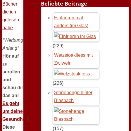
Beliebte Beiträge
Bücher
die ich
Einfrieren mal
gelesen
anders (im Glas)
habe
*Werbung
(229)
Anfang*
Wetzstoakliess mit
Hör auf
Zwiweln
zu
scrollen
und
(226)
schau dir
Stonehenge hinter
das an!
Blasbach
Es geht
um deine
Gesundheit
!
Diese
(157)