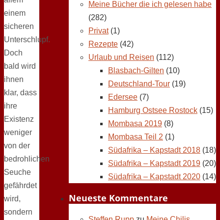
Meine Bücher die ich gelesen habe
einem
(282)
sicheren
Privat
(1)
Unterschlupf.
Rezepte
(42)
Doch
Urlaub und Reisen
(112)
bald wird
Blasbach-Gilten
(10)
ihnen
Deutschland-Tour
(19)
klar, dass
Edersee
(7)
ihre
Hamburg Ostsee Rostock
(15)
Existenz
Mombasa 2019
(8)
weniger
Mombasa Teil 2
(1)
von der
Südafrika – Kapstadt 2018
(18)
bedrohlichen
Südafrika – Kapstadt 2019
(20)
Seuche
Südafrika – Kapstadt 2020
(14)
gefährdet
Neueste Kommentare
wird,
sondern
Steffen Rupp
zu
Meine Chilis,