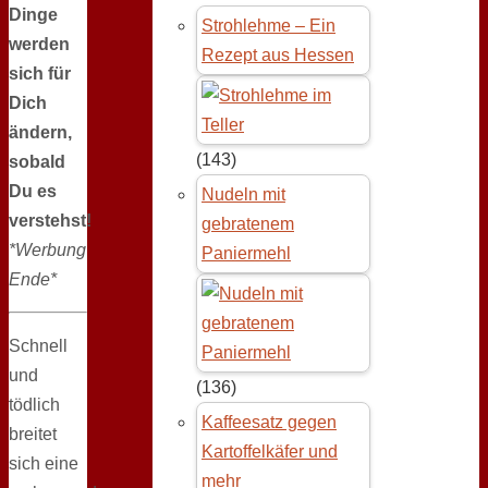
Dinge
Strohlehme – Ein
werden
Rezept aus Hessen
sich für
Dich
ändern,
(143)
sobald
Du es
Nudeln mit
verstehst!
gebratenem
*Werbung
Paniermehl
Ende*
Schnell
und
(136)
tödlich
Kaffeesatz gegen
breitet
Kartoffelkäfer und
sich eine
mehr