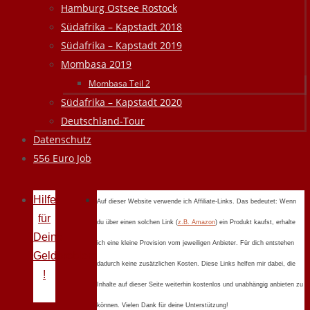
Hamburg Ostsee Rostock
Südafrika – Kapstadt 2018
Südafrika – Kapstadt 2019
Mombasa 2019
Mombasa Teil 2
Südafrika – Kapstadt 2020
Deutschland-Tour
Datenschutz
556 Euro Job
Hilfe
Auf dieser Website verwende ich Affiliate-Links. Das bedeutet: Wenn
für
du über einen solchen Link (
z.B. Amazon
) ein Produkt kaufst, erhalte
Deine
ich eine kleine Provision vom jeweiligen Anbieter. Für dich entstehen
Geldprobleme
dadurch keine zusätzlichen Kosten. Diese Links helfen mir dabei, die
!
Inhalte auf dieser Seite weiterhin kostenlos und unabhängig anbieten zu
können. Vielen Dank für deine Unterstützung!