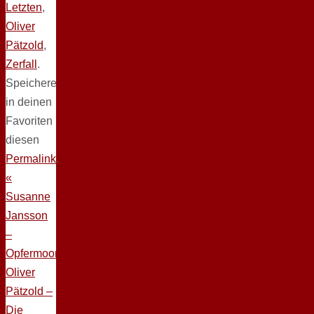
Letzten
,
Oliver
Pätzold
,
Zerfall
.
Speichere
in deinen
Favoriten
diesen
Permalink
.
«
Susanne
Jansson
–
Opfermoor
Oliver
Pätzold –
Die