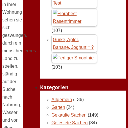
Test
in ihrer
Wohnung
sehen sie
sich
(107)
gezwungen,
Gurke, Apfel,
durch ein
Banane, Joghurt = ?
menschenleeres
Land zu
streifen,
(103)
ständig
auf der
Kategorien
Suche
nach
Allgemein
(136)
Nahrung,
Garten
(24)
Wasser
Gekaufte Sachen
(149)
und vor
Getestete Sachen
(34)
allem