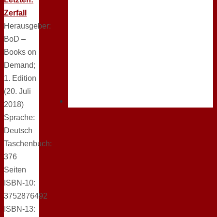
Zerfall
Herausgeber:
BoD –
Books on
Demand;
1. Edition
(20. Juli
2018)
Sprache:
Deutsch
Taschenbuch:
376
Seiten
ISBN-10:
3752876492
ISBN-13: