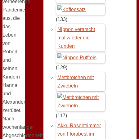
verheerende
Pandemie
aus, die
(133)
das
Nippon verarscht
Leben
mal wieder die
von
Kunden
Robert
und
(129)
seinen
Kindern
Mettbrötchen mit
Hanna
Zwiebeln
und
Alexander
zerrüttet.
(117)
Nach
Akku Rasentrimmer
wochenlanger
von Florabest im
Abgeschiedenheit