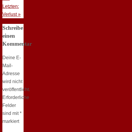
Letzten:
Verlust
»
Schreibe
einen
Kommentar
Deine E-
Mail-
Adresse
wird nicht
veröffentlicht.
Erforderliche
Felder
sind mit
*
markiert