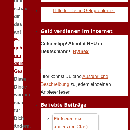
und
schau
Hilfe für Deine Geldprobleme !
dir
das
Geld verdienen im Internet
an!
Es
Geheimtipp! Absolut NEU in
geht
Deutschland!!
Bytnex
um
deine
Gesundheit
!
Hier kannst Du eine
Ausführliche
Diese
Beschreibung
zu jedem einzelnen
Dinge
Anbieter lesen.
werden
sich
Beliebte Beiträge
für
Dich
Einfrieren mal
ändern,
anders (im Glas)