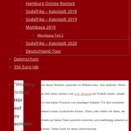
Hamburg Ostsee Rostock
Südafrika – Kapstadt 2018
Südafrika – Kapstadt 2019
Mombasa 2019
Mombasa Teil 2
Südafrika – Kapstadt 2020
Deutschland-Tour
Datenschutz
556 Euro Job
*Werbung
Auf dieser Website verwende ich Affiliate-Links. Das bedeutet: Wenn
Anfang*
du über einen solchen Link (
z.B. Amazon
) ein Produkt kaufst, erhalte
Hör
ich eine kleine Provision vom jeweiligen Anbieter. Für dich entstehen
auf
dadurch keine zusätzlichen Kosten. Diese Links helfen mir dabei, die
zu
Inhalte auf dieser Seite weiterhin kostenlos und unabhängig anbieten zu
scrollen
können. Vielen Dank für deine Unterstützung!