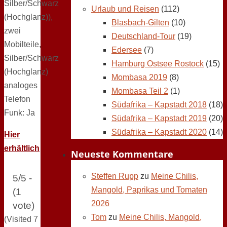
Silber/Schwarz
Urlaub und Reisen
(112)
(Hochglanz)),
Blasbach-Gilten
(10)
zwei
Deutschland-Tour
(19)
Mobilteile,
Edersee
(7)
Silber/Schwarz
Hamburg Ostsee Rostock
(15)
(Hochglanz)
Mombasa 2019
(8)
analoges
Mombasa Teil 2
(1)
Telefon
Südafrika – Kapstadt 2018
(18)
Funk: Ja
Südafrika – Kapstadt 2019
(20)
Südafrika – Kapstadt 2020
(14)
Hier
erhältlich
Neueste Kommentare
Steffen Rupp
zu
Meine Chilis,
5/5 -
Mangold, Paprikas und Tomaten
(1
2026
vote)
Tom
zu
Meine Chilis, Mangold,
(Visited 7