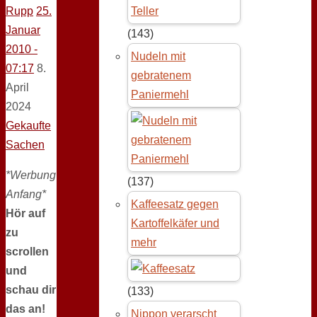
Rupp
25.
Januar
(143)
2010 -
Nudeln mit
07:17
8.
gebratenem
April
Paniermehl
2024
Gekaufte
Sachen
*Werbung
(137)
Anfang*
Kaffeesatz gegen
Hör auf
Kartoffelkäfer und
zu
mehr
scrollen
und
schau dir
(133)
das an!
Nippon verarscht