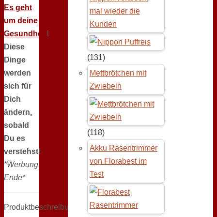
Es geht
mal wieder die
um deine
Kunden
Gesundheit
!
Diese
(131)
Dinge
werden
Mettbrötchen mit
sich für
Zwiebeln
Dich
ändern,
sobald
(118)
Du es
Akku Rasentrimmer
verstehst!
von Florabest im
*Werbung
Test
Ende*
Produktbeschreibung