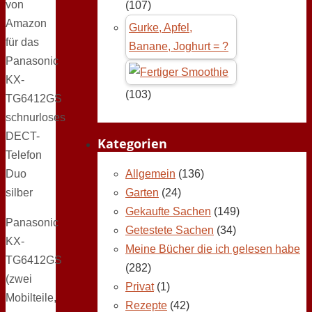
von
(107)
Amazon
Gurke, Apfel,
für das
Banane, Joghurt = ?
Panasonic
KX-
(103)
TG6412GS
schnurloses
DECT-
Kategorien
Telefon
Duo
Allgemein
(136)
silber
Garten
(24)
Gekaufte Sachen
(149)
Panasonic
Getestete Sachen
(34)
KX-
Meine Bücher die ich gelesen habe
TG6412GS
(282)
(zwei
Privat
(1)
Mobilteile,
Rezepte
(42)