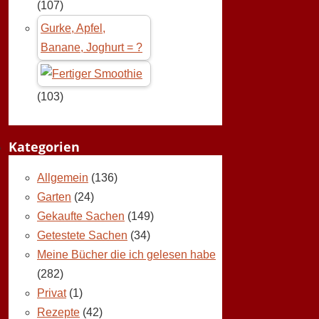
(107)
Gurke, Apfel,
Banane, Joghurt = ?
(103)
Kategorien
Allgemein
(136)
Garten
(24)
Gekaufte Sachen
(149)
Getestete Sachen
(34)
Meine Bücher die ich gelesen habe
(282)
Privat
(1)
Rezepte
(42)