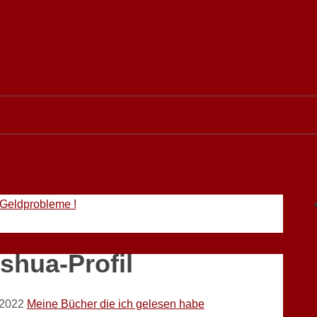
 Geldprobleme !
shua-Profil
 2022
Meine Bücher die ich gelesen habe