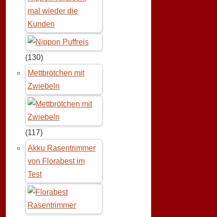
mal wieder die
Kunden
(130)
Mettbrötchen mit
Zwiebeln
(117)
Akku Rasentrimmer
von Florabest im
Test