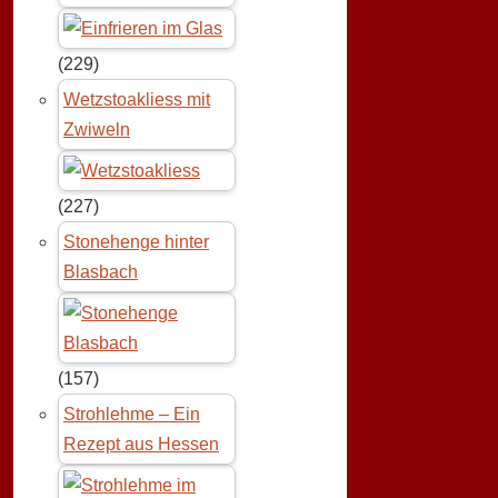
(229)
Wetzstoakliess mit
Zwiweln
(227)
Stonehenge hinter
Blasbach
(157)
Strohlehme – Ein
Rezept aus Hessen