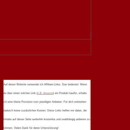
Auf dieser Website verwende ich Affiliate-Links. Das bedeutet: Wenn
du über einen solchen Link (
z.B. Amazon
) ein Produkt kaufst, erhalte
ich eine kleine Provision vom jeweiligen Anbieter. Für dich entstehen
dadurch keine zusätzlichen Kosten. Diese Links helfen mir dabei, die
Inhalte auf dieser Seite weiterhin kostenlos und unabhängig anbieten zu
können. Vielen Dank für deine Unterstützung!