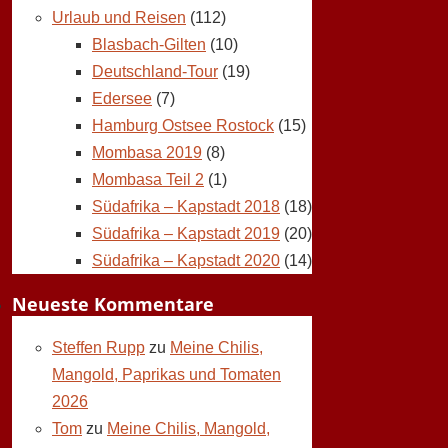
Urlaub und Reisen
(112)
Blasbach-Gilten
(10)
Deutschland-Tour
(19)
Edersee
(7)
Hamburg Ostsee Rostock
(15)
Mombasa 2019
(8)
Mombasa Teil 2
(1)
Südafrika – Kapstadt 2018
(18)
Südafrika – Kapstadt 2019
(20)
Südafrika – Kapstadt 2020
(14)
Neueste Kommentare
Steffen Rupp
zu
Meine Chilis,
Mangold, Paprikas und Tomaten
2026
Tom
zu
Meine Chilis, Mangold,