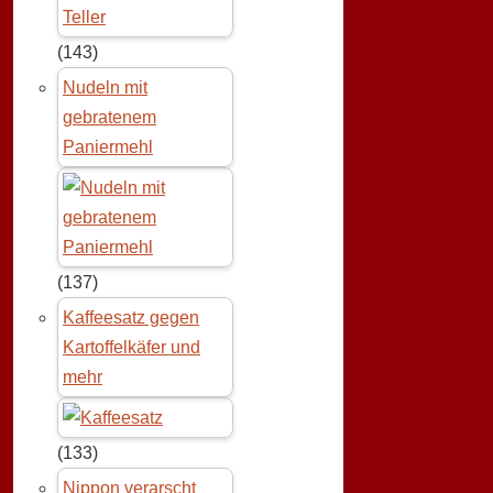
(143)
Nudeln mit
gebratenem
Paniermehl
(137)
Kaffeesatz gegen
Kartoffelkäfer und
mehr
(133)
Nippon verarscht