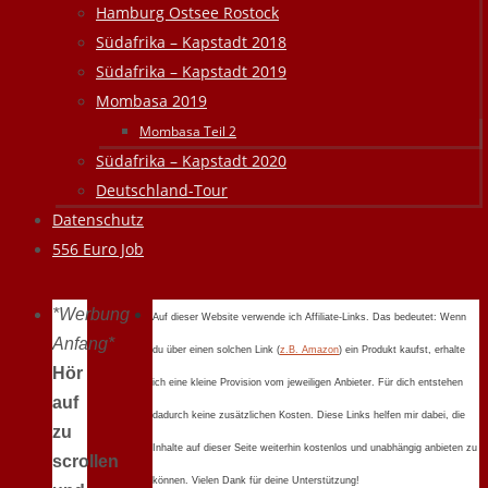
Hamburg Ostsee Rostock
Südafrika – Kapstadt 2018
Südafrika – Kapstadt 2019
Mombasa 2019
Mombasa Teil 2
Südafrika – Kapstadt 2020
Deutschland-Tour
Datenschutz
556 Euro Job
*Werbung
Auf dieser Website verwende ich Affiliate-Links. Das bedeutet: Wenn
Anfang*
du über einen solchen Link (
z.B. Amazon
) ein Produkt kaufst, erhalte
Hör
ich eine kleine Provision vom jeweiligen Anbieter. Für dich entstehen
auf
dadurch keine zusätzlichen Kosten. Diese Links helfen mir dabei, die
zu
Inhalte auf dieser Seite weiterhin kostenlos und unabhängig anbieten zu
scrollen
können. Vielen Dank für deine Unterstützung!