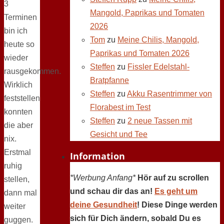
3
Mangold, Paprikas und Tomaten
Terminen
2026
bin ich
Tom
zu
Meine Chilis, Mangold,
heute so
Paprikas und Tomaten 2026
wieder
Steffen
zu
Fissler Edelstahl-
rausgekommen.
Bratpfanne
Wirklich
Steffen
zu
Akku Rasentrimmer von
feststellen
Florabest im Test
konnten
Steffen
zu
2 neue Tassen mit
die aber
Gesicht und Tee
nix.
Erstmal
Information
ruhig
*Werbung Anfang*
Hör auf zu scrollen
stellen,
und schau dir das an!
Es geht um
dann mal
deine Gesundheit
! Diese Dinge werden
weiter
sich für Dich ändern, sobald Du es
guggen.