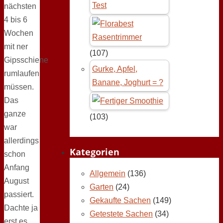
Test
nächsten
4 bis 6
Wochen
mit ner
(107)
Gipsschiene
Gurke, Apfel,
rumlaufen
Banane, Joghurt = ?
müssen.
Das
ganze
(103)
war
allerdings
Kategorien
schon
Anfang
Allgemein
(136)
August
Garten
(24)
passiert.
Gekaufte Sachen
(149)
Dachte ja
Getestete Sachen
(34)
erst es