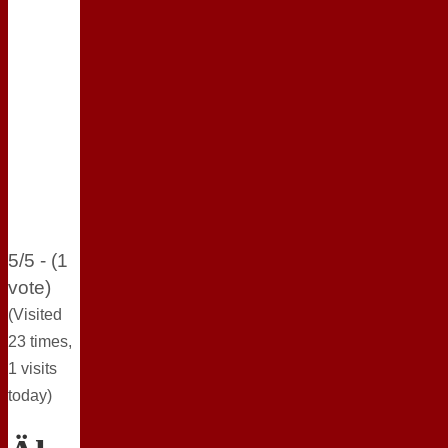
5/5 - (1
vote)
(Visited
23 times,
1 visits
today)