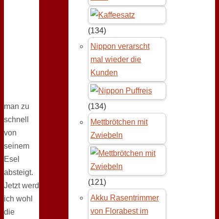
(134)
Nippon verarscht
mal wieder die
Kunden
man zu
(134)
schnell
Mettbrötchen mit
von
Zwiebeln
seinem
Esel
absteigt.
(121)
Jetzt werd
Akku Rasentrimmer
ich wohl
von Florabest im
die