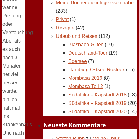
Meine Bücher die ich gelesen habe
wär ne
(283)
Prellung
Privat
(1)
oder
Rezepte
(42)
Verstauchung.
Urlaub und Reisen
(112)
Aber als
Blasbach-Gilten
(10)
es auch
Deutschland-Tour
(19)
nach 3
Edersee
(7)
Monaten
Hamburg Ostsee Rostock
(15)
net viel
Mombasa 2019
(8)
besser
Mombasa Teil 2
(1)
wurde,
Südafrika – Kapstadt 2018
(18)
bin ich
Südafrika – Kapstadt 2019
(20)
halt mal
Südafrika – Kapstadt 2020
(14)
ins
Neueste Kommentare
Krankenhaus.
Und nach
Steffen Rupp
zu
Meine Chilis,