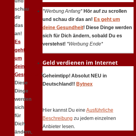
und
schau
*Werbung Anfang*
Hör auf zu scrollen
dir
und schau dir das an!
Es geht um
das
deine Gesundheit
! Diese Dinge werden
an!
sich für Dich ändern, sobald Du es
Es
verstehst!
*Werbung Ende*
geht
um
Geld verdienen im Internet
deine
Gesundheit
!
Geheimtipp! Absolut NEU in
Diese
Deutschland!!
Bytnex
Dinge
werden
sich
Hier kannst Du eine
Ausführliche
für
Beschreibung
zu jedem einzelnen
Dich
Anbieter lesen.
ändern,