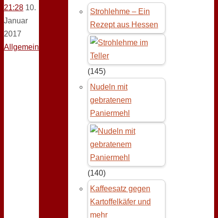
21:28
10.
Strohlehme – Ein
Januar
Rezept aus Hessen
2017
Allgemein
(145)
Nudeln mit
gebratenem
Paniermehl
(140)
Kaffeesatz gegen
Kartoffelkäfer und
mehr