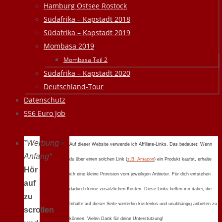
Hamburg Ostsee Rostock
Südafrika – Kapstadt 2018
Südafrika – Kapstadt 2019
Mombasa 2019
Mombasa Teil 2
Südafrika – Kapstadt 2020
Deutschland-Tour
Datenschutz
556 Euro Job
*Werbung
Auf dieser Website verwende ich Affiliate-Links. Das bedeutet: Wenn
Anfang*
du über einen solchen Link (
z.B. Amazon
) ein Produkt kaufst, erhalte
Hör
ich eine kleine Provision vom jeweiligen Anbieter. Für dich entstehen
auf
dadurch keine zusätzlichen Kosten. Diese Links helfen mir dabei, die
zu
Inhalte auf dieser Seite weiterhin kostenlos und unabhängig anbieten zu
scrollen
können. Vielen Dank für deine Unterstützung!