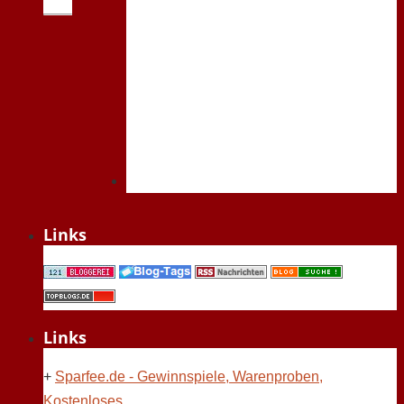
Links
Links
+
Sparfee.de - Gewinnspiele, Warenproben,
Kostenloses