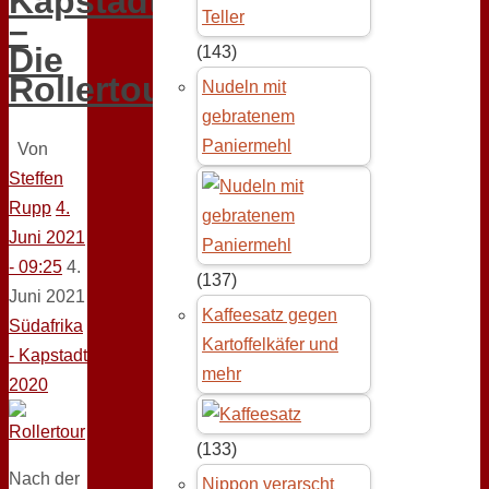
Kapstadt
–
Die
(143)
Rollertour
Nudeln mit
gebratenem
Paniermehl
Von
Steffen
Rupp
4.
Juni 2021
- 09:25
4.
(137)
Juni 2021
Kaffeesatz gegen
Südafrika
Kartoffelkäfer und
- Kapstadt
mehr
2020
(133)
Nach der
Nippon verarscht