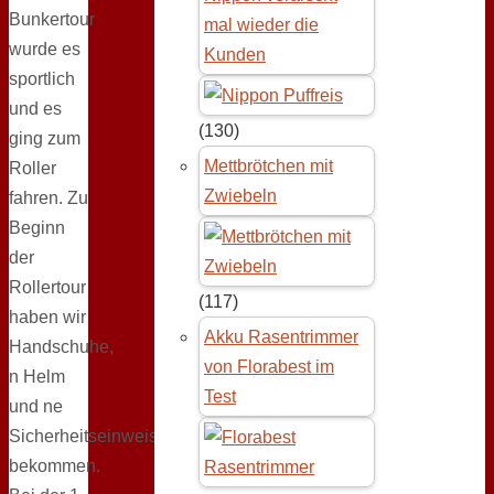
Bunkertour
mal wieder die
wurde es
Kunden
sportlich
und es
(130)
ging zum
Mettbrötchen mit
Roller
Zwiebeln
fahren. Zu
Beginn
der
Rollertour
(117)
haben wir
Akku Rasentrimmer
Handschuhe,
von Florabest im
n Helm
Test
und ne
Sicherheitseinweisung
bekommen.