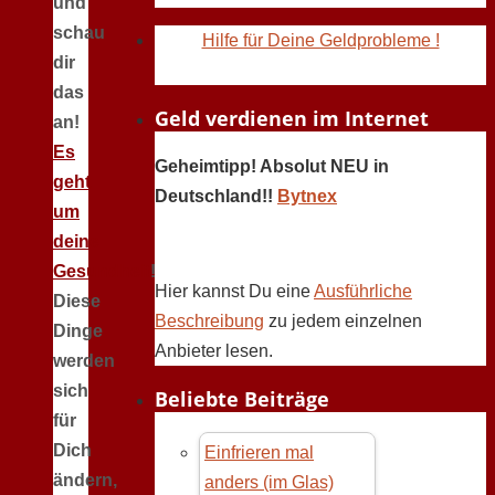
und
schau
Hilfe für Deine Geldprobleme !
dir
das
Geld verdienen im Internet
an!
Es
Geheimtipp! Absolut NEU in
geht
Deutschland!!
Bytnex
um
deine
Gesundheit
!
Hier kannst Du eine
Ausführliche
Diese
Beschreibung
zu jedem einzelnen
Dinge
Anbieter lesen.
werden
sich
Beliebte Beiträge
für
Dich
Einfrieren mal
ändern,
anders (im Glas)