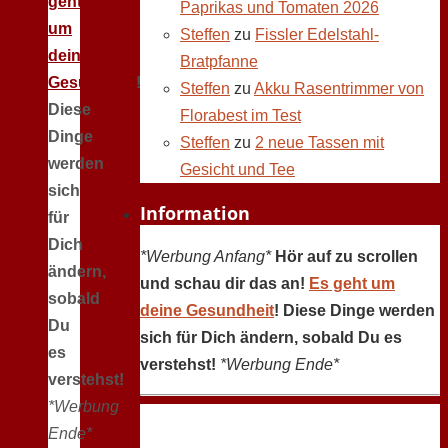
geht
Paprikas und Tomaten 2026
um
Steffen
zu
Fissler Edelstahl-
deine
Bratpfanne
Gesundheit
!
Steffen
zu
Akku Rasentrimmer von
Diese
Florabest im Test
Dinge
Steffen
zu
2 neue Tassen mit
werden
Gesicht und Tee
sich
Information
für
Dich
*Werbung Anfang*
Hör auf zu scrollen
ändern,
und schau dir das an!
Es geht um
sobald
deine Gesundheit
! Diese Dinge werden
Du
sich für Dich ändern, sobald Du es
es
verstehst!
*Werbung Ende*
verstehst!
*Werbung
Ende*