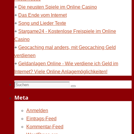
+
Die neusten Spiele im Online Casino
+
Das Ende vom Internet
+
Song und Lieder Texte
+
Stargame24 - Kostenlose Freispiele im Online
Casino
+
Geocaching mal anders, mit Geocaching Geld
verdienen
+
Geldanlagen Online - Wie verdiene ich Geld im
Internet? Viele Online Anlagemöglichkeiten!
Suchen
Suchen
nach:
Meta
Anmelden
Eintrags-Feed
Kommentar-Feed