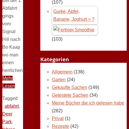
Bei der 1.
(107)
Abfahrt
Gurke, Apfel,
gings
Banane, Joghurt = ?
vom
Signal
(103)
Hill nach
Bo Kaap
wo man
Kategorien
einen
herrlichen…
Allgemein
(136)
Mehr
Garten
(24)
Lesen
Gekaufte Sachen
(149)
Getestete Sachen
(34)
Tagged
Meine Bücher die ich gelesen habe
abfahrt
,
(282)
Deer
Privat
(1)
Park
,
Rezepte
(42)