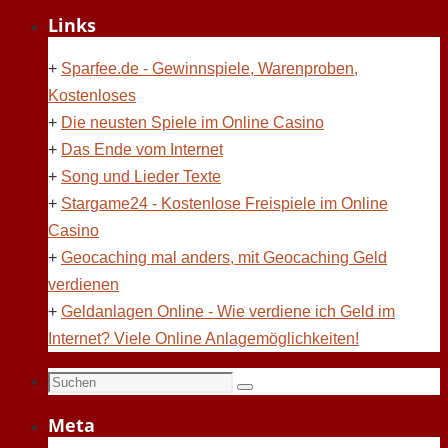
Links
+
Sparfee.de - Gewinnspiele, Warenproben,
Kostenloses
+
Die neusten Spiele im Online Casino
+
Das Ende vom Internet
+
Song und Lieder Texte
+
Stargame24 - Kostenlose Freispiele im Online
Casino
+
Geocaching mal anders, mit Geocaching Geld
verdienen
+
Geldanlagen Online - Wie verdiene ich Geld im
Internet? Viele Online Anlagemöglichkeiten!
Suchen
Suchen
nach:
Meta