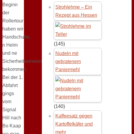
Beginn
Strohlehme – Ein
der
Rezept aus Hessen
Rollertour
haben wir
Handschuhe,
(145)
n Helm
und ne
Nudeln mit
Sicherheitseinweisung
gebratenem
bekommen.
Paniermehl
Bei der 1.
Abfahrt
gings
vom
(140)
Signal
Kaffeesatz gegen
Hill nach
Kartoffelkäfer und
Bo Kaap
mehr
wo man