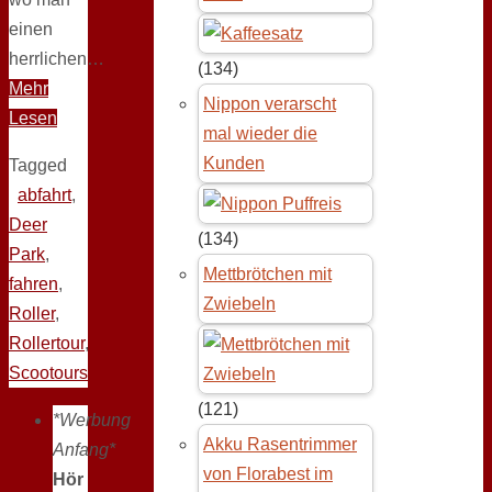
einen
herrlichen…
(134)
Mehr
Nippon verarscht
Lesen
mal wieder die
Kunden
Tagged
abfahrt
,
Deer
(134)
Park
,
Mettbrötchen mit
fahren
,
Zwiebeln
Roller
,
Rollertour
,
Scootours
(121)
*Werbung
Akku Rasentrimmer
Anfang*
von Florabest im
Hör