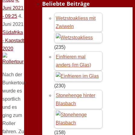
Beliebte Beiträge
Juni 2021
- 09:25
4.
Wetzstoakliess mit
Juni 2021
Zwiweln
Südafrika
- Kapstadt
(235)
2020
Einfrieren mal
anders (im Glas)
Nach der
Bunkertour
(230)
wurde es
Stonehenge hinter
sportlich
Blasbach
und es
ging zum
Roller
fahren. Zu
(158)