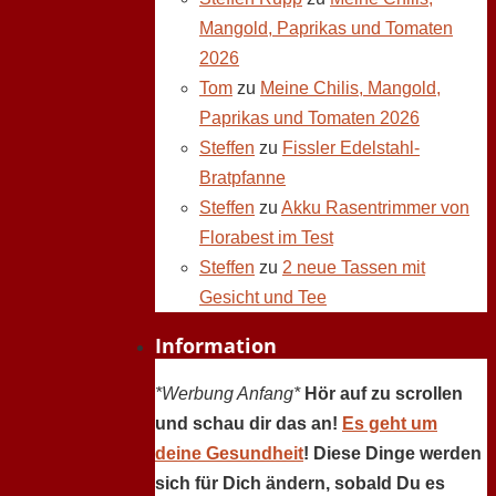
Mangold, Paprikas und Tomaten
2026
Tom
zu
Meine Chilis, Mangold,
Paprikas und Tomaten 2026
Steffen
zu
Fissler Edelstahl-
Bratpfanne
Steffen
zu
Akku Rasentrimmer von
Florabest im Test
Steffen
zu
2 neue Tassen mit
Gesicht und Tee
Information
*Werbung Anfang*
Hör auf zu scrollen
und schau dir das an!
Es geht um
deine Gesundheit
! Diese Dinge werden
sich für Dich ändern, sobald Du es