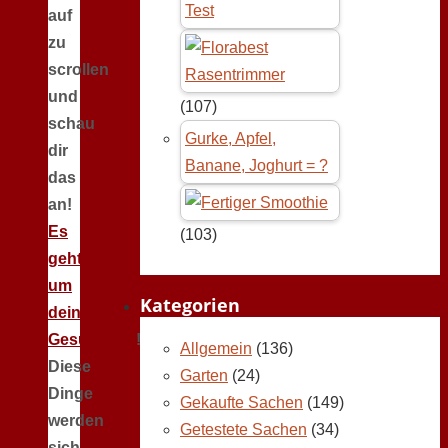
Test
auf
zu
scrollen
und
(107)
schau
Gurke, Apfel,
dir
Banane, Joghurt = ?
das
an!
Es
(103)
geht
um
Kategorien
deine
Gesundheit
!
Allgemein
(136)
Diese
Garten
(24)
Dinge
Gekaufte Sachen
(149)
werden
Getestete Sachen
(34)
sich