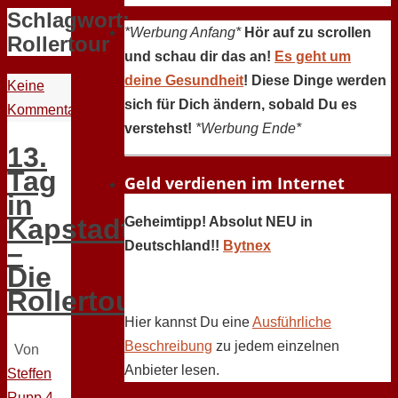
Schlagwort:
*Werbung Anfang*
Hör auf zu scrollen
Rollertour
und schau dir das an!
Es geht um
deine Gesundheit
! Diese Dinge werden
Keine
sich für Dich ändern, sobald Du es
Kommentare
verstehst!
*Werbung Ende*
13.
Tag
Geld verdienen im Internet
in
Kapstadt
Geheimtipp! Absolut NEU in
–
Deutschland!!
Bytnex
Die
Rollertour
Hier kannst Du eine
Ausführliche
Beschreibung
zu jedem einzelnen
Von
Anbieter lesen.
Steffen
Rupp
4.