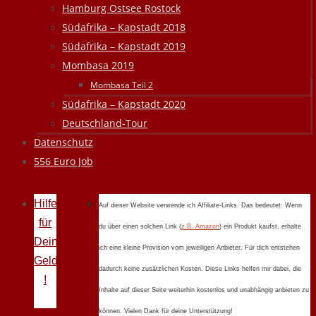
Hamburg Ostsee Rostock
Südafrika – Kapstadt 2018
Südafrika – Kapstadt 2019
Mombasa 2019
Mombasa Teil 2
Südafrika – Kapstadt 2020
Deutschland-Tour
Datenschutz
556 Euro Job
Hilfe
Auf dieser Website verwende ich Affiliate-Links. Das bedeutet: Wenn
für
du über einen solchen Link (
z.B. Amazon
) ein Produkt kaufst, erhalte
Deine
ich eine kleine Provision vom jeweiligen Anbieter. Für dich entstehen
Geldprobleme
dadurch keine zusätzlichen Kosten. Diese Links helfen mir dabei, die
!
Inhalte auf dieser Seite weiterhin kostenlos und unabhängig anbieten zu
können. Vielen Dank für deine Unterstützung!