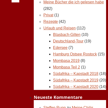
Meine Bücher die ich gelesen habe
(282)
Privat
(1)
Rezepte
(42)
Urlaub und Reisen
(112)
Blasbach-Gilten
(10)
Deutschland-Tour
(19)
Edersee
(7)
Hamburg Ostsee Rostock
(15)
Mombasa 2019
(8)
Mombasa Teil 2
(1)
Südafrika – Kapstadt 2018
(18)
Südafrika – Kapstadt 2019
(20)
Südafrika – Kapstadt 2020
(14)
Neueste Kommentare
Steffen Rupp
zu
Meine Chilis,