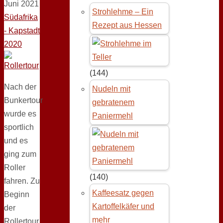
Juni 2021
Strohlehme – Ein
Südafrika
Rezept aus Hessen
- Kapstadt
2020
(144)
Nach der
Nudeln mit
Bunkertour
gebratenem
wurde es
Paniermehl
sportlich
und es
ging zum
Roller
(140)
fahren. Zu
Kaffeesatz gegen
Beginn
Kartoffelkäfer und
der
mehr
Rollertour