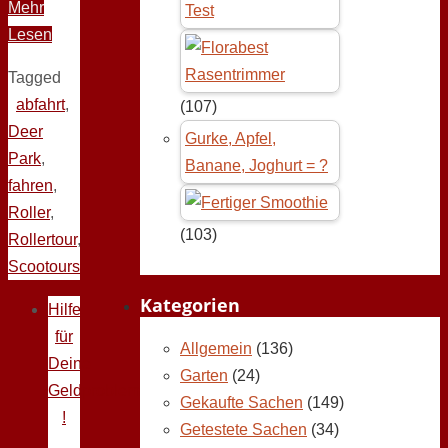
Mehr
Test
Lesen
Tagged
abfahrt
,
(107)
Deer
Gurke, Apfel,
Park
,
Banane, Joghurt = ?
fahren
,
Roller
,
(103)
Rollertour
,
Scootours
Kategorien
Hilfe
für
Allgemein
(136)
Deine
Garten
(24)
Geldprobleme
Gekaufte Sachen
(149)
!
Getestete Sachen
(34)