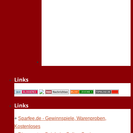
Links
Links
+
Sparfee.de - Gewinnspiele, Warenproben,
Kostenloses