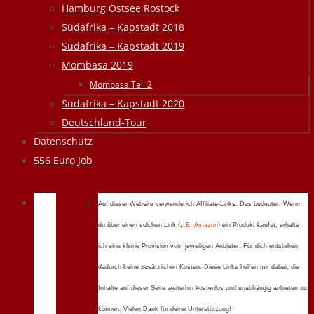
Hamburg Ostsee Rostock
Südafrika – Kapstadt 2018
Südafrika – Kapstadt 2019
Mombasa 2019
Mombasa Teil 2
Südafrika – Kapstadt 2020
Deutschland-Tour
Datenschutz
556 Euro Job
Auf dieser Website verwende ich Affiliate-Links. Das bedeutet: Wenn
du über einen solchen Link (
z.B. Amazon
) ein Produkt kaufst, erhalte
ich eine kleine Provision vom jeweiligen Anbieter. Für dich entstehen
dadurch keine zusätzlichen Kosten. Diese Links helfen mir dabei, die
Inhalte auf dieser Seite weiterhin kostenlos und unabhängig anbieten zu
können. Vielen Dank für deine Unterstützung!