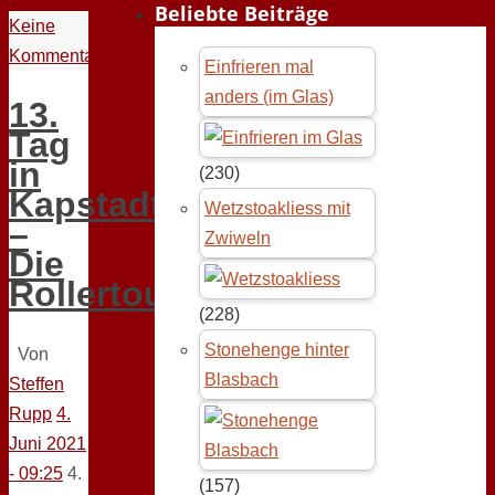
Beliebte Beiträge
Keine
Kommentare
Einfrieren mal
anders (im Glas)
13.
Tag
in
(230)
Kapstadt
Wetzstoakliess mit
–
Zwiweln
Die
Rollertour
(228)
Stonehenge hinter
Von
Blasbach
Steffen
Rupp
4.
Juni 2021
- 09:25
4.
(157)