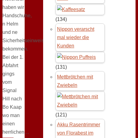
haben wir
Handschuhe,
(134)
n Helm
Nippon verarscht
und ne
mal wieder die
Sicherheitseinweisung
Kunden
bekommen.
Bei der 1.
Abfahrt
(131)
gings
Mettbrötchen mit
vom
Zwiebeln
Signal
Hill nach
Bo Kaap
(121)
wo man
einen
Akku Rasentrimmer
herrlichen…
von Florabest im