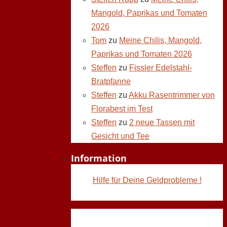
Mangold, Paprikas und Tomaten
2026
Tom
zu
Meine Chilis, Mangold,
Paprikas und Tomaten 2026
Steffen
zu
Fissler Edelstahl-
Bratpfanne
Steffen
zu
Akku Rasentrimmer von
Florabest im Test
Steffen
zu
2 neue Tassen mit
Gesicht und Tee
Information
Hilfe für Deine Geldprobleme !