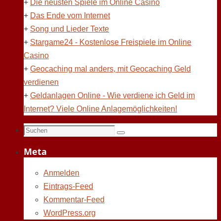
+
Die neusten Spiele im Online Casino
+
Das Ende vom Internet
+
Song und Lieder Texte
+
Stargame24 - Kostenlose Freispiele im Online
Casino
+
Geocaching mal anders, mit Geocaching Geld
verdienen
+
Geldanlagen Online - Wie verdiene ich Geld im
Internet? Viele Online Anlagemöglichkeiten!
Suchen
Suchen
nach:
Meta
Anmelden
Eintrags-Feed
Kommentar-Feed
WordPress.org