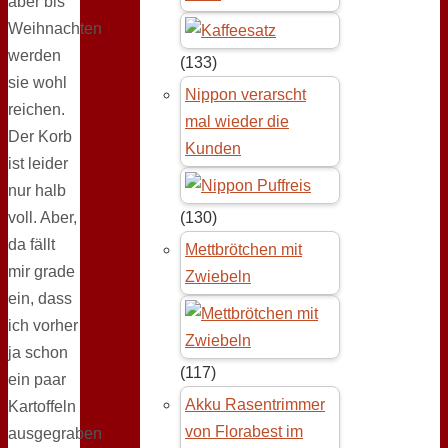
aber bis
Weihnachten
werden
(133)
sie wohl
Nippon verarscht
reichen.
mal wieder die
Der Korb
Kunden
ist leider
nur halb
voll. Aber,
(130)
da fällt
Mettbrötchen mit
mir grade
Zwiebeln
ein, dass
ich vorher
ja schon
(117)
ein paar
Akku Rasentrimmer
Kartoffeln
von Florabest im
ausgegraben