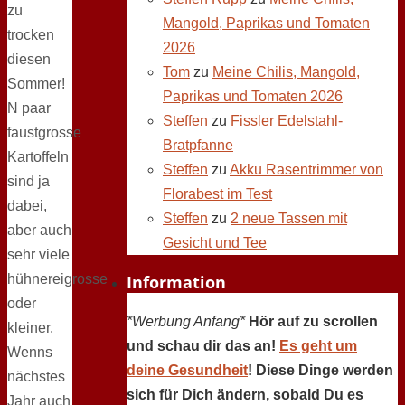
zu
Mangold, Paprikas und Tomaten
trocken
2026
diesen
Tom
zu
Meine Chilis, Mangold,
Sommer!
Paprikas und Tomaten 2026
N paar
Steffen
zu
Fissler Edelstahl-
faustgrosse
Bratpfanne
Kartoffeln
Steffen
zu
Akku Rasentrimmer von
sind ja
Florabest im Test
dabei,
Steffen
zu
2 neue Tassen mit
aber auch
Gesicht und Tee
sehr viele
Information
hühnereigrosse
oder
*Werbung Anfang*
Hör auf zu scrollen
kleiner.
und schau dir das an!
Es geht um
Wenns
deine Gesundheit
! Diese Dinge werden
nächstes
sich für Dich ändern, sobald Du es
Jahr auch