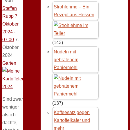
Von
Strohlehme – Ein
Steffen
Rezept aus Hessen
Rupp
7.
Oktober
2024 -
07:00
7.
(143)
Oktober
Nudeln mit
2024
gebratenem
Garten
Paniermehl
Sind zwar
(137)
weniger
Kaffeesatz gegen
als ich
Kartoffelkäfer und
dachte,
mehr