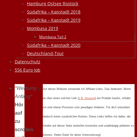
Hamburg Ostsee Rostock
Südafrika – Kapstadt 2018
Südafrika – Kapstadt 2019
Mombasa 2019
Mombasa Teil 2
Südafrika – Kapstadt 2020
Deutschland-Tour
Datenschutz
556 Euro Job
*Werbung
Auf dieser Website verwende ich Affiliate-Links. Das bedeutet: Wenn
Anfang*
du über einen solchen Link (
z.B. Amazon
) ein Produkt kaufst, erhalte
Hör
ich eine kleine Provision vom jeweiligen Anbieter. Für dich entstehen
auf
dadurch keine zusätzlichen Kosten. Diese Links helfen mir dabei, die
zu
Inhalte auf dieser Seite weiterhin kostenlos und unabhängig anbieten zu
scrollen
können. Vielen Dank für deine Unterstützung!