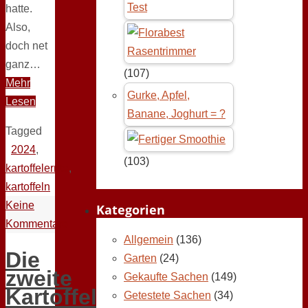
Test
hatte.
Also,
doch net
ganz…
(107)
Mehr
Gurke, Apfel,
Lesen
Banane, Joghurt = ?
Tagged
2024
,
(103)
kartoffelernte
,
kartoffeln
Keine
Kategorien
Kommentare
Allgemein
(136)
Die
Garten
(24)
zweite
Gekaufte Sachen
(149)
Kartoffelernte
Getestete Sachen
(34)