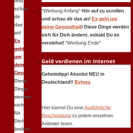
und
schau
*Werbung Anfang*
Hör auf zu scrollen
dir
und schau dir das an!
Es geht um
das
deine Gesundheit
! Diese Dinge werden
an!
sich für Dich ändern, sobald Du es
Es
verstehst!
*Werbung Ende*
geht
um
Geld verdienen im Internet
deine
Gesundheit
!
Geheimtipp! Absolut NEU in
Diese
Deutschland!!
Bytnex
Dinge
werden
sich
Hier kannst Du eine
Ausführliche
für
Beschreibung
zu jedem einzelnen
Dich
Anbieter lesen.
ändern,