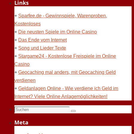
Links
+
Sparfee.de - Gewinnspiele, Warenproben,
Kostenloses
+
Die neusten Spiele im Online Casino
+
Das Ende vom Internet
+
Song und Lieder Texte
+
Stargame24 - Kostenlose Freispiele im Online
Casino
+
Geocaching mal anders, mit Geocaching Geld
verdienen
+
Geldanlagen Online - Wie verdiene ich Geld im
Internet? Viele Online Anlagemöglichkeiten!
Suchen
Suchen
nach:
Meta